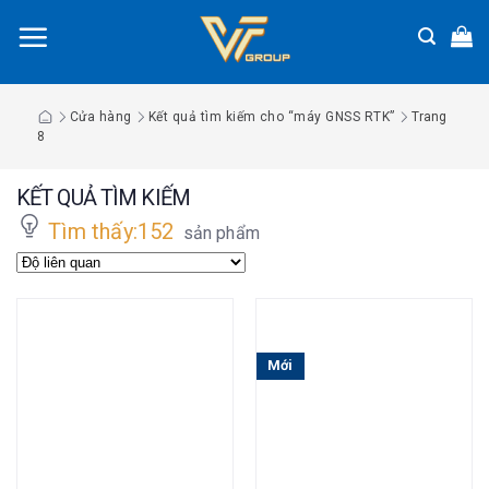
Chuyển
đến
nội
dung
Cửa hàng
Kết quả tìm kiếm cho “máy GNSS RTK”
Trang
8
KẾT QUẢ TÌM KIẾM
Tìm thấy:152
sản phẩm
Mới