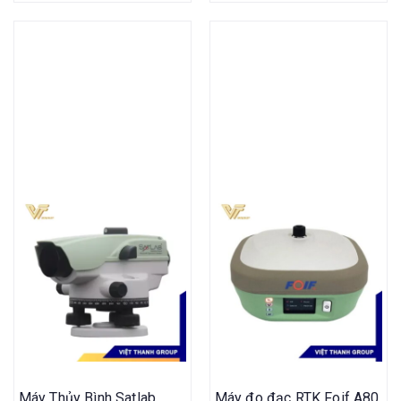
Máy Thủy Bình Satlab
Máy đo đạc RTK Foif A80