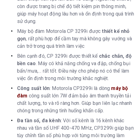
còn được trang bị chế độ tiết kiệm pin thông minh,
giúp máy hoạt động lâu hơn và ổn định trong quá trình
sử dụng.
Máy bộ đàm Motorola CP 3299i được
thiết kế nhỏ
gọn
, rất phù hợp để cầm tay mà không gây vướng và
cản trở trong quá trình làm việc
Bên cạnh đó, CP 3299i được thiết kế
chắc chắn, độ
bền cao
. Máy có khả năng chống va đập, chống bụi
bẩn/mưa,… rất tốt. Điều này cho phép nó có thể làm
việc ổn định trong môi trường khắc nghiệt.
Công suất lớn
: Motorola CP3299i là dòng
máy bộ
đàm
công suất lớn 7W đảm bảo âm thanh truyền tải
chất lượng, to và rõ ràng hơn. Giúp bạn liên lạc nhanh
chóng trong những tình huống khẩn cấp.
Đa tần số, đa kênh
: Với số kênh là 16 kênh khác
nhau và tần số UHF 400-470 MHz, CP3299i giúp bạn
tùy chỉnh tần số phù hợp với từng môi trường làm