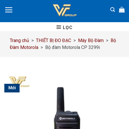
Chuyển
đến
nội
dung
LỌC
Trang chủ
>
THIẾT BỊ ĐO ĐẠC
>
Máy Bộ Đàm
>
Bộ
Đàm Motorola
>
Bộ đàm Motorola CP 3299i
Mới