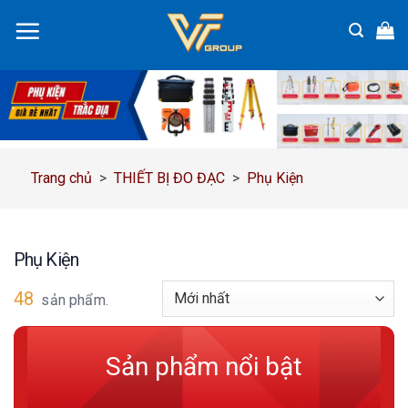
Chuyển
đến
nội
dung
Trang chủ
>
THIẾT BỊ ĐO ĐẠC
>
Phụ Kiện
Phụ Kiện
48
sản phẩm.
Sản phẩm nổi bật