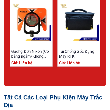
Gương Đơn Nikon (Có
Túi Chống Sốc Đựng
G
bảng ngắm/Không
Máy RTK
bảng ngắm)
Giá: Liên hệ
Giá: Liên hệ
G
Tất Cả Các Loại Phụ Kiện Máy Trắc
Địa