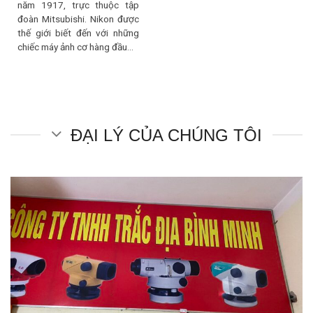
năm 1917, trực thuộc tập
đoàn Mitsubishi. Nikon được
thế giới biết đến với những
chiếc máy ảnh cơ hàng đầu…
ĐẠI LÝ CỦA CHÚNG TÔI