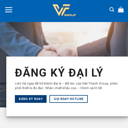
Chuyển
đến
nội
dung
ĐĂNG KÝ ĐẠI LÝ
Liên hệ ngay để trở thành đại lý – đối tác của Việt Thanh Group, phân
phối thiết bị đo đac. Nhận chiết khấu cao – Chính sách tốt.
ĐĂNG KÝ NGAY
GỌI NGAY HOTLINE