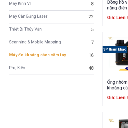
Đồng hồ v
Máy Kinh Vĩ
8
năng điện
CEM DT-9
Máy Cân Bằng Laser
22
Giá: Liên 
Thiết Bị Thủy Văn
5
Scanning & Mobile Mapping
7
SP tham khảo
Máy đo khoảng cách cầm tay
16
Phụ Kiện
48
Ống nhòm
khoảng cá
SNDWAY 
Giá: Liên 
600A