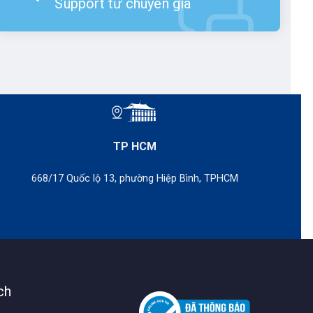
Support từ chuyên gia
 dữ liệu đo đạc đến các thiết bị khác như
đã trở thành một công cụ hữu ích trong việc
TP HCM
668/17 Quốc lộ 13, phường Hiệp Bình, TPHCM
ch