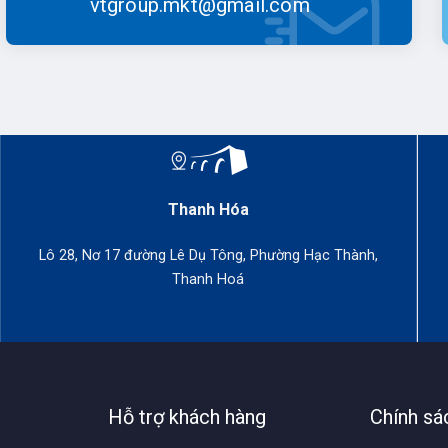
vtgroup.mkt@gmail.com
ị số liệu: Kết quả đo đạc thường hiển thị trên màn hình LCD.
 Bluetooth: Một số máy có khả năng kết nối Bluetooth để truyền
oại di động hoặc máy tính.
 năng tiện ích và độ chính xác cao, thước đo khoảng cách laser 
c công việc đo đạc và xây dựng.
Thanh Hóa
Lô 28, Nơ 17 đường Lê Dụ Tông, Phường Hạc Thành,
Thanh Hoá
Hỗ trợ khách hàng
Chính sá