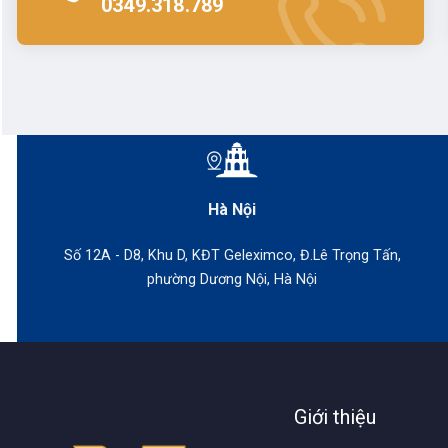
0349.318.789
Hiển th
Kết nối
điện th
Nhờ vào tính
thực hiện cá
Hà Nội
Số 12A - D8, Khu D, KĐT Geleximco, Đ.Lê Trọng Tấn,
phường Dương Nội, Hà Nội
Giới thiệu