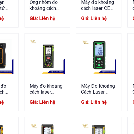
ạn
Ống nhòm đo
Máy đo khoảng
 tử
khoảng cách
cách laser CEM
561
laser golf
LDM-40H
hệ
Giá: Liên hệ
Giá: Liên hệ
Garmin
Approach Z30
 đo
Máy đo khoảng
Máy Đo Khoảng
ch
cách laser
Cách Laser
SW-
SNDWAY M40
SNDWAY SW-
hệ
Giá: Liên hệ
Giá: Liên hệ
100G 100m Tia
Xanh