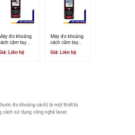
Máy đo khoảng
Máy đo khoảng
cách cầm tay
cách cầm tay
Leica Disto
Leica Disto
Giá: Liên hệ
Giá: Liên hệ
S910
D810
hước đo khoảng cách) là một thiết bị
 cách sử dụng công nghệ laser.