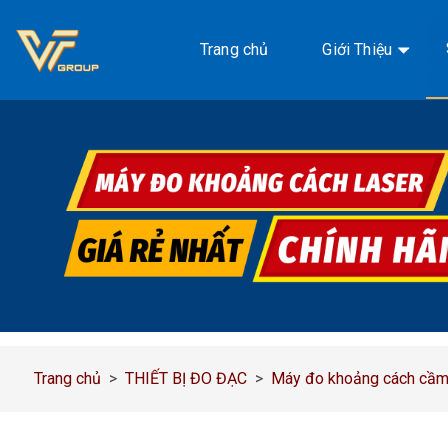
Chuyển
đến
Trang chủ
Giới Thiệu
nội
dung
Trang chủ
>
THIẾT BỊ ĐO ĐẠC
>
Máy đo khoảng cách cầm