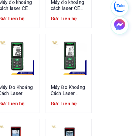
Máy đo khoảng
Máy đo khoảng
cách laser CEM
cách laser CEM
LDM-60H
LDM-100H
Giá: Liên hệ
Giá: Liên hệ
Máy Đo Khoảng
Máy Đo Khoảng
Cách Laser
Cách Laser
SNDWAY SW-
SNDWAY SW-
Giá: Liên hệ
Giá: Liên hệ
70G 70m Tia
50G 50m Tia
Xanh
Xanh