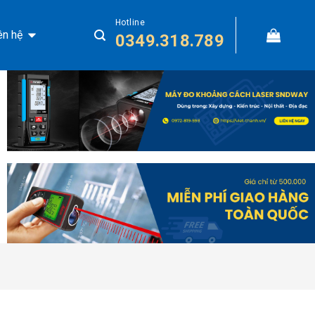
Hotline
ên hệ
0349.318.789