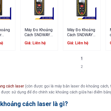
hoảng
Máy Đo Khoảng
Máy Đo Khoảng
r
Cách SNDWAY
Cách SNDWAY
SW-
SW-M70 70m
SW-M50 50m
hệ
Giá: Liên hệ
Giá: Liên hệ
m Tia
Tia Đỏ
Tia Đỏ
1
2
ng cách laser
(còn được gọi là máy bắn laser đo khoảng cách, t
 được sử dụng để đo chính xác khoảng cách giữa hai điểm bằng
khoảng cách laser là gì?