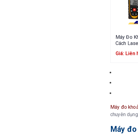
Máy Đo K
Cách Lase
SNDWAY 
Giá: Liên 
M100 100
Đỏ
Máy đo khoả
chuyên dụng
Máy đo 