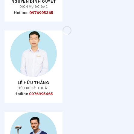
NGUYỄN ĐÌNH QUYẾT
DỊCH VỤ ĐO ĐẠC
Hotline
0976995365
LÊ HỮU THẮNG
HỖ TRỢ KỸ THUẬT
Hotline
0976995465