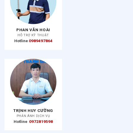
PHAN VĂN HOÀI
HỖ TRỢ KỸ THUẬT
Hotline
0989497864
TRỊNH HUY CƯỜNG
PHẢN ÁNH DỊCH VỤ
Hotline
0972819598