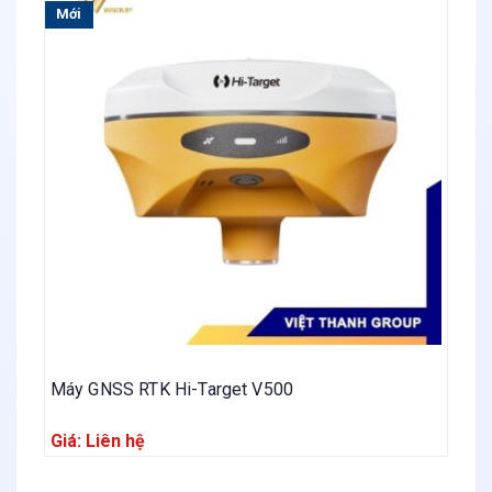
Mới
M
Máy GNSS RTK Hi-Target V500
M
Giá: Liên hệ
G