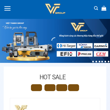
Chuyển
đến
nội
dung
HOT SALE
–
:
: