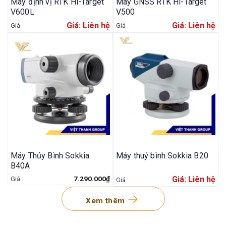
Máy định vị RTK Hi-Target
Máy GNSS RTK Hi-Target
M
V600L
V500
Giá: Liên hệ
Giá: Liên hệ
Máy Thủy Bình Sokkia
Máy thuỷ bình Sokkia B20
M
B40A
G
7.290.000
₫
Giá: Liên hệ
Xem thêm