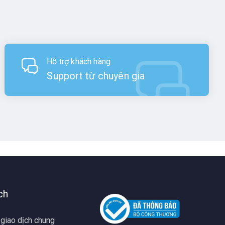
Hỗ trợ khách hàng
Support từ chuyên gia
ch
 giao dịch chung