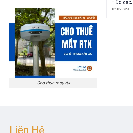
– Đo đạc
mốc uy tín
12/12/2023
Lâm Đồng
Cho-thue-may-rtk
Liên Hệ