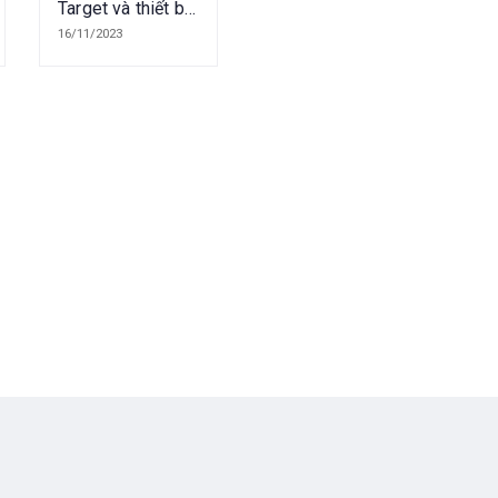
Target và thiết bị
GNSS RTK Hi-
16/11/2023
Target tại Việt
Nam