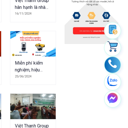
Việt Thanh Group
hân hạnh là nhà
đồng tài trợ cho
16/11/2024
Hội thảo Khoa
học Ứng dụng
GIS Toàn quốc
2024
Miễn phí kiểm
nghiệm, hiệu
chỉnh, bảo dưỡng
25/06/2024
máy thủy bình,
toàn đạc tại Thủ
Đức
Việt Thanh Group