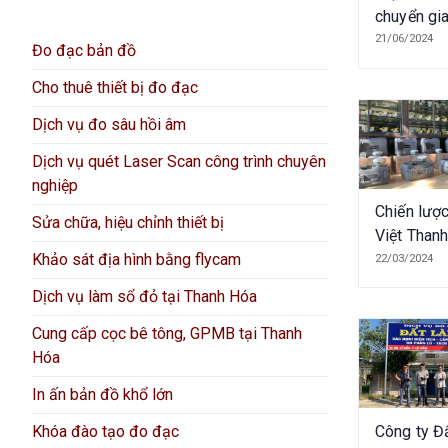
chuyển gi
nghệ về th
21/06/2024
Đo đạc bản đồ
hãng Hi-Ta
Cho thuê thiết bị đo đạc
Ban quản 
đầu tư xâ
Dịch vụ đo sâu hồi âm
và phát tr
đất Đà Lạ
Dịch vụ quét Laser Scan công trình chuyên
nghiệp
Chiến lược
Sửa chữa, hiệu chỉnh thiết bị
Việt Than
Khảo sát địa hình bằng flycam
thuộc Top
22/03/2024
cung cấp t
Dịch vụ làm sổ đỏ tại Thanh Hóa
trắc địa n
nhất 2023
Cung cấp cọc bê tông, GPMB tại Thanh
Hóa
In ấn bản đồ khổ lớn
Công ty Đ
Khóa đào tạo đo đạc