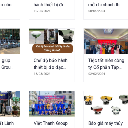
ao công
hành thiết bị đo
mở chi nhánh thứ
iết bị
đạc tại Việt
4 tại Long An
10/05/2024
08/04/2024
rget tại
Thanh Group
lý dự án
y dựng
iển quỹ
t
 giúp
Chế độ bảo hành
Tiệc tất niên công
h Group
thiết bị đo đạc
ty Cổ phần Tập
 đơn vị
hãng Satlab tại
đoàn Việt Thanh
18/03/2024
02/02/2024
hiết bị
Việt Thanh Group
2023
hiều
 – 2024
ất Lành
Việt Thanh Group
Báo giá máy thủy