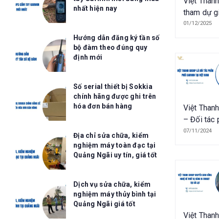
Việt Than
nhất hiện nay
tham dự g
bóng đá S
01/12/2025
Cup 2025
Hướng dẫn đăng ký tần số
bộ đàm theo đúng quy
định mới
Số serial thiết bị Sokkia
chính hãng được ghi trên
hóa đơn bán hàng
Việt Than
– Đối tác
phối chính
07/11/2024
Địa chỉ sửa chữa, kiểm
của Garmin
nghiệm máy toàn đạc tại
Việt Nam
Quảng Ngãi uy tín, giá tốt
Dịch vụ sửa chữa, kiểm
nghiệm máy thủy bình tại
Quảng Ngãi giá tốt
Việt Than