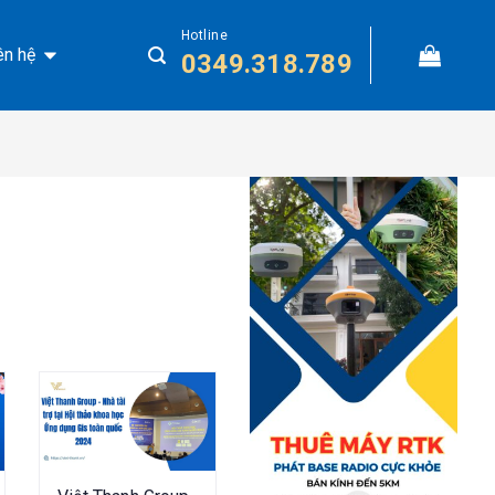
Hotline
ên hệ
0349.318.789