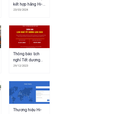
kết hợp hãng Hi-
Target giới thiệu
23/03/2024
sản phẩm và
công nghệ tại ĐH
Tài nguyên và
Môi trường
TPHCM
Thông báo lịch
nghỉ Tết dương
lịch 2024
29/12/2023
Thương hiệu Hi-