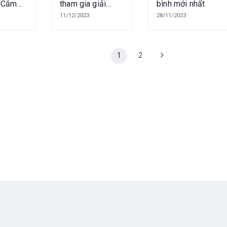
, Cắm
tham gia giải
bình mới nhất
 tại
bóng đá Trắc Địa
11/12/2023
28/11/2023
Xứ Thanh 2023
1
2