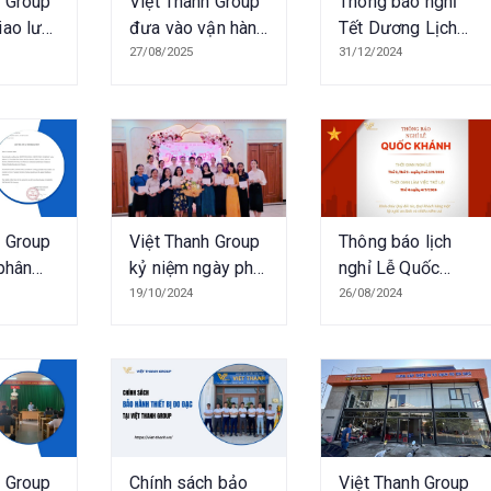
h Group
Việt Thanh Group
Thông báo nghỉ
iao lưu
đưa vào vận hành
Tết Dương Lịch
okkia
Trung tâm hiệu
2025
27/08/2025
31/12/2024
chuẩn thiết bị đo
đạc, uỷ quyền
Sokkia tại Việt
Nam
h Group
Việt Thanh Group
Thông báo lịch
 phân
kỷ niệm ngày phụ
nghỉ Lễ Quốc
 thức
nữ Việt Nam
Khánh 2/9
19/10/2024
26/08/2024
 tại
20/10
h Group
Chính sách bảo
Việt Thanh Group