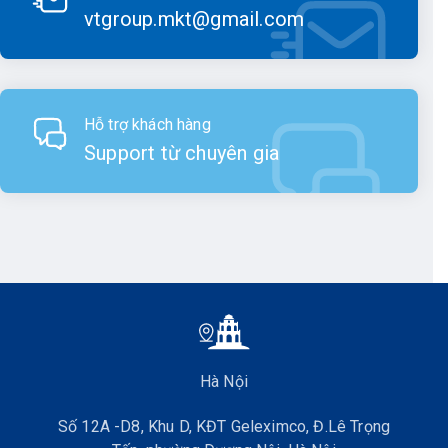
vtgroup.mkt@gmail.com
nhiên hầu hết chúng đều được cấu tạo từ các bộ phận:
Anten GPS:
Là bộ phận quan trọng nhất của thiết bị
với công dụng nhận tín hiệu GPS từ vệ tinh GPS trong
không gian.
Hỗ trợ khách hàng
Đầu thu GPS:
Có công dụng nhận và xử lý tín hiệu
Support từ chuyên gia
GPS từ anten GPS. Đầu thu GPS chuyển đổi tín hiệu
GPS thành dữ liệu số và truyền nó đến bộ xử lý.
Bộ xử lý:
Có công dụng xử lý dữ liệu được nhận từ
đầu thu GPS sau đó tính toán ra vị trí và độ chính xác
của điểm định vị.
Bộ lưu trữ:
Để lưu trữ các dữ liệu định vị, hỗ trợ cho
công tác ghi chép, báo cáo.
Màn hình:
Giúp hiển thị thông tin định vị của thiết bị.
Hà Nội
Pin:
Cung cấp năng lượng để thiết bị hoạt động, thời
lượng PIN của thiết bị thường kéo dài vài tiếng, đủ
Số 12A -D8, Khu D, KĐT Geleximco, Đ.Lê Trọng
cho các hoạt động đo lường kéo dài cả ngày.