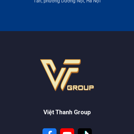
Tấn, phường Dương Nội, Hà Nội
Cấu tạo máy GNSS RTK (ảnh minh họa)
Ngoài các bộ phận chính trên,
máy GPS 2 tần
còn có nhiều
phụ kiện khác kèm theo như: cổng kết nối, công tắc nguồn,
bộ định vị quang học, khung giá gắn thiết bị… Tùy chức
năng của máy mà các bộ phận kèm theo sẽ khác nhau.
Việt Thanh Group
Nguyên lý hoạt động của máy đo
RTK