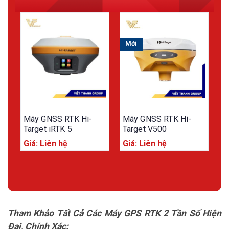
Mới
Máy GNSS RTK Hi-
Máy GNSS RTK Hi-
M
Target iRTK 5
Target V500
T
Giá: Liên hệ
Giá: Liên hệ
G
Tham Khảo Tất Cả Các Máy GPS RTK 2 Tần Số Hiện
Đại, Chính Xác: