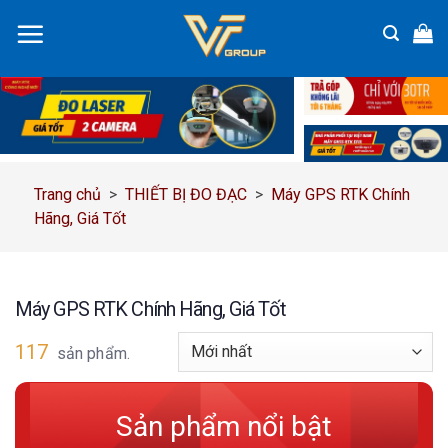
Chuyển
đến
nội
dung
Trang chủ
>
THIẾT BỊ ĐO ĐẠC
>
Máy GPS RTK Chính
Hãng, Giá Tốt
Máy GPS RTK Chính Hãng, Giá Tốt
117
sản phẩm.
Sản phẩm nổi bật