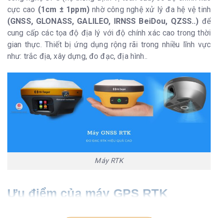
cực cao
(1cm ± 1ppm)
nhờ công nghệ xử lý đa hệ vệ tinh
(GNSS, GLONASS, GALILEO
, IRNSS BeiDou, QZSS..)
để
cung cấp các tọa độ địa lý với độ chính xác cao trong thời
gian thực. Thiết bị ứng dụng rộng rãi trong nhiều lĩnh vực
như: trắc địa, xây dựng, đo đạc, địa hình..
Máy RTK
Ưu điểm của máy GPS RTK
Sử dụng máy
GNSS RTK
mang lại nhiều ưu điểm vượt trội