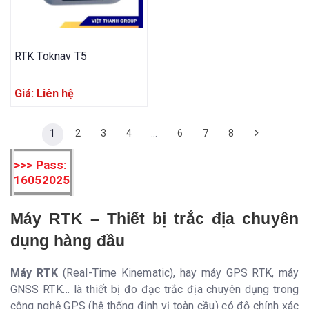
RTK Toknav T5
Giá: Liên hệ
1
2
3
4
…
6
7
8
>>> Pass:
16052025
Máy RTK – Thiết bị trắc địa chuyên
dụng hàng đầu
Máy RTK
(Real-Time Kinematic), hay máy GPS RTK, máy
GNSS RTK… là thiết bị đo đạc trắc địa chuyên dụng trong
công nghệ GPS (hệ thống định vị toàn cầu) có độ chính xác