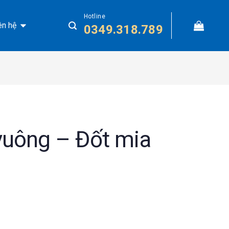
Hotline
ên hệ
0349.318.789
vuông – Đốt mia