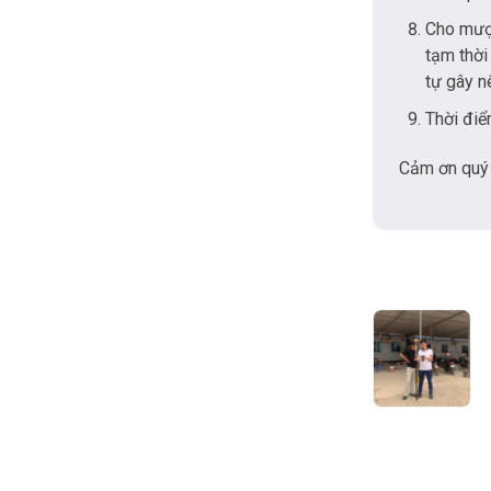
Cho mượn
tạm thời
tự gây n
Thời điể
Cảm ơn quý 