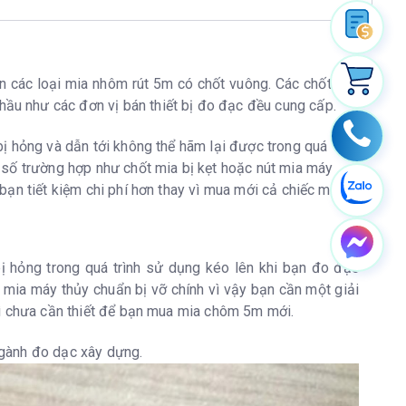
n các loại mia nhôm rút 5m có chốt vuông. Các chốt mia
 hầu như các đơn vị bán thiết bị đo đạc đều cung cấp.
bị hỏng và dẫn tới không thể hãm lại được trong quá
 số trường hợp như chốt mia bị kẹt hoặc nút mia máy
ạn tiết kiệm chi phí hơn thay vì mua mới cả chiếc mia
ị hỏng trong quá trình sử dụng kéo lên khi bạn đo đạc
 mia máy thủy chuẩn bị vỡ chính vì vậy bạn cần một giải
vì chưa cần thiết để bạn mua mia chôm 5m mới.
 ngành đo dạc xây dựng.