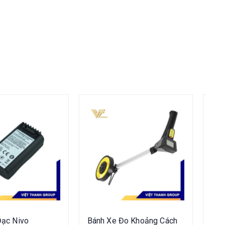
Đạc Nivo
Bánh Xe Đo Khoảng Cách
Thù