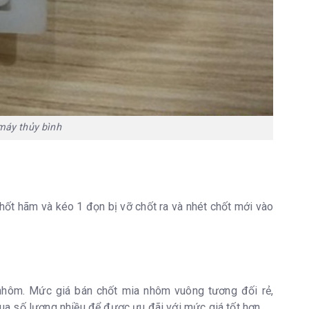
máy thủy bình
hốt hãm và kéo 1 đọn bị vỡ chốt ra và nhét chốt mới vào
hôm. Mức giá bán chốt mia nhôm vuông tương đối rẻ,
mua số lượng nhiều để được ưu đãi với mức giá tốt hơn.