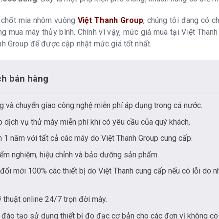
n chốt mia nhôm vuông
Việt Thanh Group
, chúng tôi đang có c
g mua máy thủy bình. Chính vì vậy, mức giá mua tại Việt Thanh G
anh Group để được cập nhật mức giá tốt nhất.
ch bán hàng
g và chuyển giao công nghệ miễn phí áp dụng trong cả nước.
 dịch vụ thử máy miễn phí khi có yêu cầu của quý khách.
 1 năm với tất cả các máy do Việt Thanh Group cung cấp.
iểm nghiệm, hiệu chỉnh và bảo dưỡng sản phẩm.
đổi mới 100% các thiết bị do Việt Thanh cung cấp nếu có lỗi do n
ỹ thuật online 24/7 trọn đời máy.
 đào tạo sử dụng thiết bị đo đạc cơ bản cho các đơn vị không có 