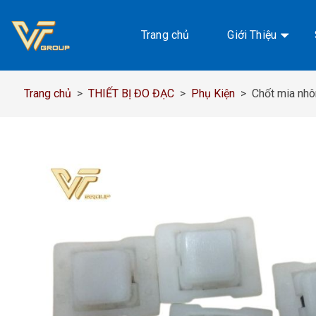
Chuyển
đến
Trang chủ
Giới Thiệu
nội
dung
Trang chủ
>
THIẾT BỊ ĐO ĐẠC
>
Phụ Kiện
>
Chốt mia nh