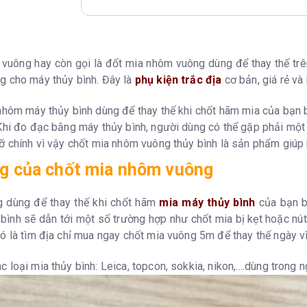
vuông hay còn gọi là đốt mia nhôm vuông dùng để thay thế trê
g cho máy thủy bình. Đây là
phụ kiện trắc địa
cơ bản, giá rẻ và
 nhôm máy thủy bình dùng để thay thế khi chốt hãm mia của bạn 
 Khi đo đạc bằng máy thủy bình, người dùng có thể gặp phải một
ỡ chính vì vậy chốt mia nhôm vuông thủy bình là sản phẩm giúp b
g c
ủa chốt
mia nhôm vuông
g dùng để thay thế khi chốt hãm
mia máy thủy bình
của bạn b
bình sẽ dẫn tới một số trường hợp như chốt mia bị kẹt hoặc nút
đó là tìm địa chỉ mua ngay chốt mia vuông 5m để thay thế ngày 
 loại mia thủy bình: Leica, topcon, sokkia, nikon,....dùng trong