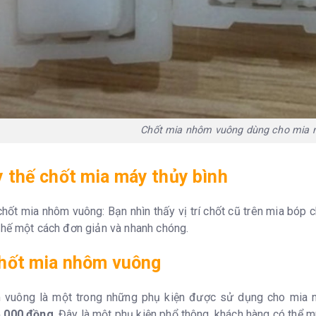
Chốt mia nhôm vuông dùng cho mia 
 thế chốt mia máy thủy bình
hốt mia nhôm vuông: Bạn nhìn thấy vị trí chốt cũ trên mia bóp c
 thế một cách đơn giản và nhanh chóng.
chốt mia nhôm vuông
 vuông là một trong những phụ kiện được sử dụng cho mia n
5.000 đồng
. Đây là một phụ kiện phổ thông, khách hàng có thể 