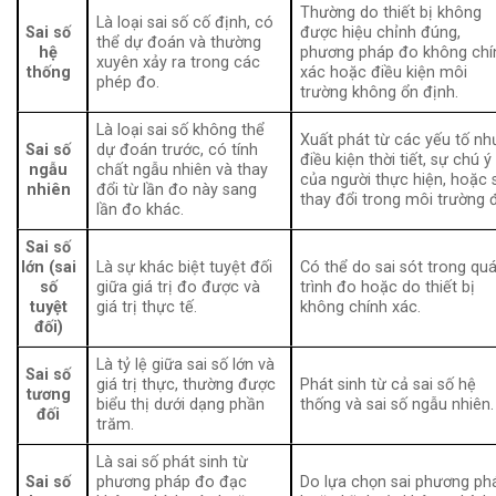
Thường do thiết bị không
Là loại sai số cố định, có
Sai số
được hiệu chỉnh đúng,
thể dự đoán và thường
hệ
phương pháp đo không chí
xuyên xảy ra trong các
thống
xác hoặc điều kiện môi
phép đo.
trường không ổn định.
Là loại sai số không thể
Xuất phát từ các yếu tố nh
Sai số
dự đoán trước, có tính
điều kiện thời tiết, sự chú ý
ngẫu
chất ngẫu nhiên và thay
của người thực hiện, hoặc 
nhiên
đổi từ lần đo này sang
thay đổi trong môi trường 
lần đo khác.
Sai số
lớn (sai
Là sự khác biệt tuyệt đối
Có thể do sai sót trong qu
số
giữa giá trị đo được và
trình đo hoặc do thiết bị
tuyệt
giá trị thực tế.
không chính xác.
đối)
Là tỷ lệ giữa sai số lớn và
Sai số
giá trị thực, thường được
Phát sinh từ cả sai số hệ
tương
biểu thị dưới dạng phần
thống và sai số ngẫu nhiên.
đối
trăm.
Là sai số phát sinh từ
Sai số
phương pháp đo đạc
Do lựa chọn sai phương ph