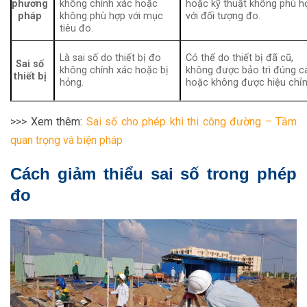
phương
không chính xác hoặc
hoặc kỹ thuật không phù h
pháp
không phù hợp với mục
với đối tượng đo.
tiêu đo.
Là sai số do thiết bị đo
Có thể do thiết bị đã cũ,
Sai số
không chính xác hoặc bị
không được bảo trì đúng c
thiết bị
hỏng.
hoặc không được hiệu chỉn
>>> Xem thêm:
Sai số cho phép khi thi công đường – Tầm
quan trọng và biện pháp
Cách giảm thiểu sai số trong phép
đo