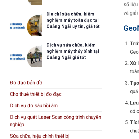
số liệu
và giải
Địa chỉ sửa chữa, kiểm
nghiệm máy toàn đạc tại
GeoM
Quảng Ngãi uy tín, giá tốt
Trú
Dịch vụ sửa chữa, kiểm
nghiệm máy thủy bình tại
GeoM
Quảng Ngãi giá tốt
Xử l
toàn
Đo đạc bản đồ
Tạo
quả 
Cho thuê thiết bị đo đạc
Lưu 
Dịch vụ đo sâu hồi âm
có c
Dịch vụ quét Laser Scan công trình chuyên
Tíc
nghiệp
chu
Sửa chữa, hiệu chỉnh thiết bị