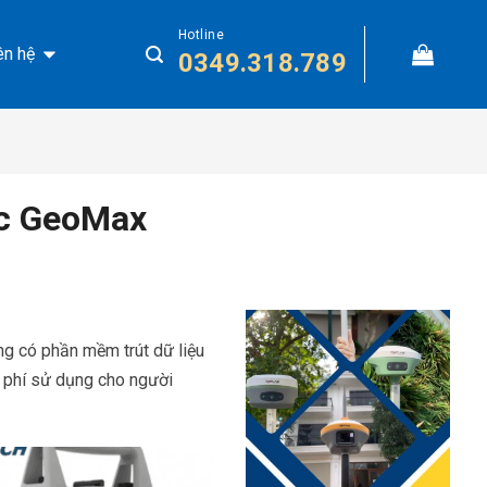
Hotline
ên hệ
0349.318.789
ạc GeoMax
 có phần mềm trút dữ liệu
 phí sử dụng cho người