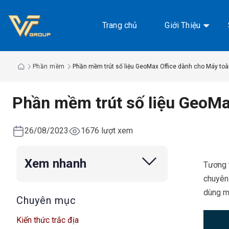
Chuyển
đến
Trang chủ
Giới Thiệu
nội
dung
Phần mềm
Phần mềm trút số liệu GeoMax Office dành cho Máy to
Phần mềm trút số liệu GeoM
26/08/2023
1676 lượt xem
Xem nhanh
Tương 
chuyên
dùng m
Chuyên mục
Kiến thức trắc địa