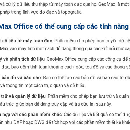
 và xử lý dữ liệu thu thập từ máy toàn đạc của họ. GeoMax là một 
 pháp trong lĩnh vực đo đạc và topografia.
ax Office có thể cung cấp các tính năng
t số liệu từ máy toàn đạc
: Phần mềm cho phép bạn truyền dữ li
ax vào máy tính một cách dễ dàng thông qua các kết nối như cáp
ý và phân tích dữ liệu
: GeoMax Office cung cấp các công cụ để x
 đạc, bao gồm tính toán khoảng cách, góc, tọa độ và các thông s
 bản đồ và báo cáo
: Bạn có thể tạo các bản đồ và báo cáo từ dữ 
và thông tin một cách trực quan và dễ hiểu.
trữ và quản lý dữ liệu
: Phần mềm cho phép bạn lưu trữ và quản 
ấu trúc, giúp bạn dễ dàng truy cập và tra cứu lại sau này.
h hợp với các phần mềm khác
: Các dữ liệu và kết quả có thể đư
ẩn như DXF hoặc DWG để tích hợp với các phần mềm thiết kế khá