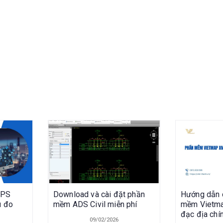
GPS
Download và cài đặt phần
Hướng dẫn 
u đo
mềm ADS Civil miễn phí
mềm Vietma
đạc địa chí
09/02/2026