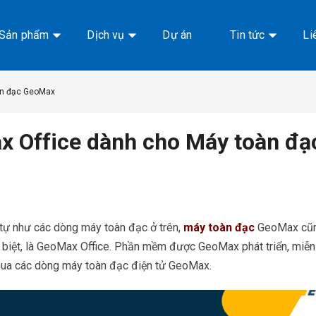
Sản phẩm
Dịch vụ
Dự án
Tin tức
Li
àn đạc GeoMax
ax Office dành cho Máy toàn đ
tự như các dòng máy toàn đạc ở trên,
máy toàn đạc
GeoMax cũng
 biệt, là GeoMax Office. Phần mềm được GeoMax phát triển, miễn
ua các dòng máy toàn đạc điện tử GeoMax.