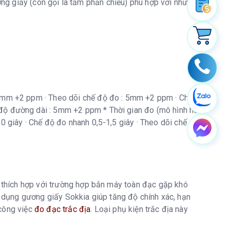
ương giấy (còn gọi là tấm phản chiếu) phù hợp với những
 5mm +2 ppm · Theo dõi chế độ đo : 5mm +2 ppm · Chế
độ đường dài : 5mm +2 ppm * Thời gian đo (mô hình hơi
0 giây · Chế độ đo nhanh 0,5-1,5 giây · Theo dõi chế độ
thích hợp với trường hợp bắn máy toàn đạc gặp khó
Sử dụng gương giấy Sokkia giúp tăng độ chính xác, hạn
 công việc
đo đạc trắc địa
. Loại phụ kiện trắc địa này