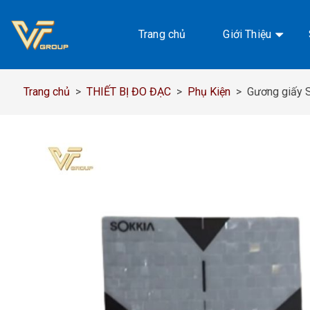
Chuyển
đến
Trang chủ
Giới Thiệu
nội
dung
Trang chủ
>
THIẾT BỊ ĐO ĐẠC
>
Phụ Kiện
>
Gương giấy 