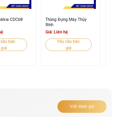
okkia CDC68
Thùng Đựng Máy Thủy
Cáp
Bình
Nik
hệ
Giá: Liên hệ
Giá
 cầu báo
Yêu cầu báo
giá
giá
Viết đánh giá