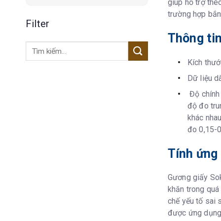
giúp hỗ trợ the
trường hợp bắn
Filter
Thông tin
Tìm
kiếm:
Kích thư
Dữ liệu d
Độ chính 
độ đo tru
khác nhau
đo 0,15-0
Tính ứng
Gương giấy Sok
khăn trong quá 
chế yếu tố sai
được ứng dụng 