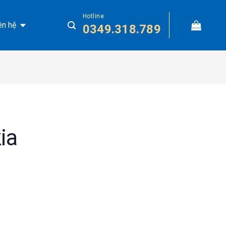
Hotline
ên hệ
0349.318.789
ia