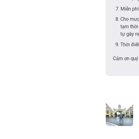
Miễn phí
Cho mượn
tạm thời
tự gây n
Thời điể
Cảm ơn quý 