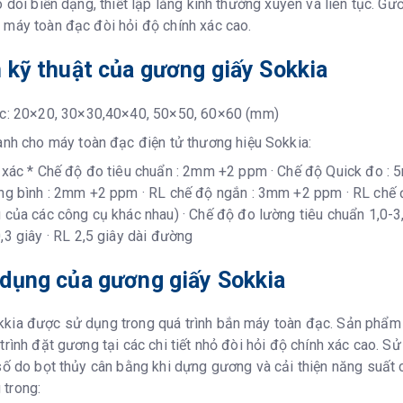
o dõi biến dạng, thiết lập lăng kính thường xuyên và liên tục. G
 máy toàn đạc đòi hỏi độ chính xác cao.
 kỹ thuật của gương giấy Sokkia
ớc: 20×20, 30×30,40×40, 50×50, 60×60 (mm)
ành cho máy toàn đạc điện tử thương hiệu Sokkia:
xác * Chế độ đo tiêu chuẩn : 2mm +2 ppm · Chế độ Quick đo :
ng bình : 2mm +2 ppm · RL chế độ ngắn : 3mm +2 ppm · RL chế 
 của các công cụ khác nhau) · Chế độ đo lường tiêu chuẩn 1,0-3,
,3 giây · RL 2,5 giây dài đường
 dụng của gương giấy Sokkia
kia được sử dụng trong quá trình bắn máy toàn đạc. Sản phẩm 
trình đặt gương tại các chi tiết nhỏ đòi hỏi độ chính xác cao. 
 số do bọt thủy cân bằng khi dựng gương và cải thiện năng suất
trong: