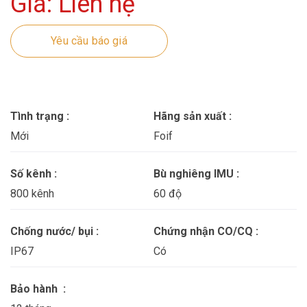
Giá: Liên hệ
Yêu cầu báo giá
Tình trạng :
Hãng sản xuất :
Mới
Foif
Số kênh :
Bù nghiêng IMU :
800 kênh
60 độ
Chống nước/ bụi :
Chứng nhận CO/CQ :
IP67
Có
Bảo hành :