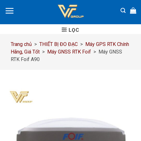
Chuyển
đến
nội
dung
LỌC
Trang chủ
>
THIẾT BỊ ĐO ĐẠC
>
Máy GPS RTK Chính
Hãng, Giá Tốt
>
Máy GNSS RTK Foif
>
Máy GNSS
RTK Foif A90