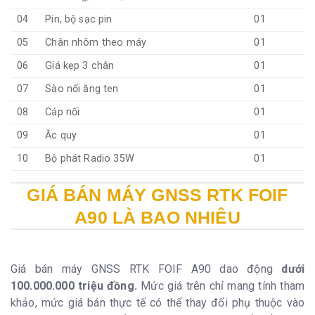
04
Pin, bộ sạc pin
01
05
Chân nhôm theo máy
01
06
Giá kẹp 3 chân
01
07
Sào nối ăng ten
01
08
Cáp nối
01
09
Ắc quy
01
10
Bộ phát Radio 35W
01
GIÁ BÁN MÁY GNSS RTK FOIF
A90 LÀ BAO NHIÊU
Giá bán máy GNSS RTK FOIF A90 dao động
dưới
100.000.000 triệu đồng.
Mức giá trên chỉ mang tính tham
khảo, mức giá bán thực tế có thể thay đổi phụ thuộc vào