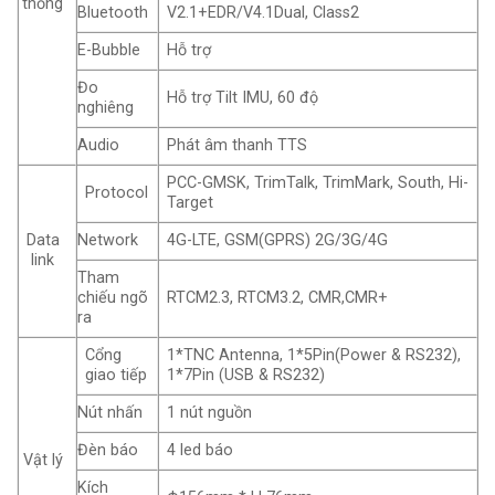
thống
Bluetooth
V2.1+EDR/V4.1Dual, Class2
E-Bubble
Hỗ trợ
Đo
Hỗ trợ Tilt IMU, 60 độ
nghiêng
Audio
Phát âm thanh TTS
PCC-GMSK, TrimTalk, TrimMark, South, Hi-
Protocol
Target
Network
4G-LTE, GSM(GPRS) 2G/3G/4G
Data
link
Tham
chiếu ngõ
RTCM2.3, RTCM3.2, CMR,CMR+
ra
Cổng
1*TNC Antenna, 1*5Pin(Power & RS232),
giao tiếp
1*7Pin (USB & RS232)
Nút nhấn
1 nút nguồn
Đèn báo
4 led báo
Vật lý
Kích