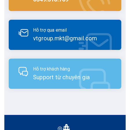
Hỗ trợ qua email
vtgroup.mkt@gmail.com
Hỗ trợ khách hàng
Support từ chuyên gia