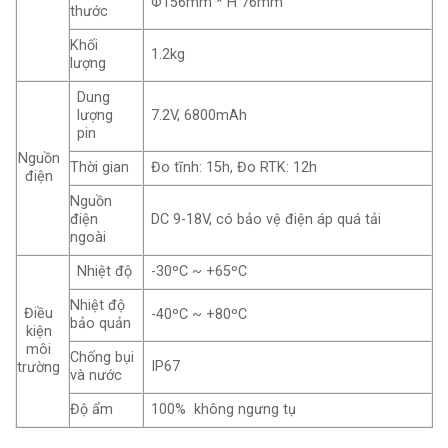
Φ156mm * H 76mm
thước
Khối
1.2kg
lượng
Dung
lượng
7.2V, 6800mAh
pin
Nguồn
Thời gian
Đo tĩnh: 15h, Đo RTK: 12h
điện
Nguồn
điện
DC 9-18V, có bảo vệ điện áp quá tải
ngoài
Nhiệt độ
-30ºC ~ +65ºC
Nhiệt độ
Điều
-40ºC ~ +80ºC
bảo quản
kiện
môi
Chống bụi
IP67
trường
và nước
Độ ẩm
100% không ngưng tụ