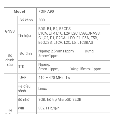
Model
FOIF A90
Số kênh
800
BDS: B1, B2, B3GPS:
GNSS
L1CA, L1P, L1C, L2P, L2C, L5GLONASS:
Tín hiệu
G1,G2, P1, P2GALILEO: E1, E5A, E5B,
E6QZSS: L1CA, L2C, L5, L1CSBAS
Ngang: 2.5mm±1ppm , Đứng:
Đo tĩnh
Độ
5mm±1ppm
chính
Ngang:
xác
RTK
8mm±1ppm, Đứng:15mm±1ppm
UHF
410 – 470 MHz, 1w
Hệ điều
Linux
hành
Bộ nhớ
8GB, hỗ trợ MisroSD 32GB
Wifi
802.11 b/g/n
Hệ