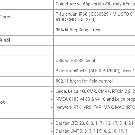
Chịu được va đập khi lắp đặt máy trên 
Tiêu chuẩn IP68 (IEC60529 / MIL STD 81
à nước:
810G CHG-1 512.6 I)
95% không đọng sương
t nối
USB và RS232 serial
Bluetooth® v4.0 (BLE & BR/EDR), class 1
802.11 b/g/n for field control
Leica, Leica 4G, CMR, CMR+, RTCM 2.2, 2.
NMEA 0183 v4.00 & v4.10 and Leica prop
ối:
Network RTK: VRS, FKP, iMAX, MAC (RT
Dải tần LTE: 20, 8, 3, 1, 7 | 13, 17, 5, 4, 2 | 
Dải tần UMTS: 8, 3, 1 | 5, 4, 2 | 6, 19, 1