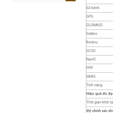
Số kênh
GPS
GLONASS
Galileo
Beidou
QZSS
NavIC
PPP
SBAS
Tính năng
Hiệu quả đo đạ
Thời gian khởi t
Độ chính xác đo