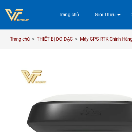
Chuyển
đến
Trang chủ
Giới Thiệu
nội
dung
Trang chủ
>
THIẾT BỊ ĐO ĐẠC
>
Máy GPS RTK Chính Hãng,