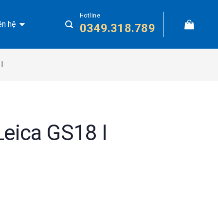
Hotline
ên hệ
0349.318.789
I
eica GS18 I