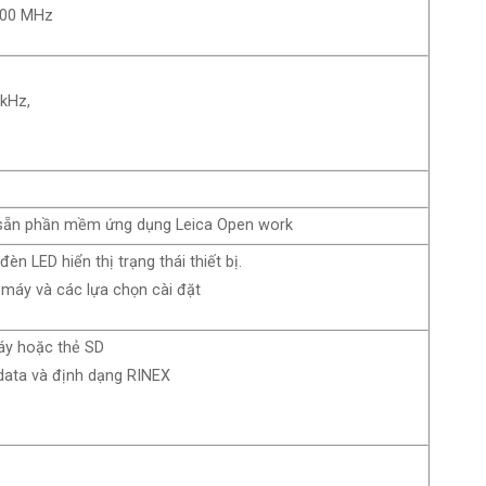
1900 MHz
 kHz,
ặt sẵn phần mềm ứng dụng Leica Open work
n LED hiển thị trạng thái thiết bị.
n máy và các lựa chọn cài đặt
máy hoặc thẻ SD
 data và định dạng RINEX