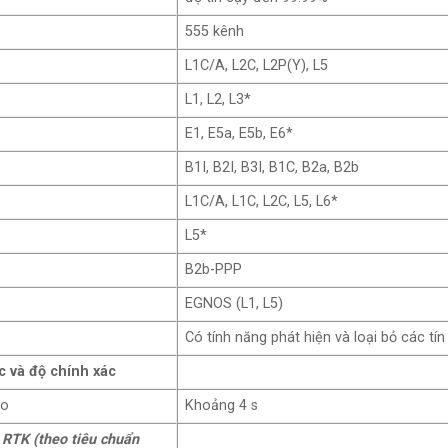
555 kênh
L1C/A, L2C, L2P(Y), L5
L1, L2, L3*
E1, E5a, E5b, E6*
B1I, B2I, B3I, B1C, B2a, B2b
L1C/A, L1C, L2C, L5, L6*
L5*
B2b-PPP
EGNOS (L1, L5)
Có tính năng phát hiện và loại bỏ các tín
c và độ chính xác
ạo
Khoảng 4 s
 RTK (theo tiêu chuẩn