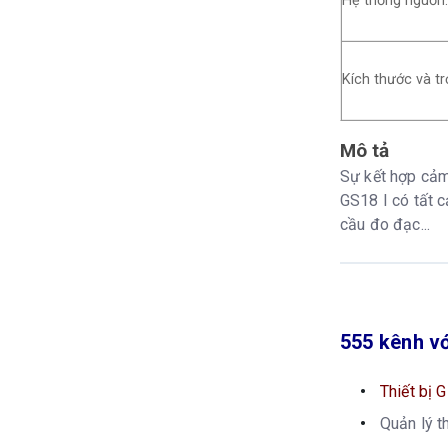
Hệ thống nguồn:
Kích thước và tr
Mô tả
Sự kết hợp cảm
GS18 I có tất 
cầu đo đạc...
555 kênh với
Thiết bị 
Quản lý t