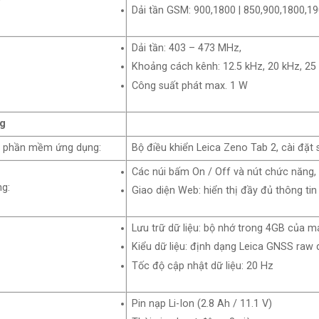
Dải tần GSM: 900,1800 | 850,900,1800,
Dải tần: 403 – 473 MHz,
Khoảng cách kênh: 12.5 kHz, 20 kHz, 25
Công suất phát max. 1 W
g
và phần mềm ứng dụng:
Bộ điều khiển Leica Zeno Tab 2, cài đ
Các núi bấm On / Off và nút chức năng, đè
ng:
Giao diện Web: hiển thị đầy đủ thông ti
Lưu trữ dữ liệu: bộ nhớ trong 4GB của 
Kiểu dữ liệu: định dạng Leica GNSS raw
Tốc độ cập nhật dữ liệu: 20 Hz
Pin nạp Li-Ion (2.8 Ah / 11.1 V)