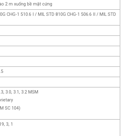
sào 2 m xuống bề mặt cứng
0G CHG-1 510.6 I / MIL STD 810G CHG-1 506.6 II / MIL STD
.5
3, 3.0, 3.1, 3.2 MSM
rietary
CM SC 104)
19, 3, 1