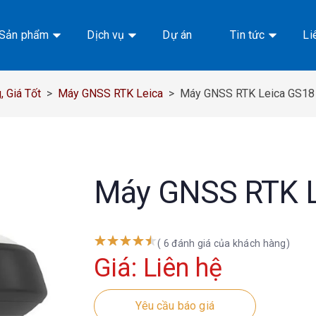
Sản phẩm
Dịch vụ
Dự án
Tin tức
Li
 Giá Tốt
>
Máy GNSS RTK Leica
>
Máy GNSS RTK Leica GS18 
Máy GNSS RTK L
( 6 đánh giá của khách hàng)
Giá: Liên hệ
Yêu cầu báo giá