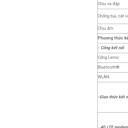
Chịu va đập:
Chống bụi, cát v
Chịu ẩm:
Phương thức kế
- Cổng kết nối
Cổng Lemo:
Bluetooth®:
WLAN:
-Giao thức kết n
-
4G LTE modem