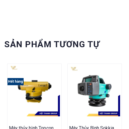
định vị GPS cầm tay Garmin
...
SẢN PHẨM TƯƠNG TỰ
Hết hàng
Máy thủy bình Topcon
Máy Thủy Bình Sokkia