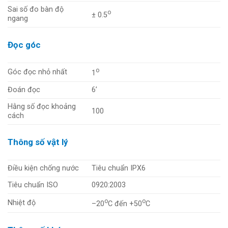
Sai số đo bàn độ
o
± 0.5
ngang
Đọc góc
o
Góc đọc nhỏ nhất
1
Đoán đọc
6’
Hằng số đọc khoảng
100
cách
Thông số vật lý
Điều kiện chống nước
Tiêu chuẩn IPX6
Tiêu chuẩn ISO
0920:2003
o
o
Nhiệt độ
–20
C đến +50
C