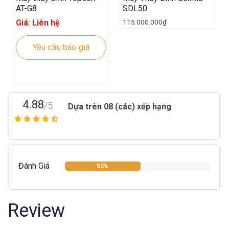
AT-G8
SDL50
Giá: Liên hệ
115.000.000
₫
Yêu cầu báo giá
4.88
/5
Dựa trên 08 (các) xếp hạng
Đánh Giá
52%
Review