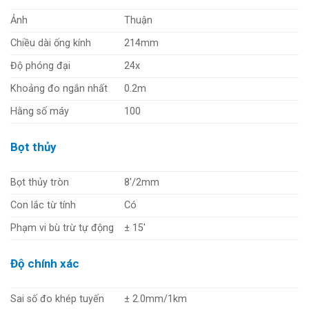
Ảnh
Thuận
Chiều dài ống kính
214mm
Độ phóng đại
24x
Khoảng đo ngắn nhất
0.2m
Hằng số máy
100
Bọt thủy
Bọt thủy tròn
8'/2mm
Con lắc từ tính
Có
Phạm vi bù trừ tự động
± 15'
Độ chính xác
Sai số đo khép tuyến
± 2.0mm/1km