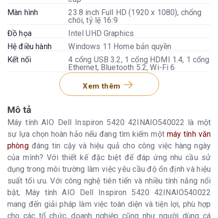
Màn hình
23.8 inch Full HD (1920 x 1080), chống
chói, tỷ lệ 16:9
Đồ họa
Intel UHD Graphics
Hệ điều hành
Windows 11 Home bản quyền
Kết nối
4 cổng USB 3.2, 1 cổng HDMI 1.4, 1 cổng
Ethernet, Bluetooth 5.2, Wi-Fi 6
Âm thanh
Waves MaxxAudio® Pro
Xem thêm
Webcam
HD 720p với micro kép
Trọng lượng
7.28 kg
Mô tả
Máy tính AIO Dell Inspiron 5420 42INAIO540022 là một
sự lựa chọn hoàn hảo nếu đang tìm kiếm một
máy tính văn
phòng
đáng tin cậy và hiệu quả cho công việc hàng ngày
của mình? Với thiết kế đặc biệt để đáp ứng nhu cầu sử
dụng trong môi trường làm việc yêu cầu độ ổn định và hiệu
suất tối ưu. Với công nghệ tiên tiến và nhiều tính năng nổi
bật, Máy tính AIO Dell Inspiron 5420 42INAIO540022
mang đến giải pháp làm việc toàn diện và tiện lợi, phù hợp
cho các tổ chức, doanh nghiệp cũng như người dùng cá