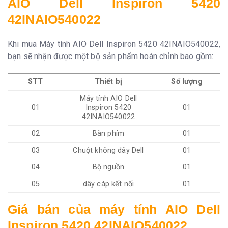
AIO Dell Inspiron 5420
42INAIO540022
Khi mua Máy tính AIO Dell Inspiron 5420 42INAIO540022,
bạn sẽ nhận được một bộ sản phẩm hoàn chỉnh bao gồm:
STT
Thiết bị
Số lượng
Máy tính AIO Dell
01
Inspiron 5420
01
42INAIO540022
02
Bàn phím
01
03
Chuột không dây Dell
01
04
Bộ nguồn
01
05
dây cáp kết nối
01
Giá bán của máy tính AIO Dell
Inspiron 5420 42INAIO540022