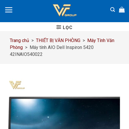
Chuyển
đến
nội
dung
LỌC
Trang chủ
>
THIẾT BỊ VĂN PHÒNG
>
Máy Tính Văn
Phòng
>
Máy tính AIO Dell Inspiron 5420
42INAIO540022