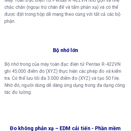
Máy Toàn Đạc Điện Tử Pentax R-422VN nhỏ gọn và nhẹ
chắc chắn (ngoại trừ chân đế và tấm phản xạ) và có thể
được đặt trong hộp dễ mang theo cùng với tất cả các bộ
phận.
Bộ nhớ lớn
Bộ nhớ trong của máy toàn đạc điện tử Pentax R-422VN
ghi 45.000 điểm đo (XYZ) thực hiện các phép đo và kiểm
tra. Có thể lưu tối đa 3.000 điểm đo (XYZ) và tạo 50 file.
Nhờ đó, người dùng dễ dàng ứng dụng trong đa dạng công
tác đo lường.
Đo không phản xạ – EDM cải tiến - Phần mềm