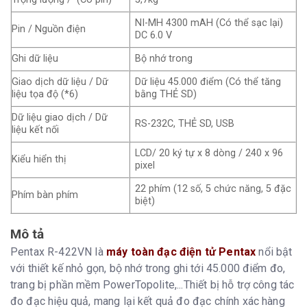
NI-MH 4300 mAH (Có thể sạc lại)
Pin / Nguồn điện
DC 6.0 V
Ghi dữ liệu
Bộ nhớ trong
Giao dịch dữ liệu / Dữ
Dữ liệu 45.000 điểm (Có thể tăng
liệu tọa độ (*6)
bằng THẺ SD)
Dữ liệu giao dịch / Dữ
RS-232C, THẺ SD, USB
liệu kết nối
LCD/ 20 ký tự x 8 dòng / 240 x 96
Kiểu hiển thị
pixel
22 phím (12 số, 5 chức năng, 5 đặc
Phím bàn phím
biệt)
Mô tả
Pentax R-422VN là
máy toàn đạc điện tử Pentax
nổi bật
với thiết kế nhỏ gọn, bộ nhớ trong ghi tới 45.000 điểm đo,
trang bị phần mềm PowerTopolite,...Thiết bị hỗ trợ công tác
đo đạc hiệu quả, mang lại kết quả đo đạc chính xác hàng