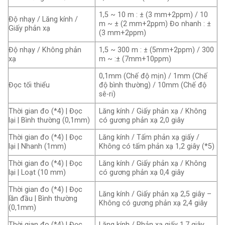
1,5 ~ 10 m : ± (3 mm+2ppm) / 10
Độ nhạy / Lăng kính /
m ~ ± (2 mm+2ppm) Đo nhanh : ±
Giấy phản xạ
(3 mm+2ppm)
Độ nhạy / Không phản
1,5 ~ 300 m : ± (5mm+2ppm) / 300
xạ
m ~ :± (7mm+10ppm)
0,1mm (Chế độ mịn) / 1mm (Chế
Đọc tối thiểu
độ bình thường) / 10mm (Chế độ
sê-ri)
Thời gian đo (*4) | Đọc
Lăng kính / Giấy phản xạ / Không
lại | Bình thường (0,1mm)
có gương phản xạ 2,0 giây
Thời gian đo (*4) | Đọc
Lăng kính / Tấm phản xạ giấy /
lại | Nhanh (1mm)
Không có tấm phản xạ 1,2 giây (*5)
Thời gian đo (*4) | Đọc
Lăng kính / Giấy phản xạ / Không
lại | Loạt (10 mm)
có gương phản xạ 0,4 giây
Thời gian đo (*4) | Đọc
Lăng kính / Giấy phản xạ 2,5 giây –
lần đầu | Bình thường
Không có gương phản xạ 2,4 giây
(0,1mm)
Thời gian đo (*4) | Đọc
Lăng kính / Phản xạ giấy 1,7 giây