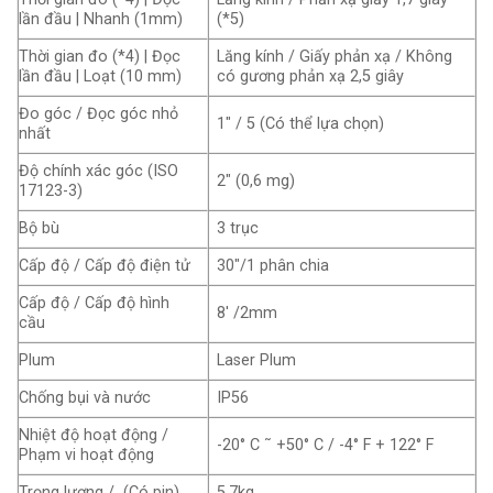
lần đầu | Nhanh (1mm)
(*5)
Thời gian đo (*4) | Đọc
Lăng kính / Giấy phản xạ / Không
lần đầu | Loạt (10 mm)
có gương phản xạ 2,5 giây
Đo góc / Đọc góc nhỏ
1″ / 5 (Có thể lựa chọn)
nhất
Độ chính xác góc (ISO
2″ (0,6 mg)
17123-3)
Bộ bù
3 trục
Cấp độ / Cấp độ điện tử
30″/1 phân chia
Cấp độ / Cấp độ hình
8′ /2mm
cầu
Plum
Laser Plum
Chống bụi và nước
IP56
Nhiệt độ hoạt động /
-20° C ˜ +50° C / -4° F + 122° F
Phạm vi hoạt động
Trọng lượng / (Có pin)
5,7kg