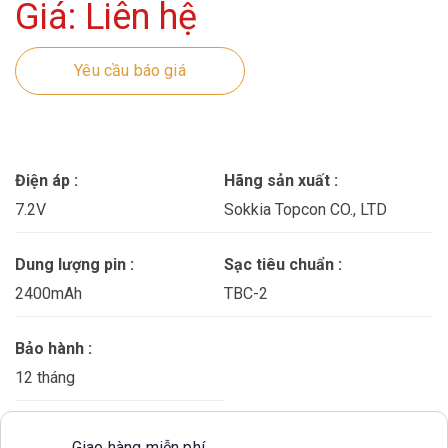
Giá: Liên hệ
Yêu cầu báo giá
Điện áp :
Hãng sản xuất :
7.2V
Sokkia Topcon CO., LTD
Dung lượng pin :
Sạc tiêu chuẩn :
2400mAh
TBC-2
Bảo hành :
12 tháng
Giao hàng miễn phí