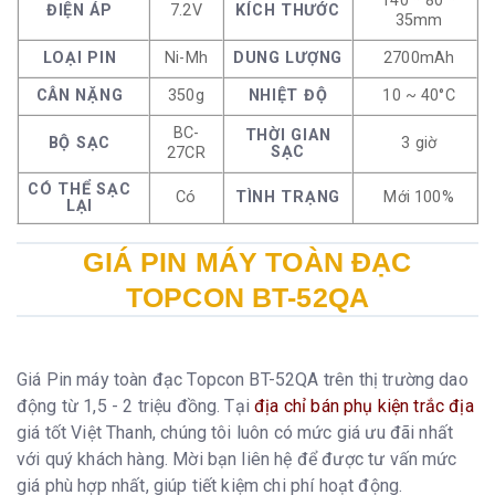
140 * 80 *
ĐIỆN ÁP
7.2V
KÍCH THƯỚC
35mm
LOẠI PIN
Ni-Mh
DUNG LƯỢNG
2700mAh
CÂN NẶNG
350g
NHIỆT ĐỘ
10 ~ 40°C
BC-
THỜI GIAN
BỘ SẠC
3 giờ
SẠC
27CR
CÓ THỂ SẠC
Có
TÌNH TRẠNG
Mới 100%
LẠI
GIÁ PIN MÁY TOÀN ĐẠC
TOPCON BT-52QA
Giá Pin máy toàn đạc Topcon BT-52QA trên thị trường dao
động từ 1,5 - 2 triệu đồng. Tại
địa chỉ bán phụ kiện trắc địa
giá tốt Việt Thanh, chúng tôi luôn có mức giá ưu đãi nhất
với quý khách hàng. Mời bạn liên hệ để được tư vấn mức
giá phù hợp nhất, giúp tiết kiệm chi phí hoạt động.