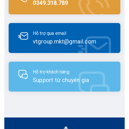
0349.318.789
Hỗ trợ qua email
vtgroup.mkt@gmail.com
Hỗ trợ khách hàng
Support từ chuyên gia