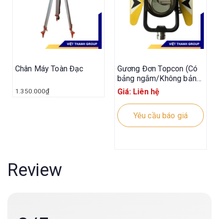
Chân Máy Toàn Đạc
Gương Đơn Topcon (Có
bảng ngắm/Không bảng
ngắm)
1.350.000
₫
Giá: Liên hệ
Yêu cầu báo giá
Review