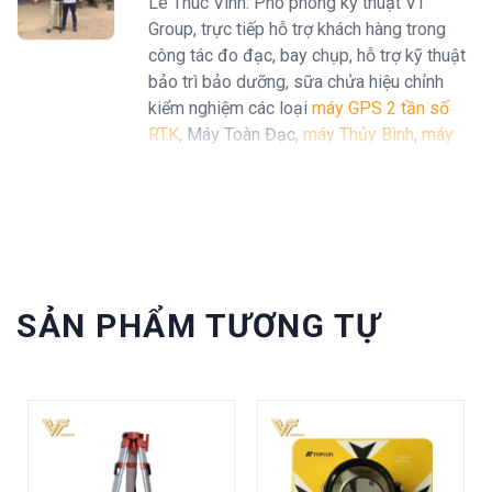
Lê Thúc Vinh: Phó phòng kỹ thuật VT
Group, trực tiếp hỗ trợ khách hàng trong
công tác đo đạc, bay chụp, hỗ trợ kỹ thuật
bảo trì bảo dưỡng, sữa chửa hiệu chỉnh
kiểm nghiệm các loại
máy GPS 2 tần số
RTK
, Máy Toàn Đạc,
máy Thủy Bình
,
máy
định vị GPS cầm tay Garmin
...
SẢN PHẨM TƯƠNG TỰ