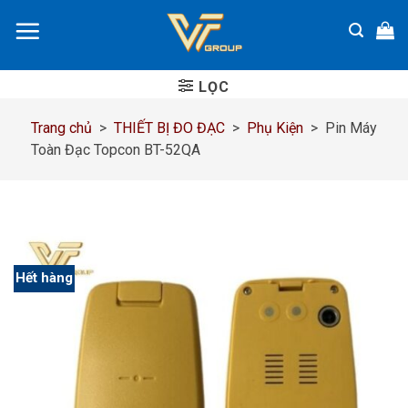
Chuyển
đến
nội
dung
LỌC
Trang chủ
>
THIẾT BỊ ĐO ĐẠC
>
Phụ Kiện
>
Pin Máy
Toàn Đạc Topcon BT-52QA
Hết hàng