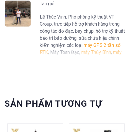
Tác giả
Lê Thúc Vinh: Phó phòng kỹ thuật VT
Group, trực tiếp hỗ trợ khách hàng trong
công tác đo đạc, bay chụp, hỗ trợ kỹ thuật
bảo trì bảo dưỡng, sữa chửa hiệu chỉnh
kiểm nghiệm các loại
máy GPS 2 tần số
RTK
, Máy Toàn Đạc,
máy Thủy Bình
,
máy
định vị GPS cầm tay Garmin
...
SẢN PHẨM TƯƠNG TỰ