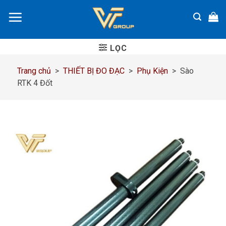
Chuyển
đến
nội
dung
LỌC
Trang chủ
>
THIẾT BỊ ĐO ĐẠC
>
Phụ Kiện
>
Sào
RTK 4 Đốt