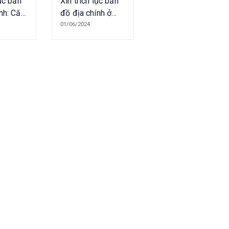
lục bản
Xin trích lục bản
nh: Căn
đồ địa chính ở
 và lệ
đâu? Cần những
01/06/2024
thủ tục gì?