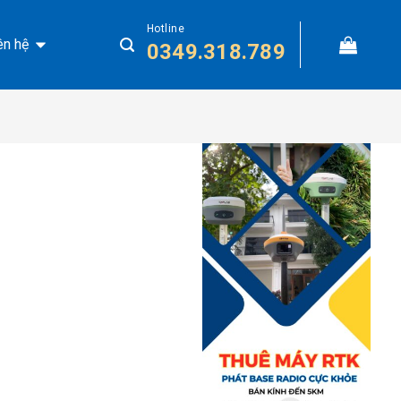
Hotline
ên hệ
0349.318.789