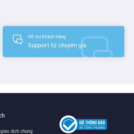
Hỗ trợ khách hàng
Support từ chuyên gia
ch
 giao dịch chung