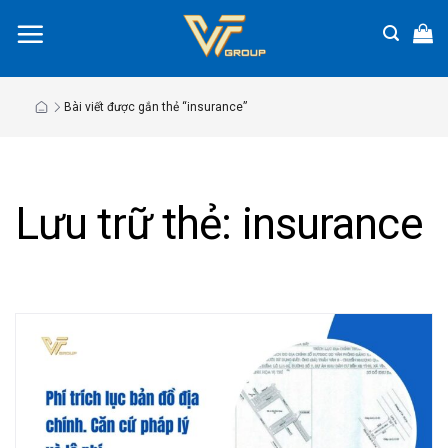
Chuyển
đến
nội
dung
Bài viết được gắn thẻ “insurance”
Lưu trữ thẻ:
insurance