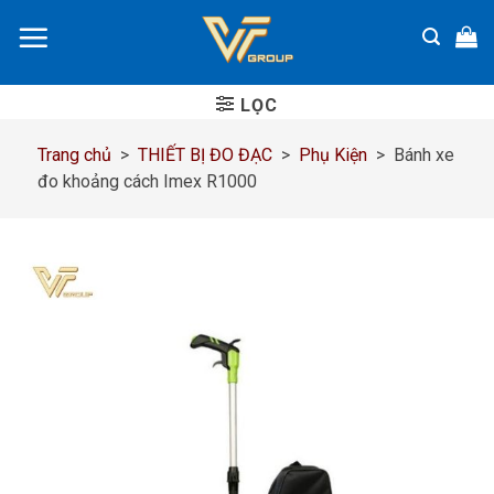
Chuyển
đến
nội
dung
LỌC
Trang chủ
>
THIẾT BỊ ĐO ĐẠC
>
Phụ Kiện
>
Bánh xe
đo khoảng cách Imex R1000