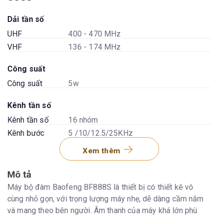
Dải tần số
UHF
400 - 470 MHz
VHF
136 - 174 MHz
Công suất
Công suất
5w
Kênh tần số
Kênh tần số
16 nhóm
Kênh bước
5 /10/12.5/25KHz
Độ giãn kênh
25kHz / 12.5kHz Wide/Narrow
Xem thêm
Pin
Mô tả
Loại pin
Li-ion
Máy bộ đàm Baofeng BF888S là thiết bị có thiết kê vô
Dung lượng
1500 mAh
cùng nhỏ gọn, với trọng lượng máy nhẹ, dễ dàng cầm nắm
Điện áp
3,7 V
và mang theo bên người. Âm thanh của máy khá lớn phù