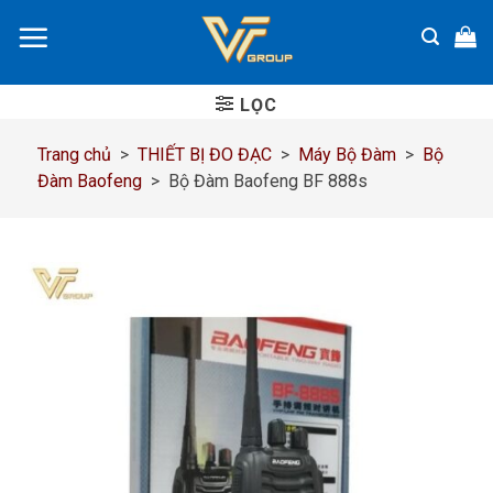
Chuyển
đến
nội
dung
LỌC
Trang chủ
>
THIẾT BỊ ĐO ĐẠC
>
Máy Bộ Đàm
>
Bộ
Đàm Baofeng
>
Bộ Đàm Baofeng BF 888s