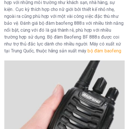
Thời gian sử
10 giờ
hợp với những môi trường như khách sạn, nhà hàng, sự
dụng
kiện.. Cực kỳ thích hợp cho nữ giới bởi thiết kế nhỏ nhẹ,
ngoài ra cũng phù hợp với một vài công việc đặc thù như
Kích thước
bảo vệ. Đ
ánh giá bộ đàm baofeng 888s với nhiều tính năng
Kích thước
34,5 × 56,8 × 115,5 mm
nổi bật, cùng với đó là giá thành rẻ, phù hợp với nhiều
(Không anten)
trường hợp sử dụng. Bộ đàm Baofeng BF 888s được coi
Trọng lượng
180g
như trợ thủ đắc lực dành cho nhiều người.
Máy có xuất xứ
tại Trung Quốc, thuộc hãng sản xuất máy
bộ đàm baofeng
Khoảng cách liên lạc
Khoảng cách liên
0,5-1km (tùy môi trường sử dụng)
lạc