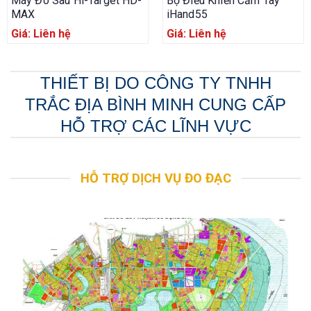
Máy Đo Sâu Hi-Target HD-
Bộ Điều Khiển Cầm Tay
MAX
iHand55
Giá: Liên hệ
Giá: Liên hệ
THIẾT BỊ DO CÔNG TY TNHH
TRẮC ĐỊA BÌNH MINH CUNG CẤP
HỖ TRỢ CÁC LĨNH VỰC
HỖ TRỢ DỊCH VỤ ĐO ĐẠC