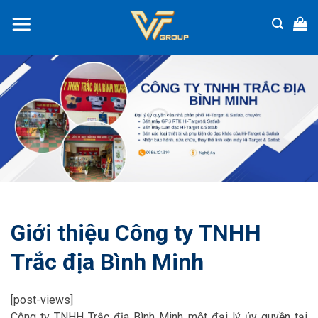
Chuyển
đến
nội
dung
Giới thiệu Công ty TNHH
Trắc địa Bình Minh
[post-views]
Công ty TNHH Trắc địa Bình Minh một đại lý ủy quyền tại