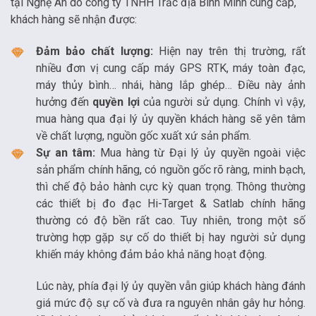
tại Nghệ An do công ty TNHH Trắc địa Bình Minh cung cấp,
khách hàng sẽ nhận được:
Đảm bảo chất lượng:
Hiện nay trên thị trường, rất
nhiều đơn vị cung cấp máy GPS RTK, máy toàn đạc,
máy thủy bình… nhái, hàng lắp ghép… Điều này ảnh
hưởng đến
quyền lợi
của người sử dụng. Chính vì vậy,
mua hàng qua đại lý ủy quyền khách hàng sẽ yên tâm
về chất lượng, nguồn gốc xuất xứ sản phẩm.
Sự an tâm:
Mua hàng từ Đại lý ủy quyền ngoài việc
sản phẩm chính hãng, có nguồn gốc rõ ràng, minh bạch,
thì chế độ bảo hành cực kỳ quan trọng. Thông thường
các thiết bị đo đạc Hi-Target & Satlab chính hãng
thường có độ bền rất cao. Tuy nhiên, trong một số
trường hợp gặp sự cố do thiết bị hay người sử dụng
khiến máy không đảm bảo khả năng hoạt động.
Lúc này, phía đại lý ủy quyền vẫn giúp khách hàng đánh
giá mức độ sự cố và đưa ra nguyên nhân gây hư hỏng.