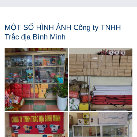
MỘT SỐ HÌNH ẢNH Công ty TNHH
Trắc địa Bình Minh