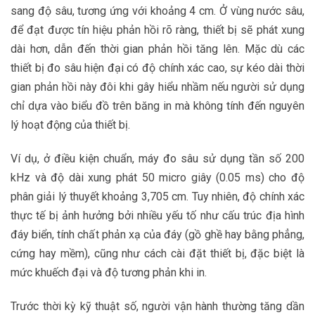
sang độ sâu, tương ứng với khoảng 4 cm. Ở vùng nước sâu,
để đạt được tín hiệu phản hồi rõ ràng, thiết bị sẽ phát xung
dài hơn, dẫn đến thời gian phản hồi tăng lên. Mặc dù các
thiết bị đo sâu hiện đại có độ chính xác cao, sự kéo dài thời
gian phản hồi này đôi khi gây hiểu nhầm nếu người sử dụng
chỉ dựa vào biểu đồ trên băng in mà không tính đến nguyên
lý hoạt động của thiết bị.
Ví dụ, ở điều kiện chuẩn, máy đo sâu sử dụng tần số 200
kHz và độ dài xung phát 50 micro giây (0.05 ms) cho độ
phân giải lý thuyết khoảng 3,705 cm. Tuy nhiên, độ chính xác
thực tế bị ảnh hưởng bởi nhiều yếu tố như cấu trúc địa hình
đáy biển, tính chất phản xạ của đáy (gồ ghề hay bằng phẳng,
cứng hay mềm), cũng như cách cài đặt thiết bị, đặc biệt là
mức khuếch đại và độ tương phản khi in.
Trước thời kỳ kỹ thuật số, người vận hành thường tăng dần