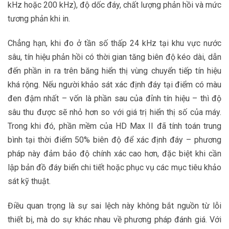
kHz hoặc 200 kHz), độ dốc đáy, chất lượng phản hồi và mức
tương phản khi in.
Chẳng hạn, khi đo ở tần số thấp 24 kHz tại khu vực nước
sâu, tín hiệu phản hồi có thời gian tăng biên độ kéo dài, dẫn
đến phần in ra trên băng hiển thị vùng chuyển tiếp tín hiệu
khá rộng. Nếu người khảo sát xác định đáy tại điểm có màu
đen đậm nhất – vốn là phần sau của đỉnh tín hiệu – thì độ
sâu thu được sẽ nhỏ hơn so với giá trị hiển thị số của máy.
Trong khi đó, phần mềm của HD Max II đã tính toán trung
bình tại thời điểm 50% biên độ để xác định đáy – phương
pháp này đảm bảo độ chính xác cao hơn, đặc biệt khi cần
lập bản đồ đáy biển chi tiết hoặc phục vụ các mục tiêu khảo
sát kỹ thuật.
Điều quan trọng là sự sai lệch này không bắt nguồn từ lỗi
thiết bị, mà do sự khác nhau về phương pháp đánh giá. Với