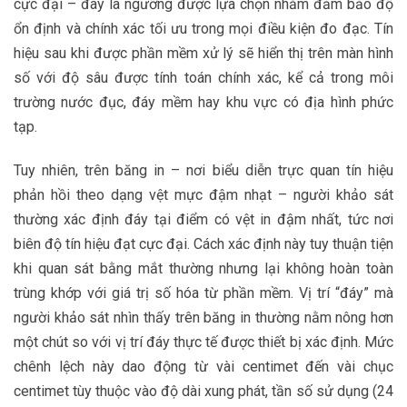
cực đại – đây là ngưỡng được lựa chọn nhằm đảm bảo độ
ổn định và chính xác tối ưu trong mọi điều kiện đo đạc. Tín
hiệu sau khi được phần mềm xử lý sẽ hiển thị trên màn hình
số với độ sâu được tính toán chính xác, kể cả trong môi
trường nước đục, đáy mềm hay khu vực có địa hình phức
tạp.
Tuy nhiên, trên băng in – nơi biểu diễn trực quan tín hiệu
phản hồi theo dạng vệt mực đậm nhạt – người khảo sát
thường xác định đáy tại điểm có vệt in đậm nhất, tức nơi
biên độ tín hiệu đạt cực đại. Cách xác định này tuy thuận tiện
khi quan sát bằng mắt thường nhưng lại không hoàn toàn
trùng khớp với giá trị số hóa từ phần mềm. Vị trí “đáy” mà
người khảo sát nhìn thấy trên băng in thường nằm nông hơn
một chút so với vị trí đáy thực tế được thiết bị xác định. Mức
chênh lệch này dao động từ vài centimet đến vài chục
centimet tùy thuộc vào độ dài xung phát, tần số sử dụng (24