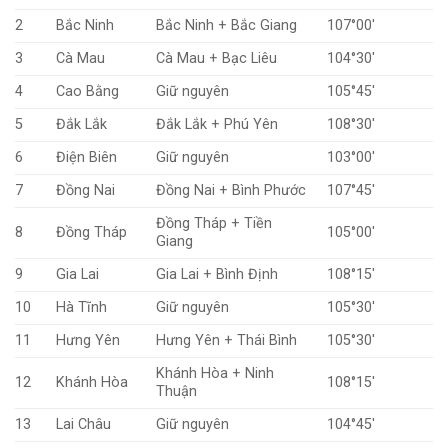
2
Bắc Ninh
Bắc Ninh + Bắc Giang
107°00′
3
Cà Mau
Cà Mau + Bạc Liêu
104°30′
4
Cao Bằng
Giữ nguyên
105°45′
5
Đắk Lắk
Đắk Lắk + Phú Yên
108°30′
6
Điện Biên
Giữ nguyên
103°00′
7
Đồng Nai
Đồng Nai + Bình Phước
107°45′
Đồng Tháp + Tiền
8
Đồng Tháp
105°00′
Giang
9
Gia Lai
Gia Lai + Bình Định
108°15′
10
Hà Tĩnh
Giữ nguyên
105°30′
11
Hưng Yên
Hưng Yên + Thái Bình
105°30′
Khánh Hòa + Ninh
12
Khánh Hòa
108°15′
Thuận
13
Lai Châu
Giữ nguyên
104°45′