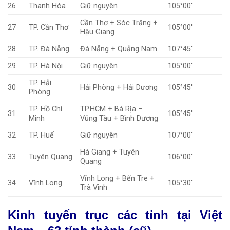
26
Thanh Hóa
Giữ nguyên
105°00′
Cần Thơ + Sóc Trăng +
27
TP. Cần Thơ
105°00′
Hậu Giang
28
TP. Đà Nẵng
Đà Nẵng + Quảng Nam
107°45′
29
TP. Hà Nội
Giữ nguyên
105°00′
TP. Hải
30
Hải Phòng + Hải Dương
105°45′
Phòng
TP. Hồ Chí
TP.HCM + Bà Rịa –
31
105°45′
Minh
Vũng Tàu + Bình Dương
32
TP. Huế
Giữ nguyên
107°00′
Hà Giang + Tuyên
33
Tuyên Quang
106°00′
Quang
Vĩnh Long + Bến Tre +
34
Vĩnh Long
105°30′
Trà Vinh
Kinh tuyến trục các tỉnh tại Việt