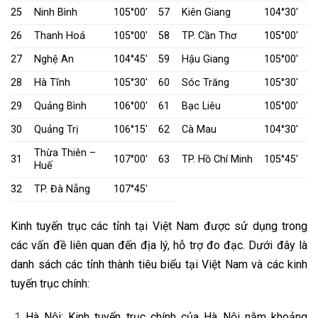
25
Ninh Bình
105°00′
57
Kiên Giang
104°30′
26
Thanh Hoá
105°00′
58
TP. Cần Thơ
105°00′
27
Nghệ An
104°45′
59
Hậu Giang
105°00′
28
Hà Tĩnh
105°30′
60
Sóc Trăng
105°30′
29
Quảng Bình
106°00′
61
Bạc Liêu
105°00′
30
Quảng Trị
106°15′
62
Cà Mau
104°30′
Thừa Thiên –
31
107°00′
63
TP. Hồ Chí Minh
105°45′
Huế
32
TP. Đà Nẵng
107°45′
Kinh tuyến trục các tỉnh tại Việt Nam được sử dụng trong
các vấn đề liên quan đến địa lý, hỗ trợ đo đạc. Dưới đây là
danh sách các tỉnh thành tiêu biểu tại Việt Nam và các kinh
tuyến trục chính:
Hà Nội: Kinh tuyến trục chính của Hà Nội nằm khoảng