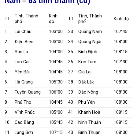
Nam – 63 tỉnh thành (cũ)
Tỉnh, Thành
Kinh
Tỉnh, Thành
TT
TT
Kinh độ
phố
độ
phố
1
Lai Châu
103°00′
33
Quảng Nam
107°45′
2
Điện Biên
103°00′
34
Quảng Ngãi
108°00′
3
Sơn La
104°00′
35
Bình Định
108°15′
4
Lào Cai
104°45′
36
Kon Tum
107°30′
5
Yên Bái
104°45′
37
Gia Lai
108°30′
6
Hà Giang
105°30′
38
Đắk Lắk
108°30′
7
Tuyên Quang
106°00′
39
Đắc Nông
108°30′
8
Phú Thọ
104°45′
40
Phú Yên
108°30′
9
Vĩnh Phúc
105°00′
41
Khánh Hoà
108°15′
10
Cao Bằng
105°45′
42
Ninh Thuận
108°15′
11
Lạng Sơn
107°15′
43
Bình Thuận
108°30′