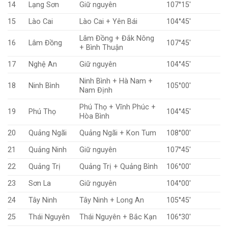
14
Lạng Sơn
Giữ nguyên
107°15′
15
Lào Cai
Lào Cai + Yên Bái
104°45′
Lâm Đồng + Đắk Nông
16
Lâm Đồng
107°45′
+ Bình Thuận
17
Nghệ An
Giữ nguyên
104°45′
Ninh Bình + Hà Nam +
18
Ninh Bình
105°00′
Nam Định
Phú Thọ + Vĩnh Phúc +
19
Phú Thọ
104°45′
Hòa Bình
20
Quảng Ngãi
Quảng Ngãi + Kon Tum
108°00′
21
Quảng Ninh
Giữ nguyên
107°45′
22
Quảng Trị
Quảng Trị + Quảng Bình
106°00′
23
Sơn La
Giữ nguyên
104°00′
24
Tây Ninh
Tây Ninh + Long An
105°45′
25
Thái Nguyên
Thái Nguyên + Bắc Kạn
106°30′