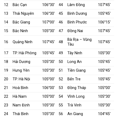
12
Bắc Cạn
106°30′
44
Lâm Đồng
107°45′
13
Thái Nguyên
106°30′
45
Bình Dương
105°45′
14
Bắc Giang
107°00′
46
Bình Phước
106°15′
15
Bắc Ninh
105°30′
47
Đồng Nai
107°45′
Bà Rịa – Vũng
16
Quảng Ninh
107°45′
48
107°45′
Tàu
17
TP. Hải Phòng
105°45′
49
Tây Ninh
105°30′
18
Hải Dương
105°30′
50
Long An
105°45′
19
Hưng Yên
105°30′
51
Tiền Giang
105°45′
20
TP. Hà Nội
105°00′
52
Bến Tre
105°45′
21
Hoà Bình
106°00′
53
Đồng Tháp
105°00′
22
Hà Nam
105°00′
54
Vĩnh Long
105°30′
23
Nam Định
105°30′
55
Trà Vinh
105°30′
24
Thái Bình
105°30′
56
An Giang
104°45′