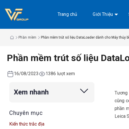
Chuyển
đến
Trang chủ
Giới Thiệu
nội
dung
Phần mềm
Phần mềm trút số liệu DataLoader dành cho Máy thủy bì
Phần mềm trút số liệu DataLo
16/08/2023
1386 lượt xem
Xem nhanh
Tương
cũng c
phần m
Chuyên mục
Leica S
Kiến thức trắc địa