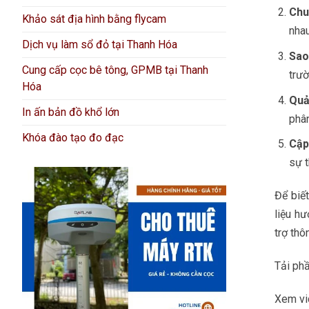
Chu
Khảo sát địa hình bằng flycam
nhau
Dịch vụ làm sổ đỏ tại Thanh Hóa
Sao
Cung cấp cọc bê tông, GPMB tại Thanh
trườ
Hóa
Quả
In ấn bản đồ khổ lớn
phân
Khóa đào tạo đo đạc
Cập
sự t
Để biế
liệu h
trợ thôn
Tải ph
Xem vi