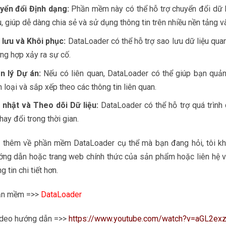
yển đổi Định dạng:
Phần mềm này có thể hỗ trợ chuyển đổi dữ l
, giúp dễ dàng chia sẻ và sử dụng thông tin trên nhiều nền tảng 
 lưu và Khôi phục:
DataLoader có thể hỗ trợ sao lưu dữ liệu quan
ng hợp xảy ra sự cố.
n lý Dự án:
Nếu có liên quan, DataLoader có thể giúp bạn quản
 loại và sắp xếp theo các thông tin liên quan.
 nhật và Theo dõi Dữ liệu:
DataLoader có thể hỗ trợ quá trình 
hay đổi trong thời gian.
t thêm về phần mềm DataLoader cụ thể mà bạn đang hỏi, tôi kh
ướng dẫn hoặc trang web chính thức của sản phẩm hoặc liên hệ 
g tin chi tiết hơn.
ần mềm =>>
DataLoader
deo hướng dẫn =>>
https://www.youtube.com/watch?v=aGL2exz