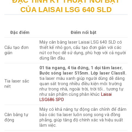
ĐẶC TÍNH KỸ THUẬT NỔI BẬT
CỦA LAISAI LSG 640 SLD
Đặc điểm
Điểm nổi bật
Máy cân bằng laser Laisai LSG 640 SLD có
Cấu tạo đơn
thiết kế nhỏ gọn, cấu tạo đơn giản với các
giản
nút cơ học dễ sử dụng, phù hợp với cả người
dùng lần đầu.
01 tia ngang, 4 tia đứng, 1 dọi tâm laser
,
Bước sóng laser 515nm. Lớp laser ClassII.
tia laser màu xanh giúp người dùng dễ dàng
Tia laser sắc
quan sát trong nhiều điều kiện môi trường
nét
như trong nhà, ngoài trời, trời tối... tương tự
như sản phẩm cùng phân khúc
Laisai
LSG686 SPD
Máy có khả năng tự động cân chỉnh để đảm
Cân bằng tự
bảo các tia laser luôn song song và đồng
động
phẳng, giúp tăng độ chính xác và hiệu suất
làm việc.