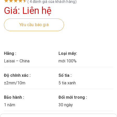
( 4 đánh giá của khách hàng)
Giá: Liên hệ
Yêu cầu báo giá
Hãng :
Loại máy:
Laisai – China
mới 100%
Độ chính xác :
Số tia :
±2mm/10m
5 tia xanh
Bảo hành :
Đổi mới trong :
1 năm
30 ngày