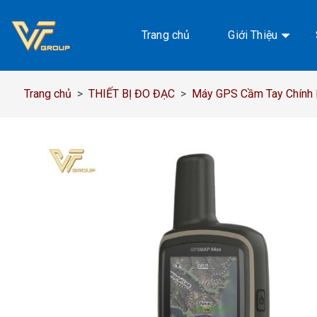
Chuyển
đến
Trang chủ
Giới Thiệu
nội
dung
Trang chủ
>
THIẾT BỊ ĐO ĐẠC
>
Máy GPS Cầm Tay Chính H