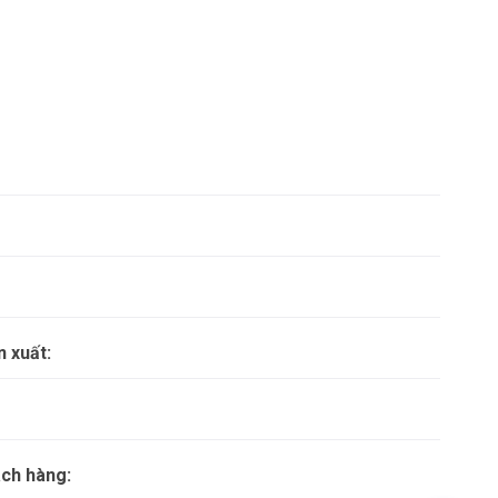
n xuất:
ách hàng: