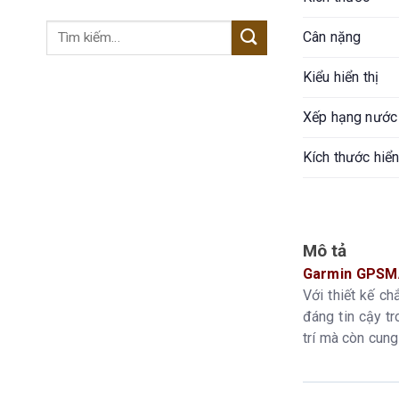
Tìm
Cân nặng
kiếm:
Kiểu hiển thị
Xếp hạng nước
Kích thước hiển
Độ phân giải m
Loại pin
Mô tả
Garmin GPSM
Với thiết kế c
Tuổi thọ pin
đáng tin cậy tr
trí mà còn cung
Ký ức/Lịch sử
Giao diện