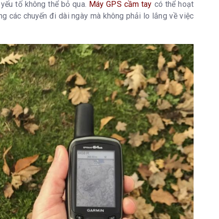
 yếu tố không thể bỏ qua.
Máy GPS cầm tay
có thể hoạt
ng các chuyến đi dài ngày mà không phải lo lắng về việc
cần giấy tờ)
ản đồ tùy chỉnh)