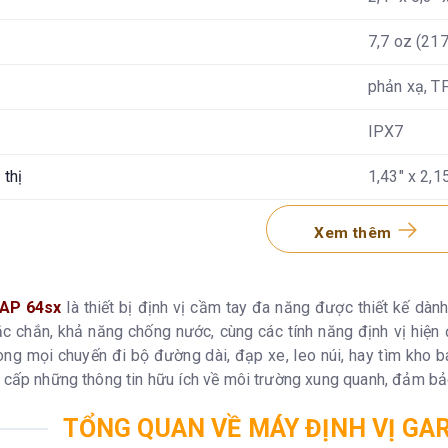
7,7 oz (217
phản xạ, T
IPX7
 thị
1,43" x 2,1
àn hình
160 x 240 
Xem thêm
2 pin AA (
Lithium
AP 64sx
là thiết bị định vị cầm tay đa năng được thiết kế dà
hắc chắn, khả năng chống nước, cùng các tính năng định vị hi
16 giờ
ong mọi chuyến đi bộ đường dài, đạp xe, leo núi, hay tìm kho bá
 cấp những thông tin hữu ích về môi trường xung quanh, đảm bảo 
8 GB (dung
TỔNG QUAN VỀ MÁY ĐỊNH VỊ GA
tương thíc