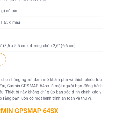
 g) có pin
FT 65K màu
5" (3,6 x 5,5 cm); đường chéo 2,6" (6,6 cm)
pixel
không bao gồm); khuyến nghị sử dụng pin NiMH hoặc
nh cho những người đam mê khám phá và thích phiêu lưu.
ện đại, Garmin GPSMAP 64sx là một người bạn đồng hành
u. Thiết bị này không chỉ giúp bạn xác định chính xác vị
rằng bạn luôn có một hành trình an toàn và thú vị.
 lượng người dùng thay đổi tùy theo bản đồ đi kèm)
RMIN GPSMAP 64SX
h với mini USB tốc độ cao và NMEA 0183