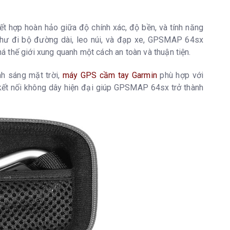
ết hợp hoàn hảo giữa độ chính xác, độ bền, và tính năng
ive; có thể định tuyến)
như đi bộ đường dài, leo núi, và đạp xe, GPSMAP 64sx
 thế giới xung quanh một cách an toàn và thuận tiện.
nh sáng mặt trời,
máy GPS cầm tay Garmin
phù hợp với
à kết nối không dây hiện đại giúp GPSMAP 64sx trở thành