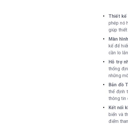
GPS
Thiết kế
GLONASS
phép nó h
giúp thiế
Galileo
Màn hình
Máy đo độ cao
kế để hiể
cần lo lắ
La bàn
Hỗ trợ n
thống địn
Bộ thu có độ n
những môi
La bàn GPS (kh
Bản đồ T
thể định 
thông tin
Tính năng thô
Kết nối 
Thông báo thông
biến và t
điểm tham
Tính năng thôn