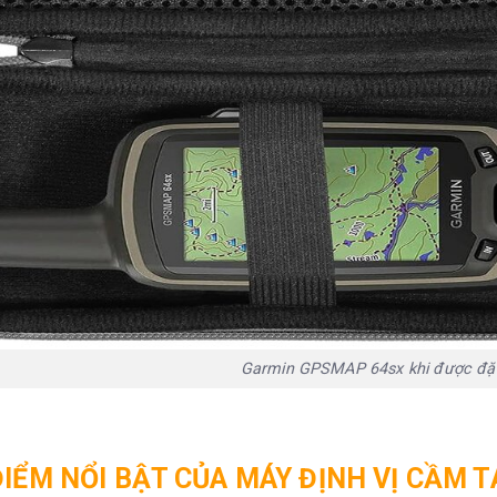
ểm tham quan có thể tìm kiếm (công viên, khu cắm
Có
sát và địa điểm dã ngoại)
ng viên, khu rừng và khu vực hoang dã quốc gia, tiểu
Có
hương
ngoài
có (thẻ nhớ
/mục ưa thích/vị trí
5000
200
õi điều hướng
10000 điểm
Garmin GPSMAP 64sx khi được đặt
ẫn hướng
200, 250 đ
ĐIỂM NỔI BẬT CỦA MÁY ĐỊNH VỊ CẦM 