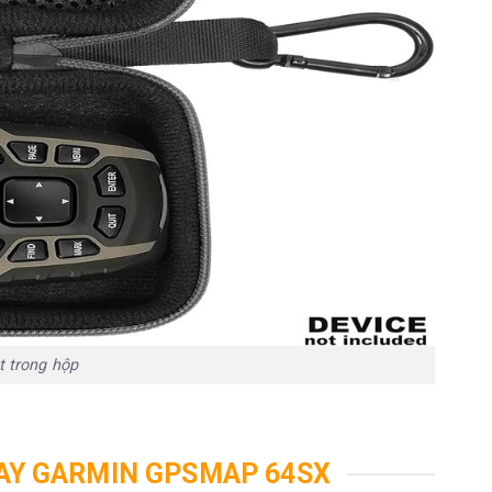
 microSD ™ tối đa 32 GB )
, 200 bài hát đã lưu
 trong hộp
iểm cho mỗi tuyến đường; 50 điểm định tuyến tự động
TAY GARMIN GPSMAP 64SX