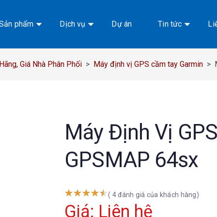
Sản phẩm
Dịch vụ
Dự án
Tin tức
Li
ãng, Giá Nhà Phân Phối
>
Máy định vị GPS cầm tay Garmin
>
Máy Định Vị GP
GPSMAP 64sx
( 4 đánh giá của khách hàng)
Giá: Liên hệ