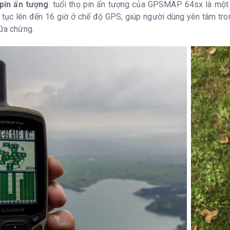
hiển từ xa VIRB ®
 pin ấn tượng
: tuổi thọ pin ấn tượng của GPSMAP 64sx là một
 tục lên đến 16 giờ ở chế độ GPS, giúp người dùng yên tâm tro
armin Connect ™ Mobile
Có
iữa chừng.
rời
ểm-đến-điểm
Có
Có
Có
t trời và mặt trăng
Có
 Geocaching
Có (Không 
 ảnh
Có
h tương thích
có (500 ô b