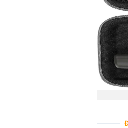
mùa)
Bao gồm các đi
trại, đài quan 
Hiển thị các cô
bang và địa p
Bộ nhớ lưu trữ 
Điểm dừng chân
Đường đua
Nhật ký theo d
Tuyến đường d
Cảm biến