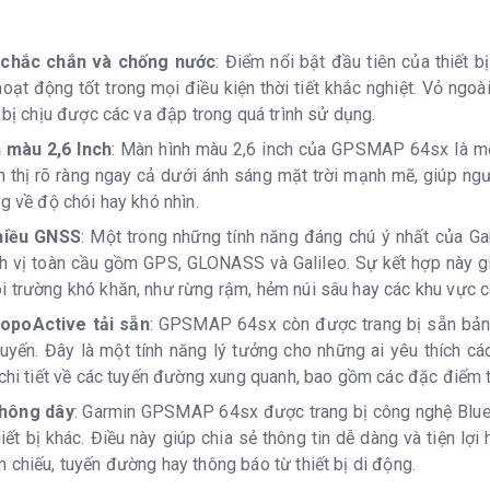
Có
 chắc chắn và chống nước
: Điểm nổi bật đầu tiên của thiết 
Có
oạt động tốt trong mọi điều kiện thời tiết khắc nghiệt. Vỏ ngoà
t bị chịu được các va đập trong quá trình sử dụng.
Có
 màu 2,6 Inch
: Màn hình màu 2,6 inch của GPSMAP 64sx là một
 áp suất
Có
n thị rõ ràng ngay cả dưới ánh sáng mặt trời mạnh mẽ, giúp ng
ng về độ chói hay khó nhìn.
Có (3 trục 
hiều GNSS
: Một trong những tính năng đáng chú ý nhất của G
h vị toàn cầu gồm GPS, GLONASS và Galileo. Sự kết hợp này giúp
hạy cao
Có
 trường khó khăn, như rừng rậm, hẻm núi sâu hay các khu vực có
i di chuyển)
Có
opoActive tải sẵn
: GPSMAP 64sx còn được trang bị sẵn bản
tuyến. Đây là một tính năng lý tưởng cho những ai yêu thích c
 chi tiết về các tuyến đường xung quanh, bao gồm các đặc điểm 
ng minh hàng ngày
không dây
: Garmin GPSMAP 64sx được trang bị công nghệ Blue
 minh trên thiết bị cầm tay
Có
hiết bị khác. Điều này giúp chia sẻ thông tin dễ dàng và tiện lợi 
 chiếu, tuyến đường hay thông báo từ thiết bị di động.
g minh hàng ngày Thông báo thông minh trên thiết bị
Có