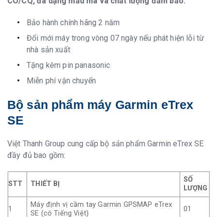
CO/CQ, đa dạng mẫu mã và chất lượng đảm bảo.
Bảo hành chính hãng 2 năm
Đổi mới máy trong vòng 07 ngày nếu phát hiện lỗi từ
nhà sản xuất
Tặng kèm pin panasonic
Miễn phí vận chuyển
Bộ sản phẩm máy Garmin eTrex
SE
Việt Thanh Group cung cấp bộ sản phẩm Garmin eTrex SE
đầy đủ bao gồm:
SỐ
STT
THIẾT BỊ
LƯỢNG
Máy định vị cầm tay Garmin GPSMAP eTrex
1
01
SE (có Tiếng Việt)