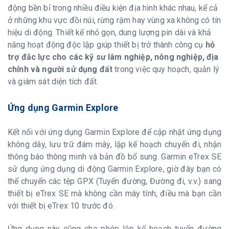
động bền bỉ trong nhiều điều kiện địa hình khác nhau, kể cả
ở những khu vực đồi núi, rừng rậm hay vùng xa không có tín
hiệu di động. Thiết kế nhỏ gọn, dung lượng pin dài và khả
năng hoạt động độc lập giúp thiết bị trở thành công cụ
hỗ
trợ đắc lực cho các kỹ sư lâm nghiệp, nông nghiệp, địa
chính và người sử dụng đất
trong việc quy hoạch, quản lý
và giám sát diện tích đất.
Ứng dụng Garmin Explore
Kết nối với ứng dụng Garmin Explore để cập nhật ứng dụng
không dây, lưu trữ đám mây, lập kế hoạch chuyến đi, nhận
thông báo thông minh và bản đồ bổ sung. Garmin eTrex SE
sử dụng ứng dụng di động Garmin Explore, giờ đây bạn có
thể chuyển các tệp GPX (Tuyến đường, Đường đi, v.v.) sang
thiết bị eTrex SE mà không cần máy tính, điều mà bạn cần
với thiết bị eTrex 10 trước đó.
Ứng dụng này cũng cho phép lập kế hoạch tuyến đường