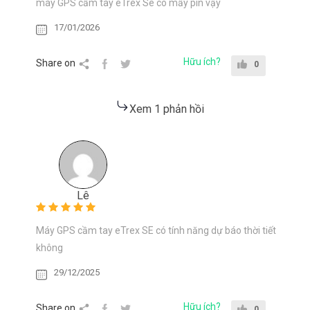
máy GPS cầm tay eTrex Se có mấy pin vậy
17/01/2026
Hữu ích?
Share on
0
Xem 1 phản hồi
Lê
Máy GPS cầm tay eTrex SE có tính năng dự báo thời tiết
không
29/12/2025
Hữu ích?
Share on
0