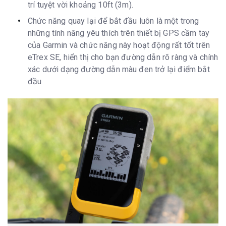
Bộ thu tín hiệu độ
v
trí tuyệt vời khoảng 10ft (3m).
nhạy cao
Chức năng quay lại để bắt đầu luôn là một trong
La bàn GPS
v
(trong khi di
những tính năng yêu thích trên thiết bị GPS cầm tay
chuyển)
của Garmin và chức năng này hoạt động rất tốt trên
eTrex SE, hiển thị cho bạn đường dẫn rõ ràng và chính
Tính năng thông minh hàng ngày
xác dưới dạng đường dẫn màu đen trở lại điểm bắt
Thông báo thông
v
đầu
minh trên thiết bị
cầm tay
Dự báo thời tiết
v
Tính năng theo dõi và an toàn
Livetrack
v
Tính năng chiến thuật
Tọa độ lưới kép
v
Giải trí ngoài trời
Điều hướng điểm
v