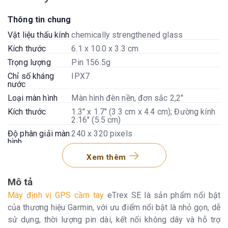
Thông tin chung
Vật liệu thấu kính
chemically strengthened glass
Kích thước
6.1 x 10.0 x 3.3 cm
Trọng lượng
Pin 156.5g
Chỉ số kháng
IPX7
nước
Loại màn hình
Màn hình đèn nền, đơn sắc 2,2"
Kích thước
1.3" x 1.7" (3.3 cm x 4.4 cm); Đường kính
2.16" (5.5 cm)
Độ phân giải màn
240 x 320 pixels
hình
Loại pin
2 pin AA (không bao gồm)
Xem thêm
Thời lượng pin
168 giờ ở chế độ tiêu chuẩn; 1.800 giờ ở
chế độ thám hiểm
Mô tả
Bộ nhớ/Lịch sử
28 MB
Máy định vị GPS cầm tay
eTrex SE là sản phẩm nổi bật
Giao diện
USB-C
của thương hiệu Garmin, với ưu điểm nổi bật là nhỏ gọn, dễ
sử dụng, thời lượng pin dài, kết nối không dây và hỗ trợ
Bản đồ và Bộ nhớ