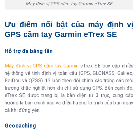
nối điểm
Máy định vị GPS cầm tay Garmin eTrex SE
Tracback
v
Tính diện tích
v
Ưu điểm nổi bật của máy định vị
Thông tin mặt trời
v
và mặt trăng
GPS cầm tay Garmin eTrex SE
Phù hợp với
yes (Geocache Live)
GEOCACHING
Hỗ trợ đa băng tần
Ứng dụng ngoài trời
Máy định vị GPS cầm tay Garmin
eTrex SE truy cập nhiều
Tương thích với
v
ứng dụng
hệ thống vệ tinh định vị toàn cầu (GPS, GLONASS, Galileo,
GARMIN
BeiDou và QZSS) để luôn theo dõi chính xác trong các môi
EXPLORE.
trường khắc nghiệt hơn khi chỉ sử dụng GPS. Bên cạnh đó,
Tương thích trang
v
eTrex SE được trang bị la bàn điện tử 3 trục, cung cấp
web garmin
explore
hướng la bàn chính xác và điều hướng lộ trình của bạn ngay
cả khi đứng yên.
Kết nối
Kết nối không
yes (BLUETOOTH®)
Geocaching
dây