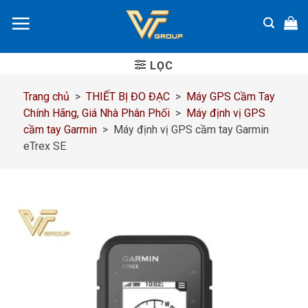
Chuyển
đến
nội
dung
LỌC
Trang chủ
>
THIẾT BỊ ĐO ĐẠC
>
Máy GPS Cầm Tay
Chính Hãng, Giá Nhà Phân Phối
>
Máy định vị GPS
cầm tay Garmin
>
Máy định vị GPS cầm tay Garmin
eTrex SE