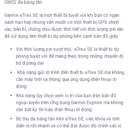
GNSS đa băng tần.
Bản đồ cơ sở
yes (cities only)
Garmin eTrex SE là một thiết bị tuyệt vời khi bạn có ngân
Tọa độ điểm/
1,000
điểm yêu thích/
sách hạn hẹp nhưng vẫn muốn có một thiết bị GPS chính
địa điểm
xác, bền bỉ, chống chịu được thời tiết với thời lượng pin dài
Các hành trình
50
để sử dụng làm thiết bị dự phòng bên cạnh bản đồ giấy.
Theo dõi
v
Hoạt động
200
Với thời lượng pin vượt trội, eTrex SE là thiết bị dự
phòng tuyệt vời để mang theo trong những chuyến đi
Điều hướng tuyến
v
đường
bộ đường dài
Khả năng gửi lộ trình đến thiết bị eTrex SE mà không
Cảm biến
cần máy tính và thông qua ứng dụng điện thoại di
GPS
v
động
GLONASS
v
Khả năng tùy chọn xem vị trí của bạn trên bản đồ
GALILEO
v
ngoại tuyến trên Ứng dụng Garmin Explore mà không
QZSS
v
cần bất kỳ tín hiệu điện thoại di động
BeiDou
v
Bộ thu đa băng tần trên eTrex SE, việc khóa vệ tinh
La bàn
Có (cảm biến độ nghiêng 3 trục)
diễn ra rất nhanh và có thể đạt được độ chính xác vị