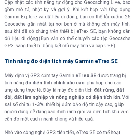
Cập nhật các tính năng tự động cho Geocaching Live, bao
gồm mô tả, nhật ký và gợi ý. Khi kết hợp với Ứng dụng
Garmin Explore và dữ liệu di động, bạn có thể tải xuống 25
Geocache gần nhất tại nơi bạn ở mà không cần máy tính,
sau khi đã có chúng trên thiết bị eTrex SE, bạn không cần
dữ liệu di động.(Bạn vẫn có thể chuyển các tệp Geocache
GPX sang thiết bị bằng kết nối máy tính và cáp USB)
Tính năng đo diện tích máy Garmin eTrex SE
Máy định vị GPS cầm tay Garmin
eTrex SE
được trang bị
tính năng
đo diện tích chính xác cao
, phù hợp cho các
ứng dụng thực tế. Đây là máy đo diện tích
đất rừng, đất
đồi, đất lâm nghiệp và nông nghiệp có diện tích lớn
. Với
sai số chỉ từ
1-3%
, thiết bị đảm bảo độ tin cậy cao, giúp
người dùng dễ dàng xác định ranh giới và diện tích khu vực
cần đo một cách nhanh chóng và hiệu quả.
Nhờ vào công nghệ GPS tiên tiến, eTrex SE có thể hoạt