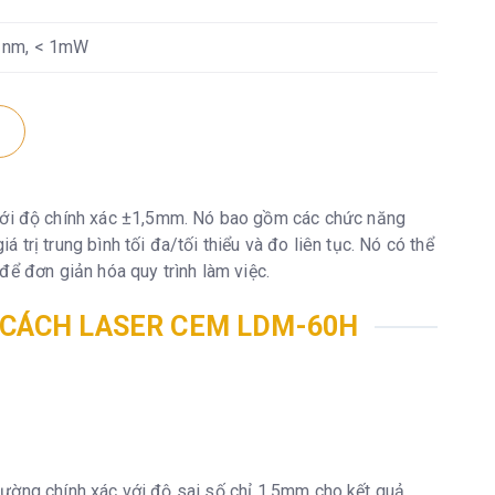
5 nm, < 1mW
ới độ chính xác ±1,5mm. Nó bao gồm các chức năng
á trị trung bình tối đa/tối thiểu và đo liên tục. Nó có thể
để đơn giản hóa quy trình làm việc.
tuổi thọ cao)
 CÁCH LASER CEM LDM-60H
50°C
60°C
000 lần đo
ường chính xác với độ sai số chỉ 1,5mm cho kết quả
x 1.5V