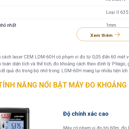
Loại II 63
 nhỏ nhất
1mm
Xem thêm
m biến độ nghiêng
± 65°
c
IP54
 cách laser CEM LDM-60H có phạm vi đo từ 0,05 đến 60 mét v
 toán diện tích và thể tích, đo khoảng cách theo định lý Pitago, gi
nhớ
20
kết quả đo trong bộ nhớ trong. LDM-60H mang lại nhiều tiện ích 
Siêu mềm ( 
TÍNH NĂNG NỔI BẬT MÁY ĐO KHOẢNG
động
-10°C đến 
ữ
-20°C đến 
Độ chính xác cao
Lên đến 4.
Máy có phạm vi đo tới 60m, đo l
Loại AA 2 