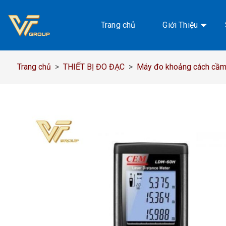
Chuyển
đến
Trang chủ
Giới Thiệu
nội
dung
Trang chủ
>
THIẾT BỊ ĐO ĐẠC
>
Máy đo khoảng cách cầm