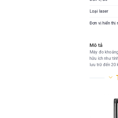
Loại laser
Đơn vị hiển thị
Phạm vi đo cả
Mô tả
Chống bụi, nướ
Máy đo khoảng
hữu ích như tính
Số bản đo ghi 
lưu trữ đến 20 
Loại bàn phím
Nhiệt độ hoạt 
Nhiệt độ lưu tr
Tuổi thọ pin
Pin