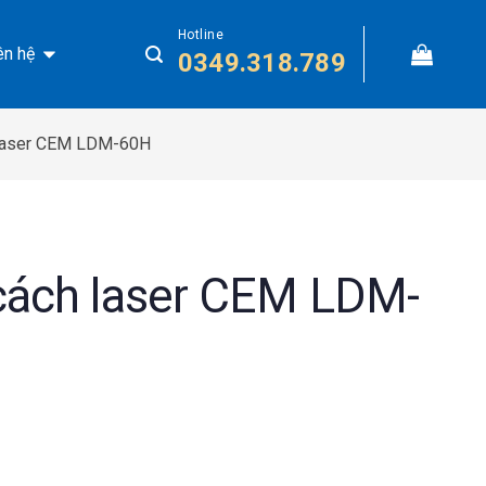
Hotline
ên hệ
0349.318.789
 laser CEM LDM-60H
cách laser CEM LDM-