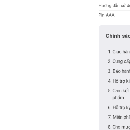
Hướng dẫn sử d
Pin AAA
Chính sá
Giao hàn
Cung cấp
Bảo hành
Hỗ trợ k
Cam kết 
phẩm.
Hỗ trợ k
Miễn phí
Cho mượn