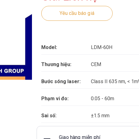
Yêu cầu báo giá
Model:
LDM-60H
Thương hiệu:
CEM
Bước sóng laser:
Class II 635 nm, < 1
Phạm vi đo:
0.05 - 60m
Sai số:
±1.5 mm
Giao hàng miễn phí