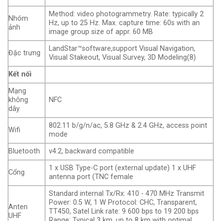
Method: video photogrammetry. Rate: typically 2
Nhóm
Hz, up to 25 Hz. Max. capture time: 60s with an
ảnh
image group size of appr. 60 MB
LandStar™software,support Visual Navigation,
Đặc trưng
Visual Stakeout, Visual Survey, 3D Modeling(8)
Kết nối
Mạng
không
NFC
dây
802.11 b/g/n/ac, 5.8 GHz & 2.4 GHz, access point
Wifi
mode
Bluetooth
v4.2, backward compatible
1 x USB Type-C port (external update) 1 x UHF
Cổng
antenna port (TNC female
Standard internal Tx/Rx: 410 - 470 MHz Transmit
Power: 0.5 W, 1 W Protocol: CHC, Transparent,
Anten
TT450, Satel Link rate: 9 600 bps to 19 200 bps
UHF
Range: Typical 3 km, up to 8 km with optimal