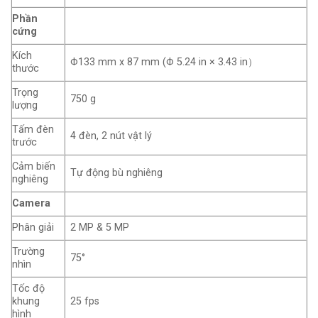
Phần
cứng
Kích
Φ133 mm x 87 mm (Φ 5.24 in × 3.43 in）
thước
Trọng
750 g
lượng
Tấm đèn
4 đèn, 2 nút vật lý
trước
Cảm biến
Tự động bù nghiêng
nghiêng
Camera
Phân giải
2 MP & 5 MP
Trường
75°
nhìn
Tốc độ
khung
25 fps
hình