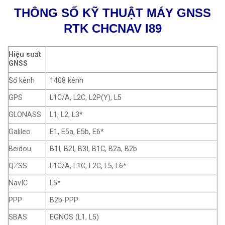
THÔNG SỐ KỸ THUẬT MÁY GNSS
RTK CHCNAV I89
Hiệu suất
GNSS
Số kênh
1408 kênh
GPS
L1C/A, L2C, L2P(Y), L5
GLONASS
L1, L2, L3*
Galileo
E1, E5a, E5b, E6*
Beidou
B1I, B2I, B3I, B1C, B2a, B2b
QZSS
L1C/A, L1C, L2C, L5, L6*
NavIC
L5*
PPP
B2b-PPP
SBAS
EGNOS (L1, L5)