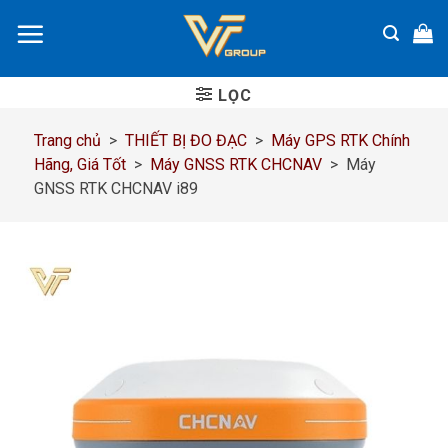
Chuyển
đến
nội
dung
LỌC
Trang chủ
>
THIẾT BỊ ĐO ĐẠC
>
Máy GPS RTK Chính
Hãng, Giá Tốt
>
Máy GNSS RTK CHCNAV
>
Máy
GNSS RTK CHCNAV i89