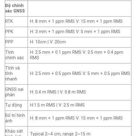
Độ chính
xác GNSS
RTK
H: 8 mm + 1 ppm RMS V: 15 mm + 1 ppm RMS
PPK
H: 3 mm + 1 ppm RMS V: 5 mm + 1 ppm RMS
PPP
H: 10cm | V: 20cm
Tĩnh
H: 2.5 mm + 0.1 ppm RMS V: 3.5 mm + 0.4 ppm
chính xác
RMS
Tĩnh và
tĩnh
H: 2.5 mm + 0.5 ppm RMS V: 5 mm + 0.5 ppm RMS
nhanh
GNSS sai
H: 0.4 m RMS | V: 0.8 m RMS
phân
Tự động
H:1.5 m RMS | V: 2.5 m RMS
Bố trí hình
H: 8 mm + 1 ppm RMS V: 15 mm + 1 ppm RMS
ảnh
Khảo sát
Typical 2~4 cm, range 2~15 m