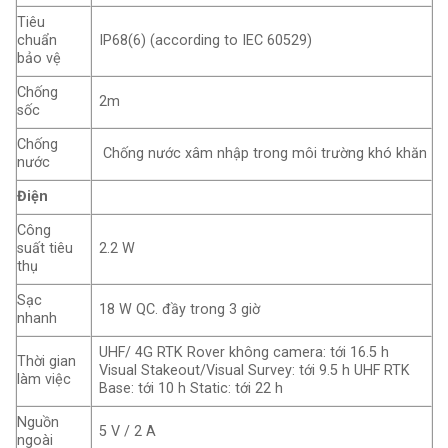
Tiêu
chuẩn
IP68(6) (according to IEC 60529)
bảo vệ
Chống
2m
sốc
Chống
Chống nước xâm nhập trong môi trường khó khăn
nước
Điện
Công
suất tiêu
2.2 W
thụ
Sạc
18 W QC. đầy trong 3 giờ
nhanh
UHF/ 4G RTK Rover không camera: tới 16.5 h
Thời gian
Visual Stakeout/Visual Survey: tới 9.5 h UHF RTK
làm việc
Base: tới 10 h Static: tới 22 h
Nguồn
5 V / 2 A
ngoài