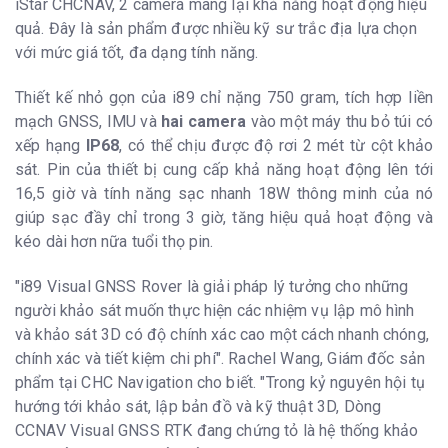
iStar CHCNAV, 2 camera mang lại khả năng hoạt động hiệu
quả. Đây là sản phẩm được nhiều kỹ sư trắc địa lựa chọn
với mức giá tốt, đa dạng tính năng.
Thiết kế nhỏ gọn của i89 chỉ nặng 750 gram, tích hợp liền
mạch GNSS, IMU và
hai camera
vào một máy thu bỏ túi có
xếp hạng
IP68
, có thể chịu được độ rơi 2 mét từ cột khảo
sát. Pin của thiết bị cung cấp khả năng hoạt động lên tới
16,5 giờ và tính năng sạc nhanh 18W thông minh của nó
giúp sạc đầy chỉ trong 3 giờ, tăng hiệu quả hoạt động và
kéo dài hơn nữa tuổi thọ pin.
"i89 Visual GNSS Rover là giải pháp lý tưởng cho những
người khảo sát muốn thực hiện các nhiệm vụ lập mô hình
và khảo sát 3D có độ chính xác cao một cách nhanh chóng,
chính xác và tiết kiệm chi phí". Rachel Wang, Giám đốc sản
phẩm tại CHC Navigation cho biết. "Trong kỷ nguyên hội tụ
hướng tới khảo sát, lập bản đồ và kỹ thuật 3D, Dòng
CCNAV Visual GNSS RTK đang chứng tỏ là hệ thống khảo