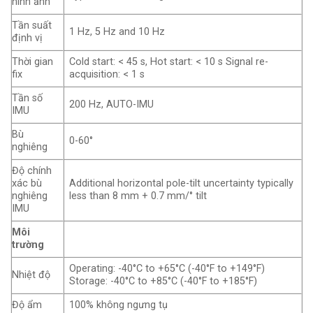
hình ảnh
Tần suất
1 Hz, 5 Hz and 10 Hz
định vị
Thời gian
Cold start: < 45 s, Hot start: < 10 s Signal re-
fix
acquisition: < 1 s
Tần số
200 Hz, AUTO-IMU
IMU
Bù
0-60°
nghiêng
Độ chính
xác bù
Additional horizontal pole-tilt uncertainty typically
nghiêng
less than 8 mm + 0.7 mm/° tilt
IMU
Môi
trường
Operating: -40°C to +65°C (-40°F to +149°F)
Nhiệt độ
Storage: -40°C to +85°C (-40°F to +185°F)
Độ ẩm
100% không ngưng tụ