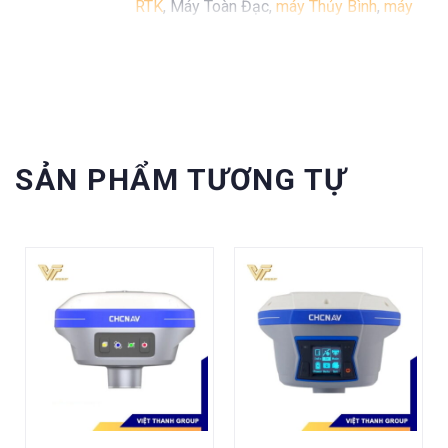
RTK
, Máy Toàn Đạc,
máy Thủy Bình
,
máy
định vị GPS cầm tay Garmin
...
SẢN PHẨM TƯƠNG TỰ