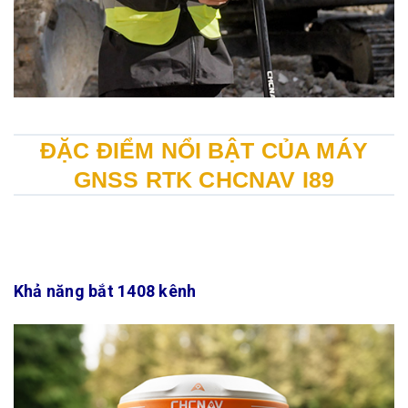
ĐẶC ĐIỂM NỔI BẬT CỦA MÁY
GNSS RTK CHCNAV I89
Khả năng bắt 1408 kênh