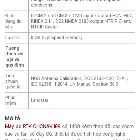
conditions
Định
RTCM 2.x, RTCM 3.x, CMR input / output HCN, HRC,
dạng dữ
RINEX 2.11, 3.02 NMEA 0183 output NTRIP Client,
liệu
NTRIP Caster
Lưu trữ
8 GB high-speed memory
Tương
thích với
luật và
quy định
Tiêu
NGS Antenna Calibration, IEC 62133-2:2017+A1,
chuẩn
IEC 62368- 1:2014, UN Manual Section 38.3
quốc tế
Phần
Landstar
mềm
Mô tả
Máy đo RTK CHCNAV i89
có 1408 kênh theo dõi các chòm
sao và tần số đầy đủ, thiết bị được tích hợp công nghệ