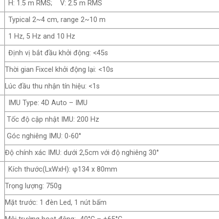
H: 1.5 m RMS; V: 2.5 m RMS
Typical 2~4 cm, range 2~10 m
1 Hz, 5 Hz and 10 Hz
Định vị bắt đầu khởi động: <45s
Thời gian Fixcel khởi động lại: <10s
Lúc đầu thu nhận tín hiệu: <1s
IMU Type: 4D Auto – IMU
Tốc độ cập nhật IMU: 200 Hz
Góc nghiêng IMU: 0-60°
Độ chính xác IMU: dưới 2,5cm với độ nghiêng 30°
Kích thước(LxWxH): φ134 x 80mm
Trọng lượng: 750g
Mặt trước: 1 đèn Led, 1 nút bấm