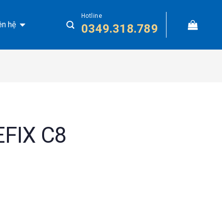
Hotline
ên hệ
0349.318.789
FIX C8