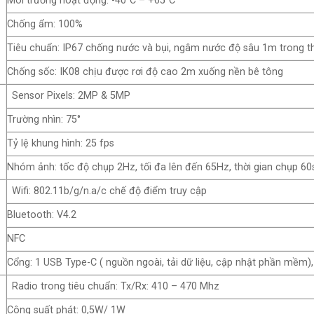
Môi trường hoạt động: -40°C – +65°C
Chống ẩm: 100%
Tiêu chuẩn: IP67 chống nước và bụi, ngâm nước độ sâu 1m trong th
Chống sốc: IK08 chịu được rơi độ cao 2m xuống nền bê tông
Sensor Pixels: 2MP & 5MP
Trường nhìn: 75°
Tỷ lệ khung hình: 25 fps
Nhóm ảnh: tốc độ chụp 2Hz, tối đa lên đến 65Hz, thời gian chụp 6
Wifi: 802.11b/g/n.a/c chế độ điểm truy cập
Bluetooth: V4.2
NFC
Cổng: 1 USB Type-C ( nguồn ngoài, tải dữ liệu, cập nhật phần mềm
Radio trong tiêu chuẩn: Tx/Rx: 410 – 470 Mhz
Công suất phát: 0,5W/ 1W