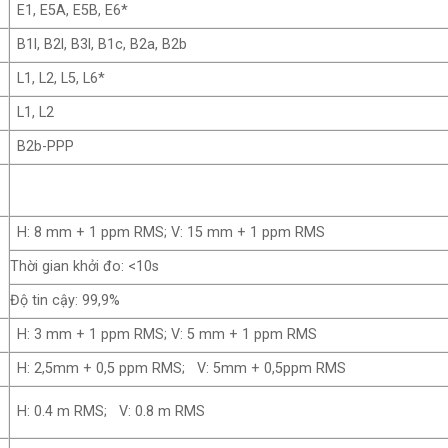
E1, E5A, E5B, E6*
B1l, B2l, B3l, B1c, B2a, B2b
L1, L2, L5, L6*
L1, L2
B2b-PPP
H: 8 mm + 1 ppm RMS; V: 15 mm + 1 ppm RMS
Thời gian khởi đo: <10s
Độ tin cậy: 99,9%
H: 3 mm + 1 ppm RMS; V: 5 mm + 1 ppm RMS
H: 2,5mm + 0,5 ppm RMS; V: 5mm + 0,5ppm RMS
H: 0.4 m RMS; V: 0.8 m RMS