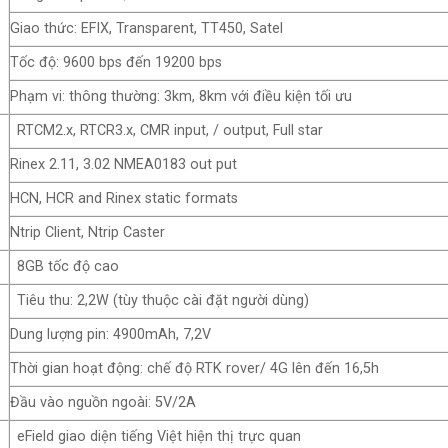
Giao thức: EFIX, Transparent, TT450, Satel
Tốc độ: 9600 bps đến 19200 bps
Phạm vi: thông thường: 3km, 8km với điều kiện tối ưu
RTCM2.x, RTCR3.x, CMR input, / output, Full star
Rinex 2.11, 3.02 NMEA0183 out put
HCN, HCR and Rinex static formats
Ntrip Client, Ntrip Caster
8GB tốc độ cao
Tiêu thu: 2,2W (tùy thuộc cài đặt người dùng)
Dung lượng pin: 4900mAh, 7,2V
Thời gian hoạt động: chế độ RTK rover/ 4G lên đến 16,5h
Đầu vào nguồn ngoài: 5V/2A
eField giao diện tiếng Việt hiện thị trực quan