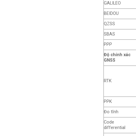
GALILEO
BEIDOU
QZSS
SBAS
PPP
Độ chính xác
GNSS
RTK
PPK
Đo tĩnh
Code
differential