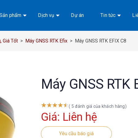
Sản phẩm
Dịch vụ
Dự án
Tin tức
Li
 Giá Tốt
>
Máy GNSS RTK Efix
>
Máy GNSS RTK EFIX C8
Máy GNSS RTK E
( 5 đánh giá của khách hàng)
Giá: Liên hệ
Yêu cầu báo giá