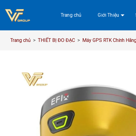
Chuyển
đến
Trang chủ
Giới Thiệu
nội
dung
Trang chủ
>
THIẾT BỊ ĐO ĐẠC
>
Máy GPS RTK Chính Hãng,