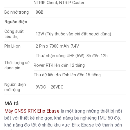
NTRIP Client, NTRIP Caster
Bộ nhớ trong
8GB
Nguồn điện
Công suất
12W (Tùy thuộc vào cài đặt người dùng)
tiêu thụ
Pin Li-on
2 Pin x 7000 mAh, 7.4V
Thu/ nhận sóng UHF (5W): 8h đến 12h
Thời lượng sử
Rover RTK lên đến 12 tiếng
dụng pin
Thu dữ liệu đo tĩnh lên đến 15 tiếng
Nguồn điện
9VDC – 28VDC
mở rộng
Mô tả
Máy GNSS RTK Efix Ebase
là một trong những thiết bị nổi
bật với thiết kế nhỏ gọn, khả năng bù nghiêng IMU 60 độ,
khả năng đo tốt ở nhiều khu vực. Efix Ebase trở thành sản