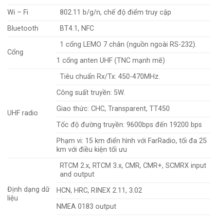
Wi – Fi
802.11 b/g/n, chế độ điểm truy cập
Bluetooth
BT4.1, NFC
1 cổng LEMO 7 chân (nguồn ngoài RS-232).
Cổng
1 cổng anten UHF (TNC mạnh mẽ)
Tiêu chuẩn Rx/Tx: 450-470MHz.
Công suất truyền: 5W.
Giao thức: CHC, Transparent, TT450
UHF radio
Tốc độ đường truyền: 9600bps đến 19200 bps
Phạm vi: 15 km điển hình với FarRadio, tối đa 25
km với điều kiện tối ưu
RTCM 2.x, RTCM 3.x, CMR, CMR+, SCMRX input
and output
Định dạng dữ
HCN, HRC, RINEX 2.11, 3.02
liệu
NMEA 0183 output