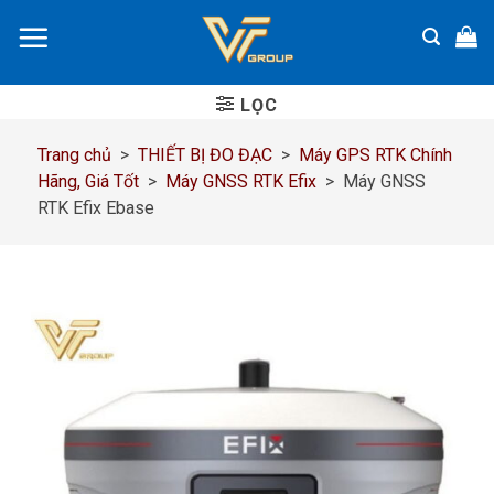
Chuyển
đến
nội
dung
LỌC
Trang chủ
>
THIẾT BỊ ĐO ĐẠC
>
Máy GPS RTK Chính
Hãng, Giá Tốt
>
Máy GNSS RTK Efix
>
Máy GNSS
RTK Efix Ebase