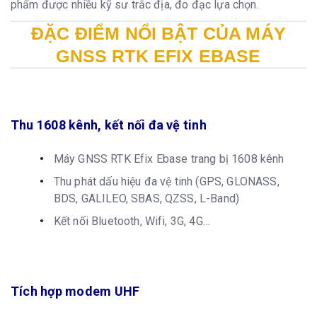
phẩm được nhiều kỹ sư trắc địa, đo đạc lựa chọn.
ĐẶC ĐIỂM NỔI BẬT CỦA MÁY
GNSS RTK EFIX EBASE
Thu 1608 kênh, kết nối đa vệ tinh
Máy GNSS RTK Efix Ebase trang bị 1608 kênh
Thu phát dấu hiệu đa vệ tinh (GPS, GLONASS,
BDS, GALILEO, SBAS, QZSS, L-Band)
Kết nối Bluetooth, Wifi, 3G, 4G…
Tích hợp modem UHF