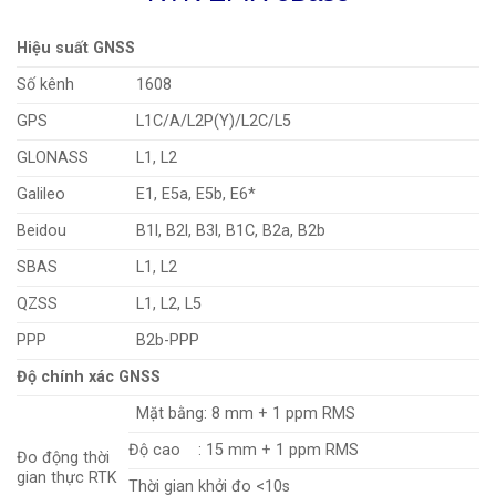
Hiệu suất GNSS
Số kênh
1608
GPS
L1C/A/L2P(Y)/L2C/L5
GLONASS
L1, L2
Galileo
E1, E5a, E5b, E6*
Beidou
B1l, B2l, B3l, B1C, B2a, B2b
SBAS
L1, L2
QZSS
L1, L2, L5
PPP
B2b-PPP
Độ chính xác GNSS
Mặt bằng: 8 mm + 1 ppm RMS
Độ cao : 15 mm + 1 ppm RMS
Đo động thời
gian thực RTK
Thời gian khởi đo <10s