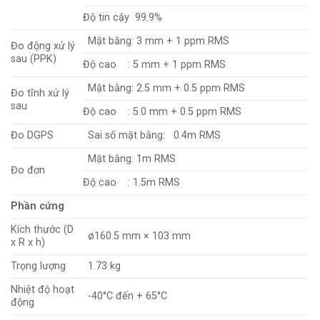
Độ tin cậy 99.9%
Mặt bằng: 3 mm + 1 ppm RMS
Đo động xử lý
sau (PPK)
Độ cao : 5 mm + 1 ppm RMS
Mặt bằng: 2.5 mm + 0.5 ppm RMS
Đo tĩnh xử lý
sau
Độ cao : 5.0 mm + 0.5 ppm RMS
Đo DGPS
Sai số mặt bằng: 0.4m RMS
Mặt bằng: 1m RMS
Đo đơn
Độ cao : 1.5m RMS
Phần cứng
Kích thước (D
ø160.5 mm × 103 mm
x R x h)
Trọng lượng
1.73 kg
Nhiệt độ hoạt
-40°C đến + 65°C
động