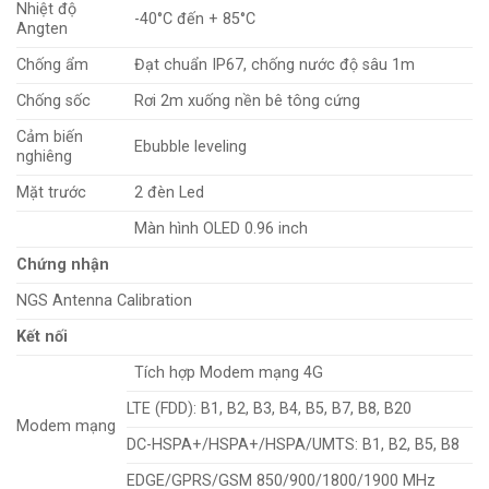
Nhiệt độ
-40°C đến + 85°C
Angten
Chống ẩm
Đạt chuẩn IP67, chống nước độ sâu 1m
Chống sốc
Rơi 2m xuống nền bê tông cứng
Cảm biến
Ebubble leveling
nghiêng
Mặt trước
2 đèn Led
Màn hình OLED 0.96 inch
Chứng nhận
NGS Antenna Calibration
Kết nối
Tích hợp Modem mạng 4G
LTE (FDD): B1, B2, B3, B4, B5, B7, B8, B20
Modem mạng
DC-HSPA+/HSPA+/HSPA/UMTS: B1, B2, B5, B8
EDGE/GPRS/GSM 850/900/1800/1900 MHz