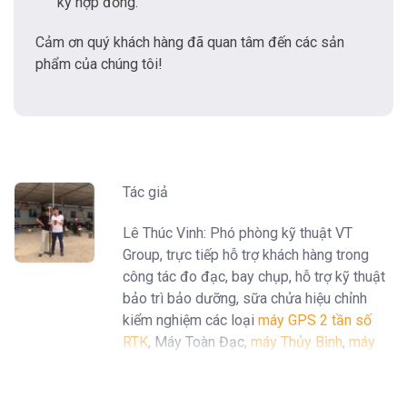
ký hợp đồng.
Cảm ơn quý khách hàng đã quan tâm đến các sản
phẩm của chúng tôi!
Tác giả
Lê Thúc Vinh: Phó phòng kỹ thuật VT
Group, trực tiếp hỗ trợ khách hàng trong
công tác đo đạc, bay chụp, hỗ trợ kỹ thuật
bảo trì bảo dưỡng, sữa chửa hiệu chỉnh
kiểm nghiệm các loại
máy GPS 2 tần số
RTK
, Máy Toàn Đạc,
máy Thủy Bình
,
máy
định vị GPS cầm tay Garmin
...