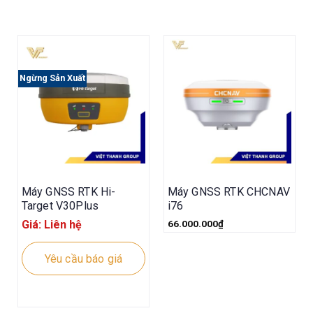
Ngừng Sản Xuất
Máy GNSS RTK Hi-
Máy GNSS RTK CHCNAV
Target V30Plus
i76
Giá: Liên hệ
66.000.000
₫
Yêu cầu báo giá