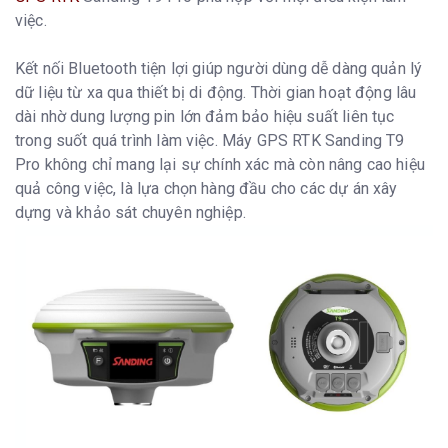
Kích thước:
5.5 inch
việc.
Độ phân giải:
1280 x 720 pixels
Kết nối Bluetooth tiện lợi giúp người dùng dễ dàng quản lý
Các thông số khác:
dữ liệu từ xa qua thiết bị di động. Thời gian hoạt động lâu
Khả năng chống
IP67
dài nhờ dung lượng pin lớn đảm bảo hiệu suất liên tục
bụi/nước:
trong suốt quá trình làm việc. Máy GPS RTK Sanding T9
Kích thước:
12-16 giờ (tùy thuộc vào chế độ hoạt
Pro không chỉ mang lại sự chính xác mà còn nâng cao hiệu
động).
quả công việc, là lựa chọn hàng đầu cho các dự án xây
Trọng lượng:
1.2 kg
dựng và khảo sát chuyên nghiệp.