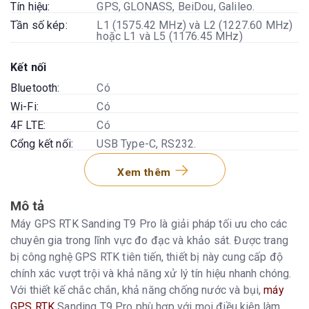
Tín hiệu:
GPS, GLONASS, BeiDou, Galileo.
Tần số kép:
L1 (1575.42 MHz) và L2 (1227.60 MHz)
hoặc L1 và L5 (1176.45 MHz)
Kết nối
Bluetooth:
Có
Wi-Fi:
Có
4F LTE:
Có
Cổng kết nối:
USB Type-C, RS232.
Xem thêm
Pin
Dung lượng:
10,000 mAh
Mô tả
Thời gian sử
12-16 giờ (tùy thuộc vào chế độ hoạt
Máy GPS RTK Sanding T9 Pro là giải pháp tối ưu cho các
dụng:
động)
chuyên gia trong lĩnh vực đo đạc và khảo sát. Được trang
Thời gian sạc:
Khoảng 2 - 3 giờ
bị công nghệ
GPS RTK
tiên tiến, thiết bị này cung cấp độ
chính xác vượt trội và khả năng xử lý tín hiệu nhanh chóng.
Màn hình:
Với thiết kế chắc chắn, khả năng chống nước và bụi,
máy
Loại:
Màn hình cảm ứng LCD
GPS RTK
Sanding T9 Pro phù hợp với mọi điều kiện làm