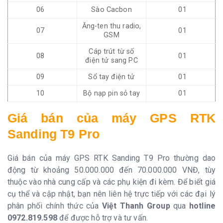
06
Sào Cacbon
01
Ăng-ten thu radio,
07
01
GSM
Cáp trút từ số
08
01
điện tử sang PC
09
Sổ tay điện tử
01
10
Bộ nạp pin sỏ tay
01
Giá bán của
máy GPS RTK
Sanding T9 Pro
Giá bán của máy GPS RTK Sanding T9 Pro thường dao
động từ khoảng 50.000.000 đến 70.000.000 VNĐ, tùy
thuộc vào nhà cung cấp và các phụ kiện đi kèm. Để biết giá
cụ thể và cập nhật, bạn nên liên hệ trực tiếp với các đại lý
phân phối chính thức của
Việt Thanh Group
qua
hotline
0972.819.598
để được hỗ trợ và tư vấn.