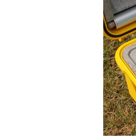
I/O
Antenna Port
UHF Radio
Protocol
WiFi
Bluetooth
NFC
Giao diện
Nút bấm
LED