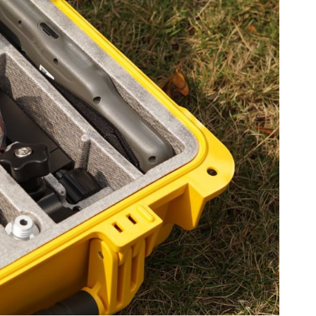
st Charge+Ethernet)
t-plug TNC
 410-470MHz
mTalk, Satel, etc
02.11 a/b/g/n/ac Hotspot/Data Link
2.1 + EDR and 4.0
Satellite, Bluetooth, Power