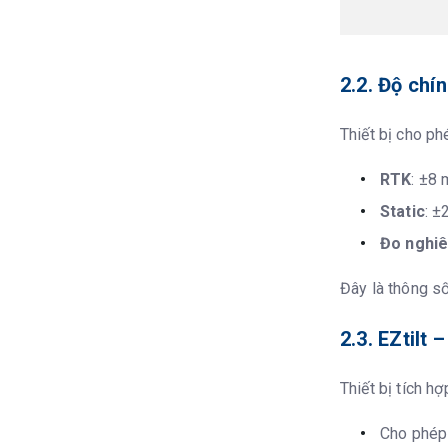
Nguồn
Pin
2.2. Độ chí
Thời gian
Thiết bị cho p
Thông số vật 
RTK
: ±8
Kích thước
Static
: ±
Trọng lượng
Đo nghi
Nhiệt độ làm v
Đây là thông số
Nhiệt độ bảo q
2.3. EZtilt
Chứng nhận
Thiết bị tích h
Cho phép 