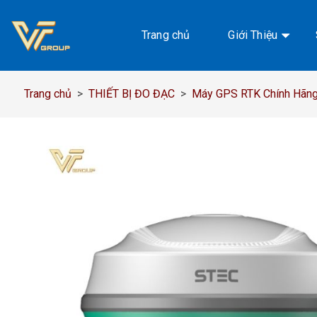
Chuyển
đến
Trang chủ
Giới Thiệu
nội
dung
Trang chủ
>
THIẾT BỊ ĐO ĐẠC
>
Máy GPS RTK Chính Hãng,