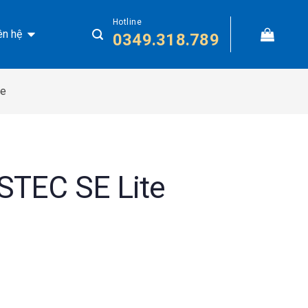
Hotline
ên hệ
0349.318.789
te
 STEC SE Lite