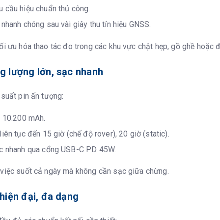
 cầu hiệu chuẩn thủ công.
 nhanh chóng sau vài giây thu tín hiệu GNSS.
ối ưu hóa thao tác đo trong các khu vực chật hẹp, gồ ghề hoặc đị
ng lượng lớn, sạc nhanh
 suất pin ấn tượng:
n 10.200 mAh.
iên tục đến 15 giờ (chế độ rover), 20 giờ (static).
ạc nhanh qua cổng USB-C PD 45W.
 việc suốt cả ngày mà không cần sạc giữa chừng.
 hiện đại, đa dạng