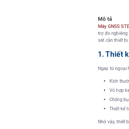
QZSS
SBAS
Mô tả
Máy GNSS STEC
IRNSS
trợ đo nghiêng 
sát cần thiết b
L-band
1. Thiết
Tần suất
Ngay từ ngoại h
Độ chính xác
Code Different
Kích thư
Vỏ hợp ki
Tĩnh
Chống bụi
RTK
Thiết kế 
Net-RTK
Nhờ vậy, thiết 