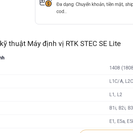
Đa dạng: Chuyển khoản, tiền mặt, shi
cod...
kỹ thuật Máy định vị RTK STEC SE Lite
inh
1408 (1808
L1C/A, L2C
L1, L2
B1i, B2i, B
E1, E5a, E5