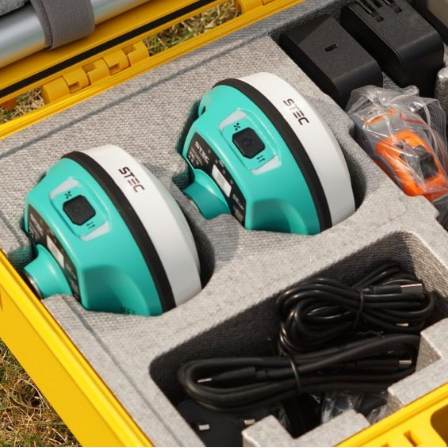
Type-C (Fa
Upward fas
2W Tx/Rx,
S-LINK, Tri
2.4G/5G, 8
Bluetooth 
Available
1
Data Link, 