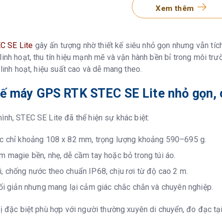
L1, L2, L5,
Xem thêm
L1, L5
 SE Lite
gây ấn tượng nhờ thiết kế siêu nhỏ gọn nhưng vẫn tíc
L5
linh hoạt, thu tín hiệu mạnh mẽ và vận hành bền bỉ trong môi tr
ị linh hoạt, hiệu suất cao và dễ mang theo.
B2b-PPP, 
 kế máy GPS RTK STEC SE Lite nhỏ gọn,
1-20Hz
ình, STEC SE Lite đã thể hiện sự khác biệt:
ial
H: 0.40m (
ớc chỉ khoảng 108 x 82 mm, trọng lượng khoảng 590–695 g.
m magie bền, nhẹ, dễ cầm tay hoặc bỏ trong túi áo.
H: 2.5mm±
, chống nước theo chuẩn IP68, chịu rơi từ độ cao 2 m.
H: 8mm±1p
tối giản nhưng mang lại cảm giác chắc chắn và chuyên nghiệp.
H: 8mm±0.
bị đặc biệt phù hợp với người thường xuyên di chuyển, đo đạc tại