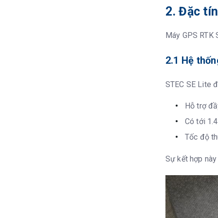
2. Đặc tí
Bù nghiêng I
Góc nghiêng
Máy GPS RTK ST
Độ chính xác
2.1 Hệ thố
Bộ nhớ
STEC SE Lite đ
Loại
Hỗ trợ đ
Truyền dữ liệu
Có tới 1.
Tốc độ th
Định dạng
Sự kết hợp này 
GPS output
Kết nối