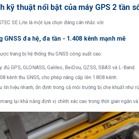
nh kỹ thuật nổi bật của máy GPS 2 tần 
MU
120º
EC SE Lite là một lựa chọn đáng cân nhắc với:
2cm trong 
ng GNSS đa hệ, đa tần - 1.408 kênh mạnh mẽ
ược trang bị hệ thống thu GNSS công suất cao:
SSD 8GB
ầy đủ GPS, GLONASS, Galileo, BeiDou, QZSS, SBAS và L-Band.
Type-C US
408 kênh thu GNSS, cho phép nâng cấp lên 1.808 kênh.
u tín hiệu nhanh, ổn định trong cả môi trường bị che khuất như rừ
RTCM 2.1, 
PJK plane 
mang lại khả năng định vị chính xác cao trong thời gian ngắn và
VRS, FKP,