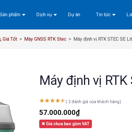
Sản phẩm
Dịch vụ
Dự án
Tin tức
Li
 Giá Tốt
>
Máy GNSS RTK Stec
>
Máy định vị RTK STEC SE Li
Máy định vị RTK
( 2 đánh giá của khách hàng)
57.000.000
₫
✖ Giá chưa bao gồm VAT