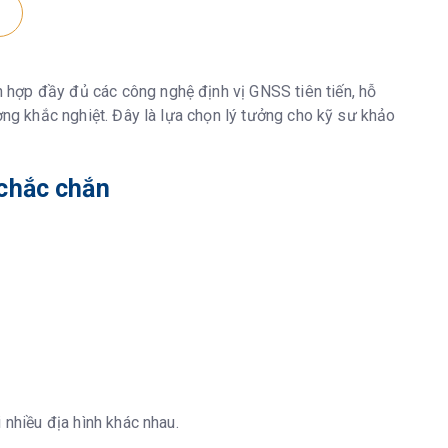
 L6
h hợp đầy đủ các công nghệ định vị GNSS tiên tiến, hỗ
ường khắc nghiệt. Đây là lựa chọn lý tưởng cho kỹ sư khảo
E6-HAS
 chắc chắn
RMS); V: 0.80m (RMS
0.5ppm (RMS); V: 5mm±0.5ppm (RMS)
pm (RMS); V: 15mm±1ppm (RMS)
5ppm (RMS); V: 15mm±0.5ppm (RMS)
 nhiều địa hình khác nhau.