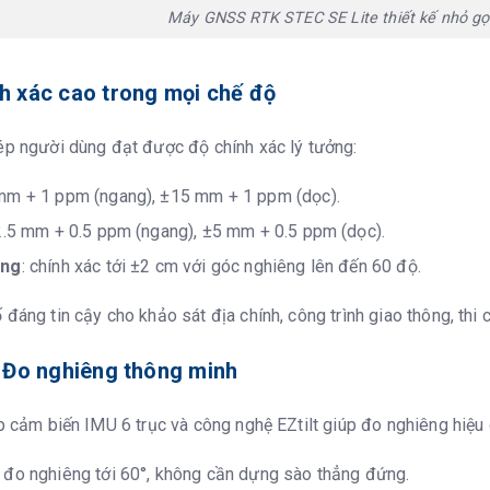
Máy GNSS RTK STEC SE Lite thiết kế nhỏ gọn
Internal Li
nh xác cao trong mọi chế độ
Static mod
hép người dùng đạt được độ chính xác lý tưởng:
lý
 mm + 1 ppm (ngang), ±15 mm + 1 ppm (dọc).
82mm(H), 
2.5 mm + 0.5 ppm (ngang), ±5 mm + 0.5 ppm (dọc).
590g
êng
: chính xác tới ±2 cm với góc nghiêng lên đến 60 độ.
iệc
-40°C to 6
 đáng tin cậy cho khảo sát địa chính, công trình giao thông, thi 
uản
-40°C to 8
 – Đo nghiêng thông minh
IP68 water
ợp cảm biến IMU 6 trục và công nghệ EZtilt giúp đo nghiêng hiệu
10ms sawt
đo nghiêng tới 60°, không cần dựng sào thẳng đứng.