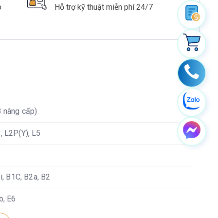
p
Hỗ trợ kỹ thuật miễn phí 24/7
 nâng cấp)
, L2P(Y), L5
3i, B1C, B2a, B2
b, E6