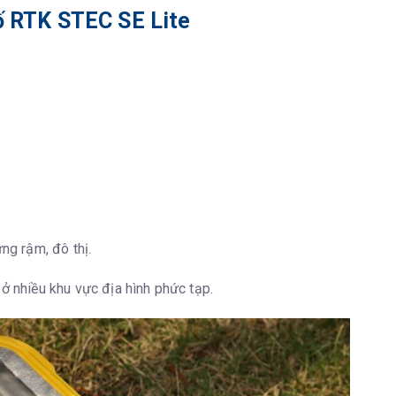
số RTK STEC SE Lite
phạm vi 60º
B Transfer; Supports FTP/HTTP download
ng rậm, đô thị.
RTCM 2.3, RTCM 3.0, RTCM 3.1, RTCM 3.2, NMEA 0183,
coord., binary code, Trimble GSOF
 ở nhiều khu vực địa hình phức tạp.
 MAC