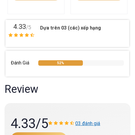
4.33
/5
Dựa trên 03 (các) xếp hạng
Đánh Giá
52%
Review
4.33
/5
03 đánh giá