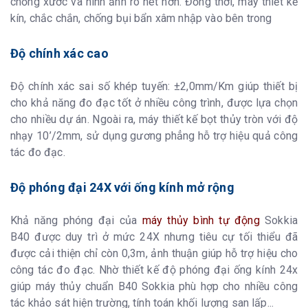
chống xước và hình ảnh rõ nét hơn. Đồng thời, máy thiết kế
kín, chắc chắn, chống bụi bẩn xâm nhập vào bên trong
Độ chính xác cao
Độ chính xác sai số khép tuyến: ±2,0mm/Km giúp thiết bị
cho khả năng đo đạc tốt ở nhiều công trình, được lựa chọn
cho nhiều dự án. Ngoài ra, máy thiết kế bọt thủy tròn với độ
nhạy 10’/2mm, sử dụng gương phẳng hỗ trợ hiệu quả công
tác đo đạc.
Độ phóng đại 24X với ống kính mở rộng
Khả năng phóng đại của
máy thủy bình tự động
Sokkia
B40 được duy trì ở mức 24X nhưng tiêu cự tối thiểu đã
được cải thiện chỉ còn 0,3m, ảnh thuận giúp hỗ trợ hiệu cho
công tác đo đạc. Nhờ thiết kế độ phóng đại ống kính 24x
giúp máy thủy chuẩn B40 Sokkia phù hợp cho nhiều công
tác khảo sát hiện trường, tính toán khối lượng san lấp...