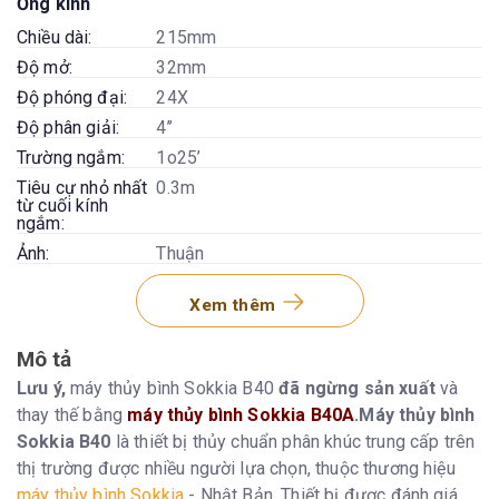
Ống kính
Chiều dài:
215mm
Độ mở:
32mm
Độ phóng đại:
24X
Độ phân giải:
4’’
Trường ngắm:
1o25’
Tiêu cự nhỏ nhất
0.3m
từ cuối kính
ngắm:
Ảnh:
Thuận
Độ chính xác
Xem thêm
Sai số khép
±2,0mm/mm
tuyến:
Mô tả
Lưu ý,
máy thủy bình Sokkia B40
đã ngừng sản xuất
và
Bù xiên
thay thế bằng
máy thủy bình Sokkia B40A
.
Máy thủy bình
Con lắc từ tính
Có
Sokkia B40
là thiết bị thủy chuẩn phân khúc trung cấp trên
Tự động bù trong
±15’
thị trường được nhiều người lựa chọn, thuộc thương hiệu
khoảng:
máy thủy bình Sokkia
- Nhật Bản. Thiết bị được đánh giá