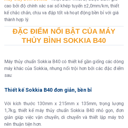
Độ chính xác:
±0.5’’
cao bởi độ chính xác sai số khép tuyến ±2,0mm/km, thiết
kế chắc chắn, chịu va đập tốt và hoạt động bền bỉ với giá
Bọt thủy tròn
thành hợp lý.
Độ nhạy:
10’/2mm
ĐẶC ĐIỂM NỔI BẬT CỦA MÁY
Sử dụng:
Gương phẳng
THỦY BÌNH SOKKIA B40
Bàn độ ngang
Đường kính:
103mm
Máy thủy chuẩn Sokkia B40 có thiết kế gần giống các dòng
Đơn vị:
1o
máy khác của Sokkia, nhưng nổi trội hơn bởi các đặc điểm
sau:
Hằng số đo khoảng cách
Hằng số nhân:
100
Thiết kế Sokkia B40 đơn giản, bền bỉ
Hằng số cộng:
0
Với kích thước 130mm x 215mm x 135mm, trọng lượng
Bảo vệ
1,7kg, thiết kế máy thủy chuẩn Sokkia B40 nhỏ gọn, đơn
Tiêu chuẩn chống
IPX6
giản giúp việc vận chuyển, di chuyển và thiết lập máy trở
nước:
nên thuận tiện hơn.