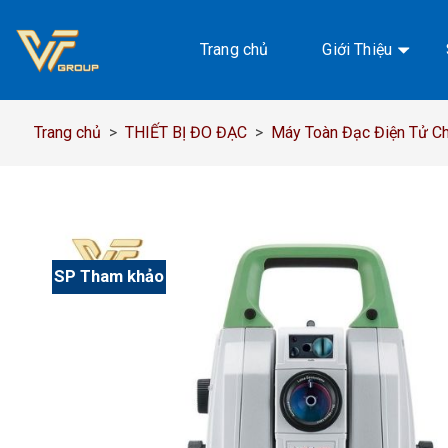
Chuyển
đến
Trang chủ
Giới Thiệu
nội
dung
Trang chủ
>
THIẾT BỊ ĐO ĐẠC
>
Máy Toàn Đạc Điện Tử Chí
SP Tham khảo