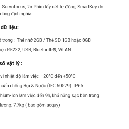
: Servofocus, 2x Phím lấy nét tự động, SmartKey do
dùng định nghĩa
dữ liệu:
ớ trong : Thẻ nhớ 2GB / Thẻ SD 1GB hoặc 8GB
diện RS232, USB, Bluetooth®, WLAN
ố vật lý :
i nhiệt độ làm việc: –20°C đến +50°C
chuẩn chống Bụi & Nước (IEC 60529) IP65
thium-Ion làm việc đến 9h, khả năng sạc bên trong
lượng: 7.7kg ( bao gồm acquy)