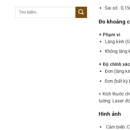
Sai số : 0,
Tìm
kiếm:
Đo khoảng 
+ Phạm vi
Lăng kính (
Không lăng k
+ Độ chính xác
Đơn (lăng kí
Đơn (bất kỳ 
+ Kích thước 
lường: Laser đỏ
Hình ảnh
Cảm biến: 