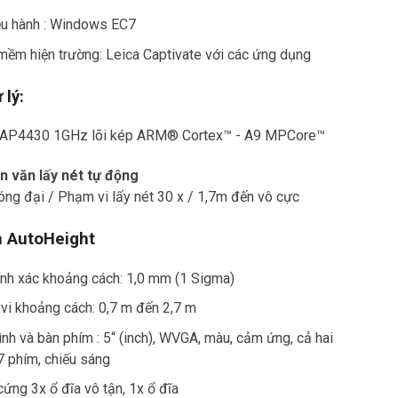
ều hành : Windows EC7
ềm hiện trường: Leica Captivate với các ứng dụng
 lý:
AP4430 1GHz lõi kép ARM® Cortex™ - A9 MPCore™
ên văn lấy nét tự động
ng đại / Phạm vi lấy nét 30 x / 1,7m đến vô cực
 AutoHeight
nh xác khoảng cách: 1,0 mm (1 Sigma)
i khoảng cách: 0,7 m đến 2,7 m
nh và bàn phím : 5“ (inch), WVGA, màu, cảm ứng, cả hai
 phím, chiếu sáng
ứng 3x ổ đĩa vô tận, 1x ổ đĩa