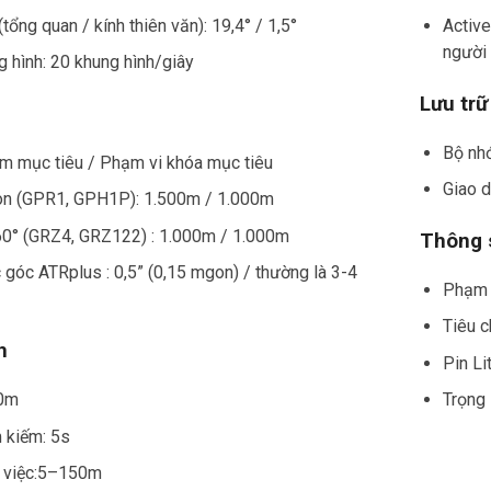
tổng quan / kính thiên văn): 19,4° / 1,5°
Active
người 
 hình: 20 khung hình/giây
Lưu trữ 
Bộ nh
m mục tiêu / Phạm vi khóa mục tiêu
Giao 
ròn (GPR1, GPH1P): 1.500m / 1.000m
60° (GRZ4, GRZ122) : 1.000m / 1.000m
Thông s
 góc ATRplus : 0,5” (0,15 mgon) / thường là 3-4
Phạm v
Tiêu 
h
Pin Li
00m
Trọng 
m kiếm: 5s
 việc:5–150m