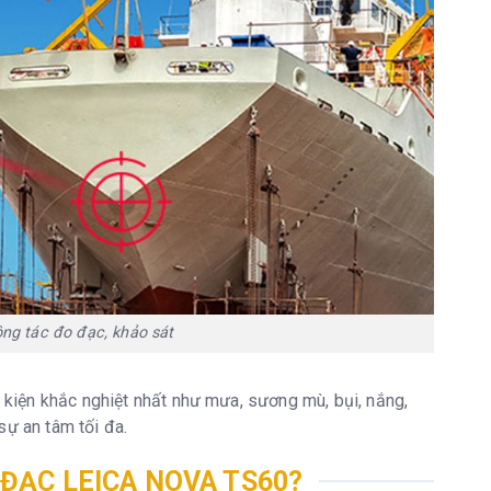
ng tác đo đạc, khảo sát
kiện khắc nghiệt nhất như mưa, sương mù, bụi, nắng,
sự an tâm tối đa.
ĐẠC LEICA NOVA TS60?