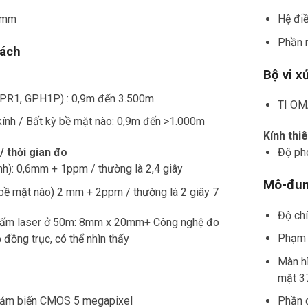
15mm
Hệ đi
Phần m
cách
Bộ vi xử
GPR1, GPH1P) : 0,9m đến 3.500m
TI OM
ính / Bất kỳ bề mặt nào: 0,9m đến >1.000m
Kính thi
/ thời gian đo
Độ phó
nh): 0,6mm + 1ppm / thường là 2,4 giây
Mô-đun
bề mặt nào) 2 mm + 2ppm / thường là 2 giây 7
Độ chí
chấm laser ở 50m: 8mm x 20mm
+ Công nghệ đo
Phạm v
 đồng trục, có thể nhìn thấy
Màn hì
mặt 37
Cảm biến CMOS 5 megapixel
Phần c