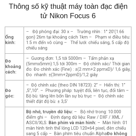
Thông số kỹ thuật máy toàn đạc điện
tử Nikon Focus 6
– Độ phóng đại: 30 x – Trường nhìn : 1° 20’(1.66
Ống
gon) 26m tại khoảng cách 1km – Phạm vi điều tiêu:
kính:
1.5 m đến vô cùng – Thể lưới: chiếu sáng, 5 cấp độ
chiếu sáng
– Gương đơn: 1,5 tới 5000m – Tấm phản xạ
Đo
(5mmx5mm):1,5 tới 300m – Độ chính xác/ Thời gian
khoảng
đo: Đo chính xác (Fine) : ±(2 mm+2 ppmxD)/ 1,6 giây,
cách:
Đo nhanh: ±(3mm+2ppmD)/1,2 giây.
– Độ chính xác (theo DIN 18723): 2” – Hiển thị: 1”
Đo
,5’’,10’’. – Phương pháp: tuyệt đối, liên tục, đối tâm –
góc:
Bộ bù: tăng lên bốn lần sự bù trục – Độ chính xác
thiết đặt độ bù: ± 3,5′
Bộ nhớ, truyền dữ liệu:
– Bộ nhớ trong: 10.000
điểm ghi – Định dạng dữ liệu: Raw / DXF / XML /
ASCII/XLS.
Bàn phím và màn hình:
– Màn hình: 01
màn hình tinh thể lỏng LCD 120×64 pixel, đèn chiếu
sang 5 cấp – Bàn phím tiêu chuẩn Alpha
Đo không