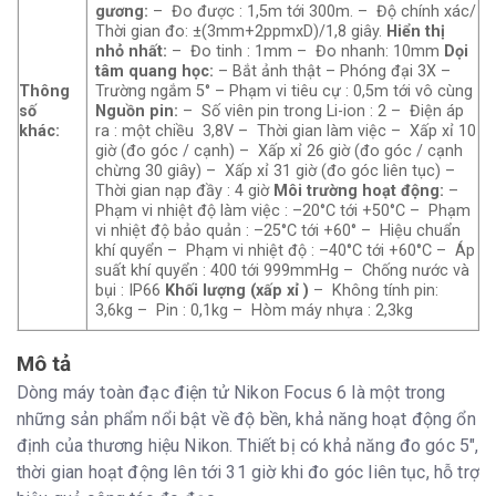
gương:
– Đo được : 1,5m tới 300m. – Độ chính xác/
Thời gian đo: ±(3mm+2ppmxD)/1,8 giây.
Hiển thị
nhỏ nhất:
– Đo tinh : 1mm – Đo nhanh: 10mm
Dọi
tâm quang học:
– Bắt ảnh thật – Phóng đại 3X –
Thông
Trường ngắm 5° – Phạm vi tiêu cự : 0,5m tới vô cùng
số
Nguồn pin:
– Số viên pin trong Li-ion : 2 – Điện áp
khác:
ra : một chiều 3,8V – Thời gian làm việc – Xấp xỉ 10
giờ (đo góc / cạnh) – Xấp xỉ 26 giờ (đo góc / cạnh
chừng 30 giây) – Xấp xỉ 31 giờ (đo góc liên tục) –
Thời gian nạp đầy : 4 giờ
Môi trường hoạt động:
–
Phạm vi nhiệt độ làm việc : –20°C tới +50°C – Phạm
vi nhiệt độ bảo quản : –25°C tới +60° – Hiệu chuẩn
khí quyển – Phạm vi nhiệt độ : –40°C tới +60°C – Áp
suất khí quyển : 400 tới 999mmHg – Chống nước và
bụi : IP66
Khối lượng (xấp xỉ )
– Không tính pin:
3,6kg – Pin : 0,1kg – Hòm máy nhựa : 2,3kg
Mô tả
Dòng máy toàn đạc điện tử Nikon Focus 6 là một trong
những sản phẩm nổi bật về độ bền, khả năng hoạt động ổn
định của thương hiệu Nikon. Thiết bị có khả năng đo góc 5",
thời gian hoạt động lên tới 31 giờ khi đo góc liên tục, hỗ trợ