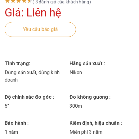
( 3 đánh giá của khách hàng)
Giá: Liên hệ
Yêu cầu báo giá
Tình trạng:
Hãng sản xuất :
Dừng sản xuất, dừng kinh
Nikon
doanh
Độ chính xác đo góc :
Đo không gương :
5″
300m
Bảo hành :
Kiểm định, hiệu chuẩn :
1 năm
Miễn phí 3 năm