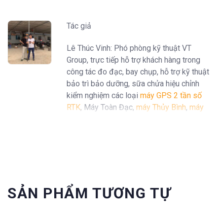
Tác giả
Lê Thúc Vinh: Phó phòng kỹ thuật VT
Group, trực tiếp hỗ trợ khách hàng trong
công tác đo đạc, bay chụp, hỗ trợ kỹ thuật
bảo trì bảo dưỡng, sữa chửa hiệu chỉnh
kiểm nghiệm các loại
máy GPS 2 tần số
RTK
, Máy Toàn Đạc,
máy Thủy Bình
,
máy
định vị GPS cầm tay Garmin
...
SẢN PHẨM TƯƠNG TỰ