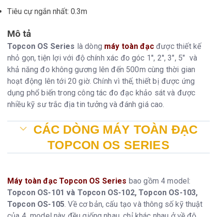
Tiêu cự ngắn nhất: 0.3m
Mô tả
Topcon OS Series
là dòng
máy toàn đạc
được thiết kế
nhỏ gọn, tiện lợi với độ chính xác đo góc 1'', 2'', 3", 5" và
khả năng đo không gương lên đến 500m cùng thời gian
hoạt động lên tới 20 giờ. Chính vì thế, thiết bị được ứng
dụng phổ biến trong công tác đo đạc khảo sát và được
nhiều kỹ sư trắc địa tin tưởng và đánh giá cao.
CÁC DÒNG MÁY TOÀN ĐẠC
TOPCON OS SERIES
Máy toàn đạc Topcon OS Series
bao gồm 4 model:
Topcon OS-101 và Topcon OS-102, Topcon OS-103,
Topcon OS-105
. Về cơ bản, cấu tạo và thông số kỹ thuật
của 4 model này đều giống nhau, chỉ khác nhau ở về độ