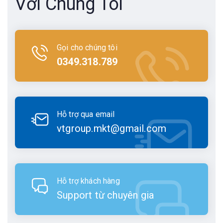
Với Chúng Tôi
Gọi cho chúng tôi
0349.318.789
Hỗ trợ qua email
vtgroup.mkt@gmail.com
Hỗ trợ khách hàng
Support từ chuyên gia