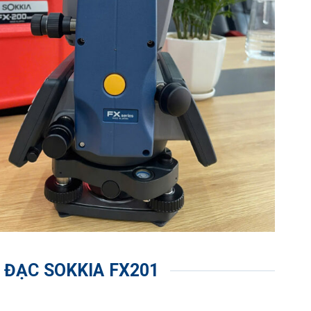
x D) mm (2 + 2ppm x D) mm (1.5 + 2ppm x D) mm
h xác 0,9 giây (1,5 giây đầu), Chế độ đo Nhanh: 0,6 giây
ầu), Chế độ đo đuổi: 0,4 giây (1,3 giây đầu)
Embedded Compact7
CD màu TFT QVGA truyền qua 3,5 inch với đèn nền
nh cảm ứng, Điều khiển độ sáng tự động / 29 phím có
ặt (Mặt 2 chỉ là màn hình cảm ứng)
 ĐẠC SOKKIA FX201
i