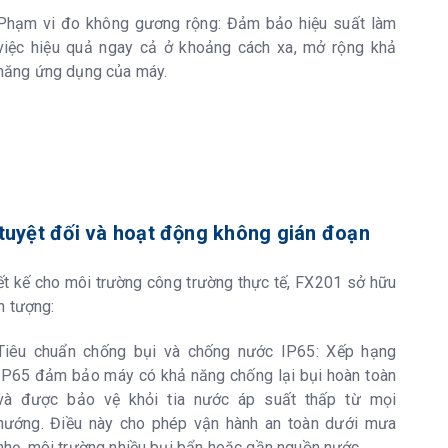
635nm±10nm), Độ chính xác chùm tia: <=1.0mm@1.3m,
Phạm vi đo không gương rộng: Đảm bảo hiệu suất làm
s 2
việc hiệu quả ngay cả ở khoảng cách xa, mở rộng khả
năng ứng dụng của máy.
 rời
60529:2001)
°C (-4 đến 140°F)
từ bề mặt lắp đế máy236mm +5/-3mm từ đế máy
 tuyệt đối và hoạt động không gián đoạn
lb.)
ết kế cho môi trường công trường thực tế, FX201 sở hữu
n tượng:
Tiêu chuẩn chống bụi và chống nước IP65: Xếp hạng
ion
IP65 đảm bảo máy có khả năng chống lại bụi hoàn toàn
và được bảo vệ khỏi tia nước áp suất thấp từ mọi
giờ (đo khoảng cách 30 giây một lần)
hướng. Điều này cho phép vận hành an toàn dưới mưa
nhẹ, môi trường nhiều bụi bẩn hoặc gần nguồn nước.