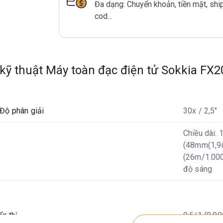
Đa dạng: Chuyển khoản, tiền mặt, shi
cod...
kỹ thuật Máy toàn đạc điện tử Sokkia FX2
Độ phân giải
30x / 2,5"
Chiều dài: 
(48mm(1,9in
(26m/1.000m
độ sáng
ển thị
0,5/1 (0,00