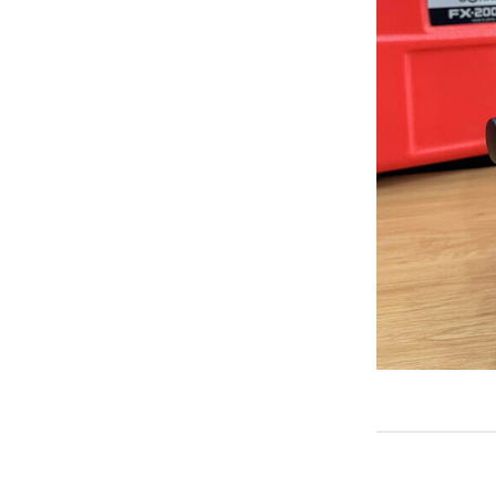
Độ chính xác*
phản xạ Gương
Thời gian đo
Quản lý hệ điề
Hệ điều hành
Màn hình/bàn 
Vị trí bảng điề
Phím kích hoạt