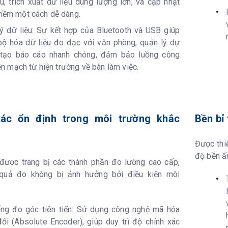
u, trích xuất dữ liệu dung lượng lớn, và cập nhật
Laser đỏ (
mềm một cách dễ dàng.
Laser Clas
ý dữ liệu: Sự kết hợp của Bluetooth và USB giúp
ộ hóa dữ liệu đo đạc với văn phòng, quản lý dự
Có thể tháo
 tạo báo cáo nhanh chóng, đảm bảo luồng công
/ Nhiệt độ hoạt động
IP65 (IEC 
iền mạch từ hiện trường về bàn làm việc.
động
-20 đến 60
 cụ
192,5 mm 
xác ổn định trong môi trường khắc
Bền bỉ
pin & tribrach
5,7kg (12,3 
Được thi
độ bền ấ
được trang bị các thành phần đo lường cao cấp,
năng lượng
quả đo không bị ảnh hưởng bởi điều kiện môi
Pin sạc Li-
 động (20 độ C)
Xấp xỉ. 20 
ng đo góc tiên tiến: Sử dụng công nghệ mã hóa
đối (Absolute Encoder), giúp duy trì độ chính xác