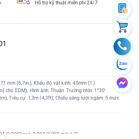
p
Hỗ trợ kỹ thuật miễn phí 24/7
01
171 mm (6,7in.), Khẩu độ vật kính: 45mm (1.)
) cho EDM), Hình ảnh: Thuận. Trường nhìn: 1°30'
), Tiêu cự: 1,3m (4,3ft), Chiếu sáng lưới ngắm: 5 mức
01/0,0002gon, 0,002/0,005 triệu) 2"