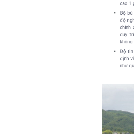
cao 1 
Bộ bù 
độ ngh
chính
duy tr
không 
Độ tin
định v
như qu