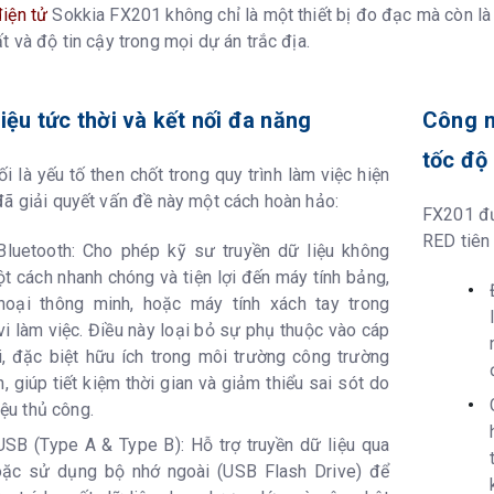
 Bộ nhớ trong Thiết bị bộ nhớ cắm
Bộ nhớ tro
iện tử
Sokkia FX201 không chỉ là một thiết bị đo đạc mà còn là 
flash USB
t và độ tin cậy trong mọi dự án trắc địa.
Cáp RS-232
liệu tức thời và kết nối đa năng
Công n
th (Tùy Chọn)
Bluetooth C
tốc độ
i là yếu tố then chốt trong quy trình làm việc hiện
đã giải quyết vấn đề này một cách hoàn hảo:
FX201 đư
g
Đèn LED xa
RED tiên 
luetooth: Cho phép kỹ sư truyền dữ liệu không
động: 1,3 
t cách nhanh chóng và tiện lợi đến máy tính bảng,
hoại thông minh, hoặc máy tính xách tay trong
Laser đỏ đ
i làm việc. Điều này loại bỏ sự phụ thuộc vào cáp
i, đặc biệt hữu ích trong môi trường công trường
/đồng hồ
Có
n, giúp tiết kiệm thời gian và giảm thiểu sai sót do
iệu thủ công.
tử Bọt thủy tròn
6'(vòng tr
SB (Type A & Type B): Hỗ trợ truyền dữ liệu qua
 học
Độ phóng đạ
oặc sử dụng bộ nhớ ngoài (USB Flash Drive) để