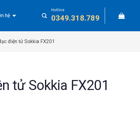
Hotline
ên hệ
0349.318.789
đạc điện tử Sokkia FX201
ện tử Sokkia FX201