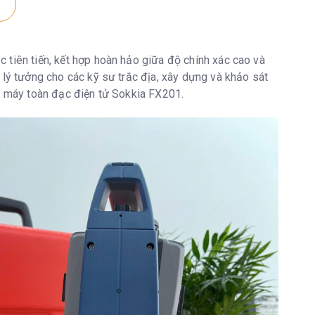
hiêng chất lỏng trục kép, phạm vi hoạt động: ±6'
 tiên tiến, kết hợp hoàn hảo giữa độ chính xác cao và
Có sẵn bù va chạm
 lý tưởng cho các kỹ sư trắc địa, xây dựng và khảo sát
về máy toàn đạc điện tử Sokkia FX201.
 thể lựa chọn)
g: Loại 3R Có gương/tấm: Loại 1
m (2.620ft.) / Trong điều kiện tốt*6 : 1.000m (3.280ft.)
1.3 ～ 500m、 RS50N-K: 1.3 ～ 300m 、 RS10N-K: 1.3
to 500m (1,640ft.) 1.3 to 5,000m (4.3 to 16,400ft.) /
conditions *6: 1.3 to 6,000m (19,680ft.)
01ft. / 1/16in.) / 0,001m (0,005ft. / 1/8in.) (có thể lựa
 (0,005ft. / 1/8in.) / 0,01m (0,1ft. / 1/2in.) (có thể lựa