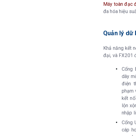
Lưu trữ dữ liệu
Máy toàn đạc đ
đa hóa hiệu suấ
Giao diện
Quản lý dữ 
Modem Bluetoo
Khả năng kết nố
Tổng quan
đại, và FX201 
Đèn dẫn hướn
Cổng B
dây mộ
điện t
Con trỏ laser
phạm v
kết nố
Chức năng lịch
lộn xộ
nhập l
Cân bằng Điện 
Cổng U
Dọi tâm quang
cáp h