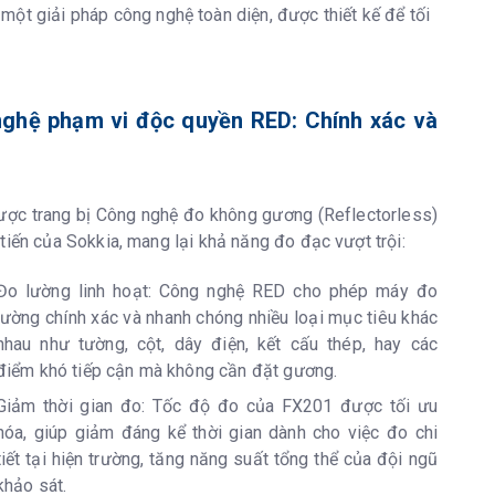
ng 1GB (bao gồm bộ nhớ cho file chương trình) Bộ nhớ
một giải pháp công nghệ toàn diện, được thiết kế để tối
C, USB2.0 (Loại A / mini B)
ghệ phạm vi độc quyền RED: Chính xác và
lass 1, Phạm vi hoạt động: lên tới 10m
ợc trang bị Công nghệ đo không gương (Reflectorless)
nh lục (524nm) và đèn LED đỏ (626nm) Phạm vi hoạt
tiến của Sokkia, mang lại khả năng đo đạc vượt trội:
đến 150m (4,3 đến 490ft.)*2
Đo lường linh hoạt: Công nghệ RED cho phép máy đo
ồng trục sử dụng chùm tia EDM
lường chính xác và nhanh chóng nhiều loại mục tiêu khác
nhau như tường, cột, dây điện, kết cấu thép, hay các
điểm khó tiếp cận mà không cần đặt gương.
Giảm thời gian đo: Tốc độ đo của FX201 được tối ưu
ong) 10' / 2mm
hóa, giúp giảm đáng kể thời gian dành cho việc đo chi
tiết tại hiện trường, tăng năng suất tổng thể của đội ngũ
i: 3x, Tiêu điểm tối thiểu: 0,3 m (11,8 inch) từ đế máy
khảo sát.