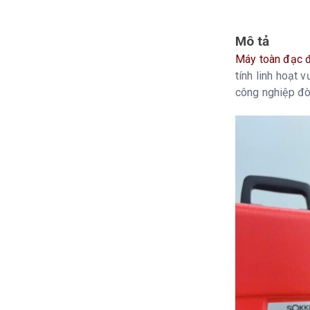
Độ chính xác
Mô tả
Cảm biến bù n
Máy toàn đạc đ
tính linh hoạt 
công nghiệp đòi
Bù chuẩn trực
Đo khoảng cá
Đầu ra laze
Phạm vi đo (tr
giấy/ tấm phả
Độ phân giải m