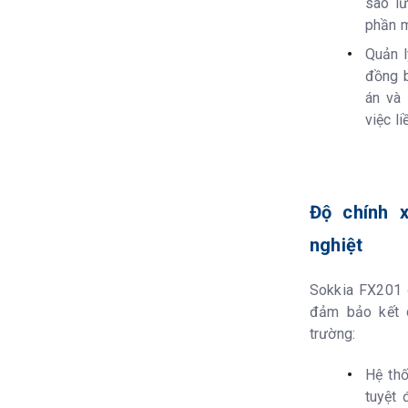
sao lư
Bộ dọi laser
phần 
Quản l
đồng b
Đế máy
án và
Chống bụi,nước
việc l
Nhiệt độ hoạt 
Chiều cao dụng
Độ chính 
Trọng lượng có 
nghiệt
Sokkia FX201 
Pin cung cấp 
đảm bảo kết 
Loại pin
trường:
Thời gian hoạt
Hệ thố
tuyệt 