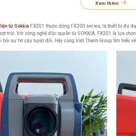
Xem thêm
1’’
ghiêng
Cảm biến ng
iện tử Sokkia
FX201 thuộc dòng FX200 series, là thiết bị đo đạc
(11imgon)/
vượt trội. Với công nghệ độc quyền từ SOKKIA, FX201 là lựa chọn
 hỏi sự tin cậy tuyệt đối. Hãy cùng Việt Thanh Group tìm hiểu 
Bật/Tắt (có
ch
Không gươn
ong điều kiện trung bình*²) Đo không gương* Gương
0,3 đến 800
n xạ Gương Mini Gương đơn
RS90N-K: 
～ 100m 1.3 
Under good 
àn hình Đo chính xác nhanh Theo dõi/ đo lường
0,0001m(0,0
chọn) 0,001m
chọn)