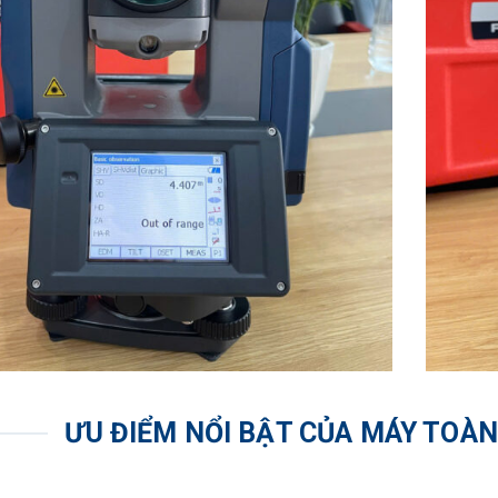
2 (ISO 17123-4:2001) Không gương Gương giấy/ tấm
(2 + 2ppm 
 đơn
Chế độ chín
(1,3 giây đ
u hành và giao diện dữ liệu
Windows 
phím
Màn hình L
LED,Màn hì
đèn nền
u khiển
Trên cả 2 m
ƯU ĐIỂM NỔI BẬT CỦA MÁY TOÀN
Có bên phả