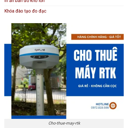
In ấn bản đồ khổ lớn
Khóa đào tạo đo đạc
Cho-thue-may-rtk