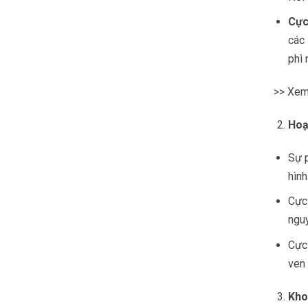
Cực
các 
phì 
>> Xe
Hoạ
Sự p
hình
Cực 
ngu
Cực
ven 
Kho