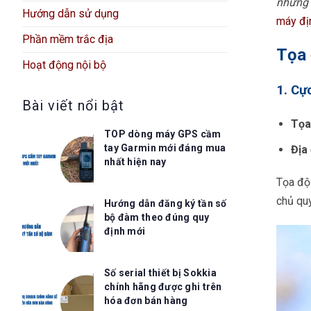
những 
Hướng dẫn sử dụng
máy đị
Phần mềm trắc địa
Tọa 
Hoạt động nội bộ
1. Cự
Bài viết nổi bật
Tọa
TOP dòng máy GPS cầm
tay Garmin mới đáng mua
Địa
nhất hiện nay
Tọa độ 
chủ qu
Hướng dẫn đăng ký tần số
bộ đàm theo đúng quy
định mới
Số serial thiết bị Sokkia
chính hãng được ghi trên
hóa đơn bán hàng