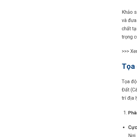
Khảo sá
và đưa 
chất t
trọng c
>>> Xe
Tọa 
Tọa độ
Đất (Cà
trí địa
Phân
Cực
Nơi 