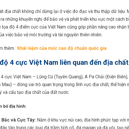
t địa chất không chỉ dừng lại ở việc đo đạc và thu thập dữ liệu. M
ra những khuyến nghị để bảo vệ và phát triển khu vực một cách b
ại tọa độ 4 điểm cực của Việt Nam cũng góp phần nâng cao nhận
ủa việc bảo vệ môi trường và tài nguyên thiên nhiên.
m thêm :
Khái niệm của mốc cao độ chuẩn quốc gia
độ 4 cực Việt Nam liên quan đến địa chất
 4 cực Việt Nam – Lũng Cú (Tuyên Quang), A Pa Chải (Điện Biên)
 Mau) – đóng vai trò quan trọng trong lĩnh vực địa chất, thể hiện m
 lý và cấu tạo địa chất của đất nước.
 bố địa hình:
 Bắc và Cực Tây:
Nằm ở khu vực núi cao, địa hình phức tạp với n
đây tập trung các loại đá trầm tích cổ, đá magan và đá vôi, tạo n