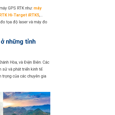
g máy GPS RTK như:
máy
RTK Hi-Target iRTK5
,…
 đo tọa độ laser và máy đo
 ở những tỉnh
hánh Hòa, và Điện Biên. Các
 sử và phát triển kinh tế.
n trọng của các chuyên gia