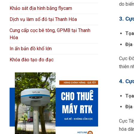
do biến
Khảo sát địa hình bằng flycam
3. Cự
Dịch vụ làm sổ đỏ tại Thanh Hóa
Cung cấp cọc bê tông, GPMB tại Thanh
Tọa
Hóa
Địa
In ấn bản đồ khổ lớn
Cực Đôn
Khóa đào tạo đo đạc
thiên n
4. Cự
Tọa
Địa
Cực Tây
hóa dâ