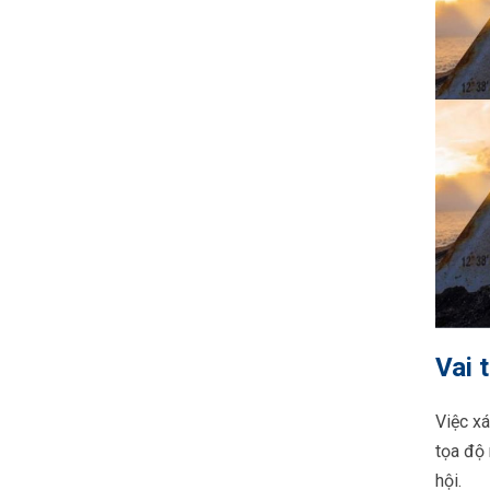
Vai 
Việc xá
tọa độ 
hội.