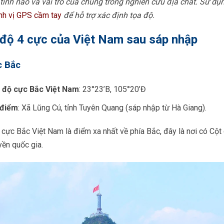
tỉnh nào và vai trò của chúng trong nghiên cứu địa chất. Sử d
nh vị GPS cầm tay
để hỗ trợ xác định tọa độ.
độ 4 cực của Việt Nam sau sáp nhập
c Bắc
 độ cực Bắc Việt Nam
: 23°23’B, 105°20’Đ
 điểm
: Xã Lũng Cú, tỉnh Tuyên Quang (sáp nhập từ Hà Giang).
cực Bắc Việt Nam là điểm xa nhất về phía Bắc, đây là nơi có Cột
yền quốc gia.