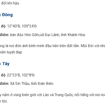
 đổi khí hậu.
c Đông
 độ
: 12°40’B, 109°24’Đ
 điểm
: bán đảo Hòn Gốm,xã Đại Lãnh, tỉnh Khánh Hòa.
g là nơi đón ánh bình minh đầu tiên trên đất liền. Mũi Đôi với n
hiên tuyệt đẹp.
c Tây
 độ
: 22°23’B, 102°8’Đ
 điểm
: Xã Sín Thầu, tỉnh Điện Biên.
 nằm ở vùng biên giới với Lào và Trung Quốc, nổi tiếng với núi n
n tộc.