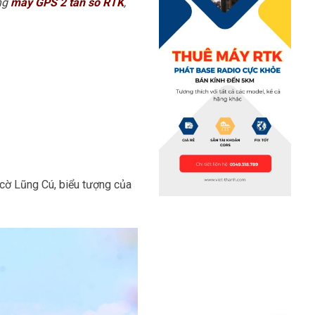
ụng
máy GPS 2 tần số RTK
,
 cờ Lũng Cú, biểu tượng của