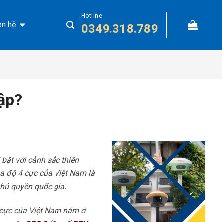
Hotline
ên hệ
0349.318.789
ập?
 bật với cảnh sắc thiên
ọa độ 4 cực của Việt Nam là
 chủ quyền quốc gia.
 cực của Việt Nam nằm ở