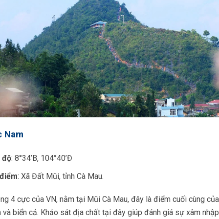
c Nam
 độ
: 8°34’B, 104°40’Đ
 điểm
: Xã Đất Mũi, tỉnh Cà Mau.
ng 4 cực của VN, nằm tại Mũi Cà Mau, đây là điểm cuối cùng của 
n và biển cả. Khảo sát địa chất tại đây giúp đánh giá sự xâm nhậ