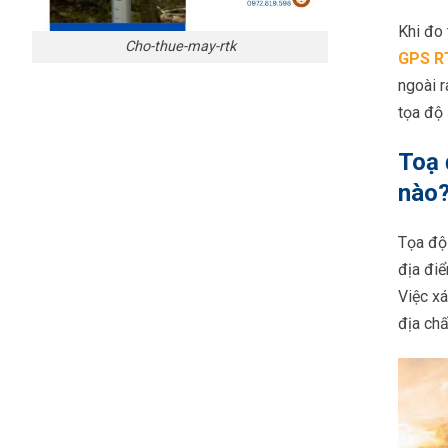
Khi đo
Cho-thue-may-rtk
GPS R
ngoài 
tọa độ 
Toạ 
nào
Tọa độ
địa điể
Việc xá
địa chấ