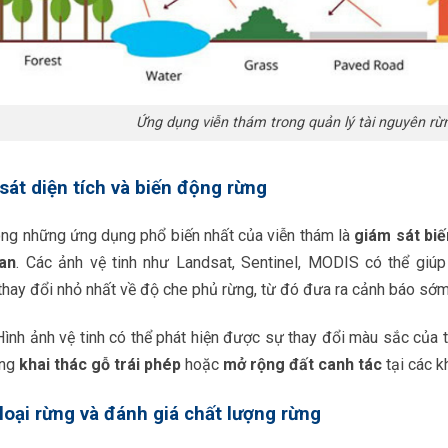
Ứng dụng viễn thám trong quản lý tài nguyên rừ
sát diện tích và biến động rừng
ong những ứng dụng phổ biến nhất của viễn thám là
giám sát biế
ian
. Các ảnh vệ tinh như Landsat, Sentinel, MODIS có thể giúp
hay đổi nhỏ nhất về độ che phủ rừng, từ đó đưa ra cảnh báo sớm 
Hình ảnh vệ tinh có thể phát hiện được sự thay đổi màu sắc của t
ạng
khai thác gỗ trái phép
hoặc
mở rộng đất canh tác
tại các k
loại rừng và đánh giá chất lượng rừng