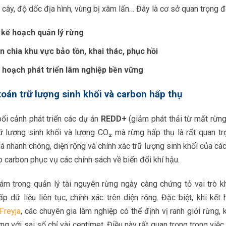
cây, độ dốc địa hình, vùng bị xâm lấn… Đây là cơ sở quan trọng đ
 kế hoạch quản lý rừng
n chia khu vực bảo tồn, khai thác, phục hồi
 hoạch phát triển lâm nghiệp bền vững
toán trữ lượng sinh khối và carbon hấp thụ
ối cảnh phát triển các dự án
REDD+
(giảm phát thải từ mất rừng 
rữ lượng sinh khối và lượng CO₂ mà rừng hấp thụ là rất quan tr
á nhanh chóng, diện rộng và chính xác trữ lượng sinh khối của cá
 carbon phục vụ các chính sách về biến đổi khí hậu.
hám trong quản lý tài nguyên rừng ngày càng chứng tỏ vai trò k
p dữ liệu liên tục, chính xác trên diện rộng. Đặc biệt, khi kết
Freyja
, các chuyên gia lâm nghiệp có thể định vị ranh giới rừng,
ng với sai số chỉ vài centimet. Điều này rất quan trọng trong việc