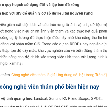
trợ quy hoạch sử dụng đất và lập bản đồ rừng
h hợp với GIS để quản lý cơ sở dữ liệu tài nguyên rừng
iệc giám sát diện tích và cấu trúc rừng từ ảnh vệ tinh, dữ liệu m
ốt trong việc hiệu chỉnh ảnh viễn thám và xác thực kết quả phân
công cụ lý tưởng để thực hiện điều này nhờ khả năng thu tín hi
 dàng với phần mềm GIS. Trong các dự án REDD+ hay nghiên cứu
hu thập tọa độ cây mẫu, khu vực nghiên cứu và biến động thảm t
phần nâng cao độ chính xác trong việc tính toán trữ lượng sinh
ng bị xâm hại.
 thêm:
Công nghệ viễn thám là gì? Ứng dụng nổi bật trong Trắc đ
công nghệ viễn thám phổ biến hiện nay
 vệ tinh quang học
: Landsat, Sentinel-2, PlanetScope, SPOT…