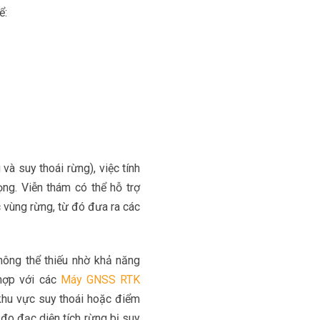
ể:
và suy thoái rừng), việc tính
ọng. Viễn thám có thể hỗ trợ
c vùng rừng, từ đó đưa ra các
hông thể thiếu nhờ khả năng
 hợp với các
Máy GNSS RTK
 khu vực suy thoái hoặc điểm
 đo đạc diện tích rừng bị suy