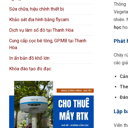
Thông 
Sửa chữa, hiệu chỉnh thiết bị
Vegetat
nhiên. 
Khảo sát địa hình bằng flycam
học
ho
Dịch vụ làm sổ đỏ tại Thanh Hóa
Cung cấp cọc bê tông, GPMB tại Thanh
Phát 
Hóa
Cháy r
In ấn bản đồ khổ lớn
các giả
Khóa đào tạo đo đạc
Cản
The
Đán
Lập b
Viễn t