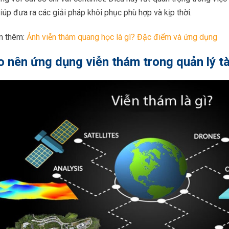
iúp đưa ra các giải pháp khôi phục phù hợp và kịp thời.
m thêm:
Ảnh viễn thám quang học là gì? Đặc điểm và ứng dụng
o nên ứng dụng viễn thám trong quản lý t