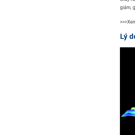
giảm, g
>>>Xe
Lý d