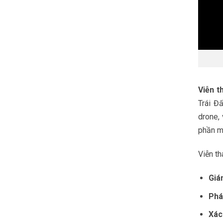
Viễn t
Trái Đ
drone,
phần mề
Viễn th
Giá
Phá
Xác