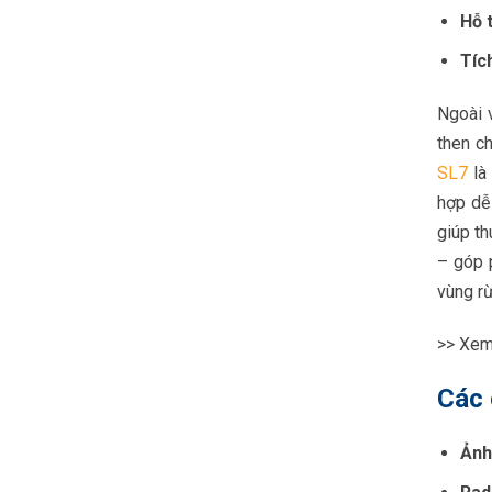
Hỗ 
Tíc
Ngoài v
then ch
SL7
là 
hợp dễ
giúp t
– góp 
vùng rừ
>> Xem
Các 
Ảnh