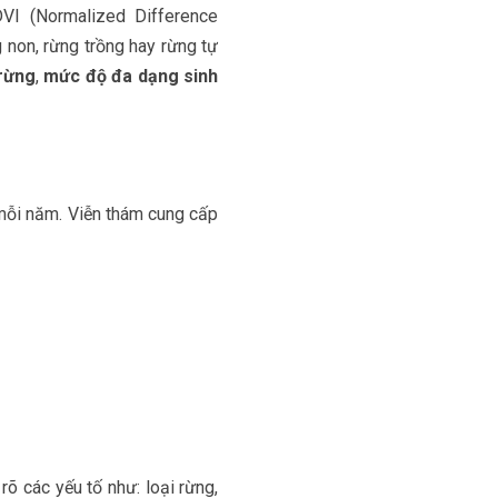
VI (Normalized Difference
 non, rừng trồng hay rừng tự
 rừng
,
mức độ đa dạng sinh
 mỗi năm. Viễn thám cung cấp
n rõ các yếu tố như: loại rừng,