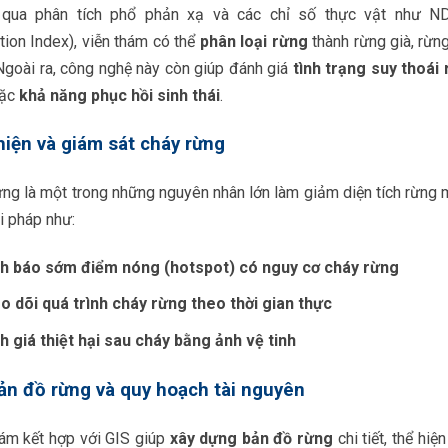
qua phân tích phổ phản xạ và các chỉ số thực vật như ND
ion Index), viễn thám có thể
phân loại rừng
thành rừng già, rừng
Ngoài ra, công nghệ này còn giúp đánh giá
tình trạng suy thoái
ặc
khả năng phục hồi sinh thái
.
hiện và giám sát cháy rừng
ừng là một trong những nguyên nhân lớn làm giảm diện tích rừng
i pháp như:
h báo sớm điểm nóng (hotspot) có nguy cơ cháy rừng
o dõi quá trình cháy rừng theo thời gian thực
h giá thiệt hại sau cháy bằng ảnh vệ tinh
ản đồ rừng và quy hoạch tài nguyên
hám kết hợp với GIS giúp
xây dựng bản đồ rừng
chi tiết, thể hiệ