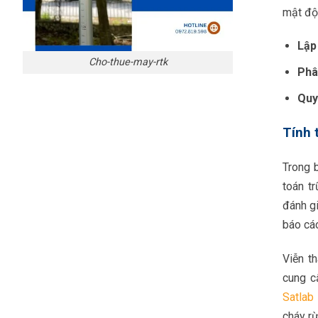
mật độ 
Lập
Cho-thue-may-rtk
Phâ
Quy
Tính 
Trong b
toán t
đánh gi
báo cáo
Viễn t
cung cấ
Satlab 
cháy rừ