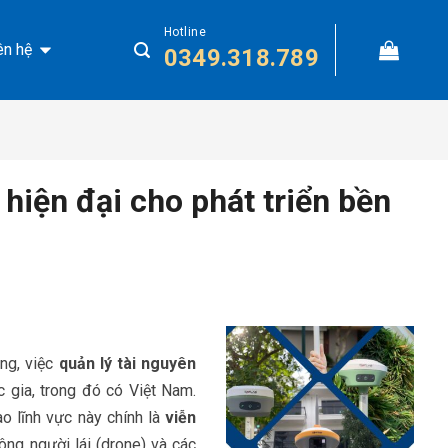
Hotline
ên hệ
0349.318.789
hiện đại cho phát triển bền
ng, việc
quản lý tài nguyên
c gia, trong đó có Việt Nam.
 lĩnh vực này chính là
viễn
ông người lái (drone) và các