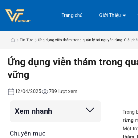
Chuyển
đến
Trang chủ
Giới Thiệu
nội
dung
Tin Tức
Ứng dụng viễn thám trong quản lý tài nguyên rừng: Giải pháp
Ứng dụng viễn thám trong quản
vững
12/04/2025
789 lượt xem
Xem nhanh
Trong 
rừng
m
Một tr
Chuyên mục
thám
.