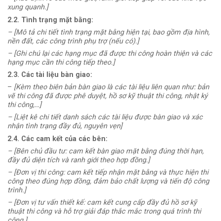
xung quanh.]
2.2. Tình trạng mặt bằng:
– [Mô tả chi tiết tình trạng mặt bằng hiện tại, bao gồm địa hình,
nền đất, các công trình phụ trợ (nếu có).]
– [Ghi chú lại các hạng mục đã được thi công hoàn thiện và các
hạng mục cần thi công tiếp theo.]
2.3. Các tài liệu bàn giao:
–
[Kèm theo biên bản bàn giao là các tài liệu liên quan như: bản
vẽ thi công đã được phê duyệt, hồ sơ kỹ thuật thi công, nhật ký
thi công,…]
– [Liệt kê chi tiết danh sách các tài liệu được bàn giao và xác
nhận tình trạng đầy đủ, nguyên vẹn]
2.4. Các cam kết của các bên:
– [Bên chủ đầu tư: cam kết bàn giao mặt bằng đúng thời hạn,
đầy đủ diện tích và ranh giới theo hợp đồng.]
– [Đơn vị thi công: cam kết tiếp nhận mặt bằng và thực hiện thi
công theo đúng hợp đồng, đảm bảo chất lượng và tiến độ công
trình.]
– [Đơn vị tư vấn thiết kế: cam kết cung cấp đầy đủ hồ sơ kỹ
thuật thi công và hỗ trợ giải đáp thắc mắc trong quá trình thi
công.]