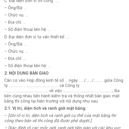
C. Đại diện đơn vị thi công: …
– Ông/Bà: …
– Chức vụ: …
– Địa chỉ: …
– Số điện thoại liên hệ: …
D. Đại diện đơn vị tư vấn thiết kế: …
– Ông/Bà: …
– Chức vụ: …
– Địa chỉ: …
– Số điện thoại liên hệ: …
2. NỘI DUNG BÀN GIAO
Căn cứ vào Hợp đồng kinh tế số … ngày ……/……./……….. giữa Công
ty ……………. ……………………………….… và Công ty
…………………………………………….về việc …………………………………………………; Ba
bên cùng nhau tiến hành kiểm tra và thống nhất bàn giao mặt
bằng thi công tại hiện trường với nội dung như sau:
2.1. Vị trí, diện tích và ranh giới mặt bằng:
–
[Ghi rõ vị trí, diện tích và ranh giới cụ thể của mặt bằng thi
công theo bản vẽ thi công đã được phê duyệt.]
– [Xác định rõ các mốc giới, ranh giới tiếp giáp với các khu vực