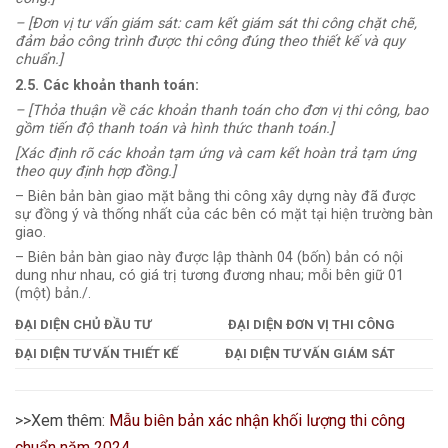
– [Đơn vị tư vấn giám sát: cam kết giám sát thi công chặt chẽ,
đảm bảo công trình được thi công đúng theo thiết kế và quy
chuẩn.]
2.5. Các khoản thanh toán:
– [Thỏa thuận về các khoản thanh toán cho đơn vị thi công, bao
gồm tiến độ thanh toán và hình thức thanh toán.]
[Xác định rõ các khoản tạm ứng và cam kết hoàn trả tạm ứng
theo quy định hợp đồng.]
– Biên bản bàn giao mặt bằng thi công xây dựng này đã được
sự đồng ý và thống nhất của các bên có mặt tại hiện trường bàn
giao.
– Biên bản bàn giao này được lập thành 04 (bốn) bản có nội
dung như nhau, có giá trị tương đương nhau; mỗi bên giữ 01
(một) bản./.
ĐẠI DIỆN CHỦ ĐẦU TƯ
ĐẠI DIỆN ĐƠN VỊ THI CÔNG
ĐẠI DIỆN TƯ VẤN THIẾT KẾ
ĐẠI DIỆN TƯ VẤN GIÁM SÁT
>>Xem thêm:
Mẫu biên bản xác nhận khối lượng thi công
chuẩn năm 2024