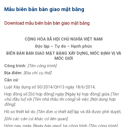
Mẫu biên bản bàn giao mặt bằng
Download mẫu biên bản bàn giao mặt bằng
CỘNG HÒA XÃ HỘI CHỦ NGHĨA VIỆT NAM
Độc lập – Tự do – Hạnh phúc
BIÊN BẢN BÀN GIAO MẶT BẰNG XÂY DỰNG, MỐC ĐỊNH VỊ VÀ
MỐC GIỚI
Công trình:
[Tên công trình]
Địa điểm:
[Địa chỉ cụ thể]
Căn cứ:
Luật Xây dựng số 50/2014/QH13 ngày 18/6/2014;
Hợp đồng số [Số hợp đồng] ngày [Ngày ký hợp đồng] giữa
[Tên
chủ đầu tư]
với
[Tên nhà thầu thi công]
về việc
[Nội dung hợp
đồng];
Hồ sơ thiết kế do
[Tên đơn vị thiết kế]
lập và đã được phê duyệt;
[Ghi các căn cứ khác có liên quan].
Hôm nay, ngày
[Ngày bàn giao],
tại công trình
[Tên công trình],