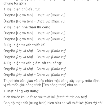
chúng tôi gồm:
1. Đại diện chủ đầu tư:
Ông/Bà [Họ và tên] – Chức vụ: [Chức vụ]
Ông/Bà [Họ và tên] – Chức vụ: [Chức vụ]
2. Đại diện nhà thầu thi công:
Ông/Bà [Họ và tên] – Chức vụ: [Chức vụ]
Ông/Bà [Họ và tên] – Chức vụ: [Chức vụ]
3. Đại diện tư vấn thiết kế:
Ông/Bà
[Họ và tên]
– Chức vụ:
[Chức vụ]
Ông/Bà
[Họ và tên]
– Chức vụ:
[Chức vụ]
4. Đại diện tư vấn giám sát thi công:
Ông/Bà
[Họ và tên]
– Chức vụ:
[Chức vụ]
Ông/Bà
[Họ và tên]
– Chức vụ:
[Chức vụ]
Thực hiện bàn giao và tiếp nhận mặt bằng xây dựng, mốc định
vị và mốc giới công trình [Tên công trình] như sau:
1. Mặt bằng xây dựng:
Kích thước khu đất so với thiết kế:
[Kích thước chi tiết]
Cao độ mặt đất (trung bình) hiện hữu so với thiết kế:
[Cao độ chi