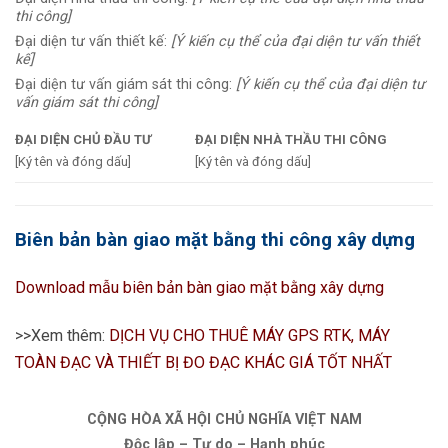
thi công]
Đại diện tư vấn thiết kế:
[Ý kiến cụ thể của đại diện tư vấn thiết
kế]
Đại diện tư vấn giám sát thi công:
[Ý kiến cụ thể của đại diện tư
vấn giám sát thi công]
ĐẠI DIỆN CHỦ ĐẦU TƯ
ĐẠI DIỆN NHÀ THẦU THI CÔNG
[Ký tên và đóng dấu]
[Ký tên và đóng dấu]
Biên bản bàn giao mặt bằng thi công xây dựng
Download mẫu biên bản bàn giao mặt bằng xây dựng
>>Xem thêm:
DỊCH VỤ CHO THUÊ MÁY GPS RTK, MÁY
TOÀN ĐẠC VÀ THIẾT BỊ ĐO ĐẠC KHÁC GIÁ TỐT NHẤT
CỘNG HÒA XÃ HỘI CHỦ NGHĨA VIỆT NAM
Độc lập – Tự do – Hạnh phúc