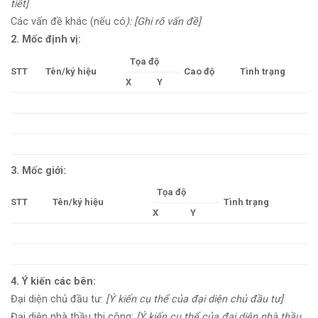
tiết]
Các vấn đề khác (nếu có
): [Ghi rõ vấn đề]
2. Mốc định vị:
Tọa độ
STT
Tên/ký hiệu
Cao độ
Tình trạng
X
Y
3. Mốc giới:
Tọa độ
STT
Tên/ký hiệu
Tình trạng
X
Y
4. Ý kiến các bên:
Đại diện chủ đầu tư:
[Ý kiến cụ thể của đại diện chủ đầu tư]
Đại diện nhà thầu thi công:
[Ý kiến cụ thể của đại diện nhà thầu