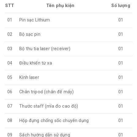
STT
Tên phụ kiện
Số lượng
01
Pin sạc Lithium
01
02
Bộ sạc pin
01
03
Bộ thu tia laser (receiver)
01
04
Điều khiển từ xa
01
05
Kính laser
01
06
Chân tripod (chân đế máy)
01
07
Thước staff (mía đo cao độ)
01
08
Hộp đựng chống sốc chuyên dụng
01
09
Sách hướng dẫn sử dụng
01