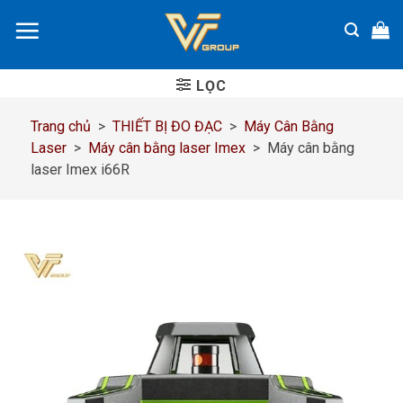
Chuyển
đến
nội
dung
LỌC
Trang chủ
>
THIẾT BỊ ĐO ĐẠC
>
Máy Cân Bằng
Laser
>
Máy cân bằng laser Imex
>
Máy cân bằng
laser Imex i66R