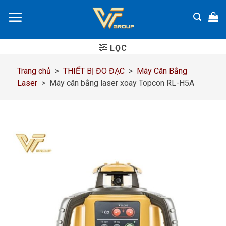
Chuyển
đến
nội
dung
LỌC
Trang chủ
>
THIẾT BỊ ĐO ĐẠC
>
Máy Cân Bằng
Laser
>
Máy cân bằng laser xoay Topcon RL-H5A