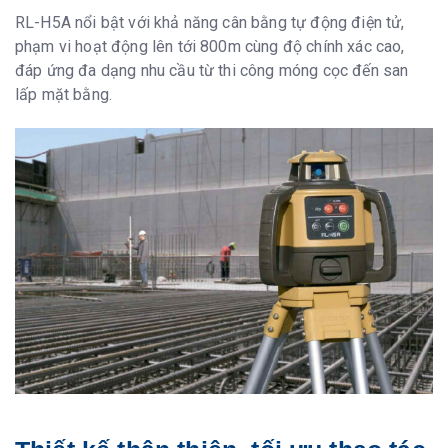
Chỉ số chống bụi,
IP66
nước
RL-H5A nổi bật với khả năng cân bằng tự động điện tử,
Nhiệt độ hoạt
-20°C to +50°C (-4°F to +122°F)
phạm vi hoạt động lên tới 800m cùng độ chính xác cao,
động
đáp ứng đa dạng nhu cầu từ thi công móng cọc đến san
Kích thước
146(L) x 76(W) x 25(H)mm (5.7(L) x
lấp mặt bằng.
3.0(W) x 1.0(H)in.)
Trọng lượng
200g (7.0oz.) bao gồm hai pin AA/LR6
Pin
2 pin AA/LR6
Thời gian hoạt
Khoảng 120 giờ
động ở 20°C
(68°F)