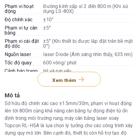
Phạm vi hoạt
Đường kính xấp xỉ 2 đến 800 m (Khi sử
động
dụng LS-80X)
Độ chính xác
±10”
Phạm vi tự cân
±5°
bằng
Phạm vi cài đặt
±5° (Khi thiết bị được lắp đặt trên bề mặt
độ dốc
0°)
Nguồn laser
laser Diode (Ánh sáng nhìn thấy, 635 nm)
Tốc độ quay
600 vòng/ phút
Cảnh báo trạng
HI và pin yếu
thái
Xem thêm
Khả năng chống
IP66 (IEC60529: 2001)
bụi nước
Mô tả
Nhiệt độ hoạt
-20 to 50°C (-4 to 122°F)
động
Sở hữu độ chính xác cao ±1.5mm/30m, phạm vi hoạt động
Kích thước
104(W) x 127(D) x 37(H) mm
lên tới 800m cùng khả năng cân bằng tự động điện tử ổn
định trong môi trường rung, máy cân bằng laser xoay
Trọng lượng
2,3 kg (5,1 lbs) (với pin khô)
Topcon RL-H5A là lựa chọn lý tưởng cho các công trình xây
2,5 kg (5,5 lbs) (với BT-79Q)
dựng quy mô lớn. Bên cạnh đó, thiết bị còn hỗ trợ tạo độ
Nguồn điện/Thời
4 pin khô cỡ D / 100 giờ