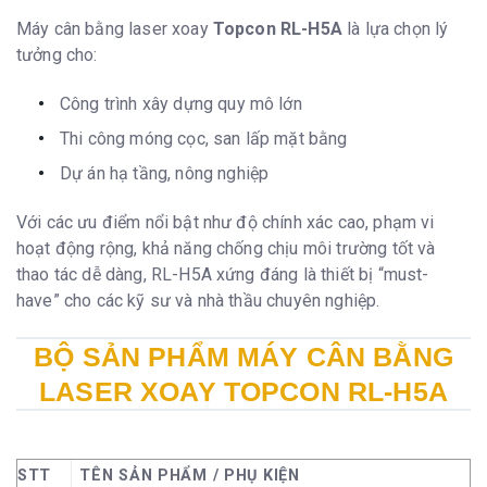
Máy cân bằng laser xoay
Topcon RL-H5A
là lựa chọn lý
tưởng cho:
Công trình xây dựng quy mô lớn
Thi công móng cọc, san lấp mặt bằng
Dự án hạ tầng, nông nghiệp
Với các ưu điểm nổi bật như độ chính xác cao, phạm vi
hoạt động rộng, khả năng chống chịu môi trường tốt và
thao tác dễ dàng, RL-H5A xứng đáng là thiết bị “must-
have” cho các kỹ sư và nhà thầu chuyên nghiệp.
BỘ SẢN PHẨM MÁY CÂN BẰNG
LASER XOAY TOPCON RL-H5A
STT
TÊN SẢN PHẨM / PHỤ KIỆN