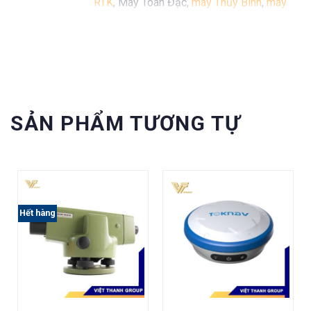
RTK
, Máy Toàn Đạc,
máy Thủy Bình
,
máy
định vị GPS cầm tay Garmin
...
SẢN PHẨM TƯƠNG TỰ
Hết hàng