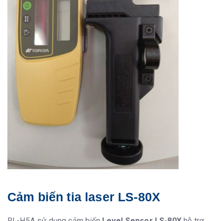
Cảm biến tia laser LS-80X
RL-H5A sử dụng cảm biến
Level Sensor LS-80X
hỗ trợ