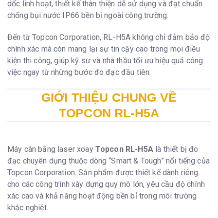
dốc linh hoạt, thiết kế thân thiện dễ sử dụng và đạt chuẩn
gian hoạt động ở
20°C (68°F)
chống bụi nước IP66 bền bỉ ngoài công trường.
Bộ pin Ni-MH BT-79Q (7000mAh) / 60
giờ
Đến từ Topcon Corporation, RL-H5A không chỉ đảm bảo độ
chính xác mà còn mang lại sự tin cậy cao trong mọi điều
LS-80X
kiện thi công, giúp kỹ sư và nhà thầu tối ưu hiệu quả công
Độ chính xác
Cao: ±1mm (±0.04in.)
việc ngay từ những bước đo đạc đầu tiên.
Thông thường: ±2mm (±0.08in.)
GIỚI THIỆU CHUNG VỀ
Kênh thông tin
9 kênh (cộng thêm cảnh báo cao/thấp
ngoài phạm vi)
TOPCON RL-H5A
Chiều rộng chùm
50mm (2.0in.)
tia
Màn hình
LCD ở mỗi bên
Máy cân bằng laser xoay
Topcon RL-H5A
là thiết bị đo
Chuông báo
To/Nhỏ/Tắt
đạc chuyên dụng thuộc dòng “Smart & Tough” nổi tiếng của
Biểu tượng cảnh
Cảnh báo HI, pin yếu
báo RL-H4C
Topcon Corporation
. Sản phẩm được thiết kế dành riêng
cho các công trình xây dựng quy mô lớn, yêu cầu độ chính
Cảnh báo mức
Biểu tượng LCD
pin
xác cao và khả năng hoạt động bền bỉ trong môi trường
Tự động tắt
Khoảng 30 phút
khắc nghiệt.