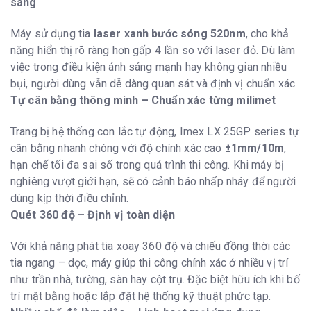
sáng
Máy sử dụng tia
laser xanh bước sóng 520nm
, cho khả
năng hiển thị rõ ràng hơn gấp 4 lần so với laser đỏ. Dù làm
việc trong điều kiện ánh sáng mạnh hay không gian nhiều
bụi, người dùng vẫn dễ dàng quan sát và định vị chuẩn xác.
Tự cân bằng thông minh – Chuẩn xác từng milimet
Trang bị hệ thống con lắc tự động, Imex LX 25GP series tự
cân bằng nhanh chóng với độ chính xác cao
±1mm/10m
,
hạn chế tối đa sai số trong quá trình thi công. Khi máy bị
nghiêng vượt giới hạn, sẽ có cảnh báo nhấp nháy để người
dùng kịp thời điều chỉnh.
Quét 360 độ – Định vị toàn diện
Với khả năng phát tia xoay 360 độ và chiếu đồng thời các
tia ngang – dọc, máy giúp thi công chính xác ở nhiều vị trí
như trần nhà, tường, sàn hay cột trụ. Đặc biệt hữu ích khi bố
trí mặt bằng hoặc lắp đặt hệ thống kỹ thuật phức tạp.