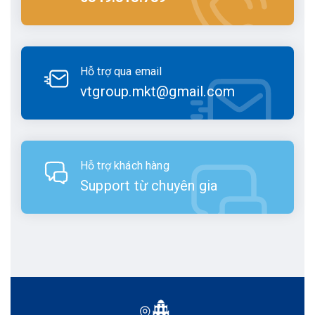
Hỗ trợ qua email
vtgroup.mkt@gmail.com
Hỗ trợ khách hàng
Support từ chuyên gia