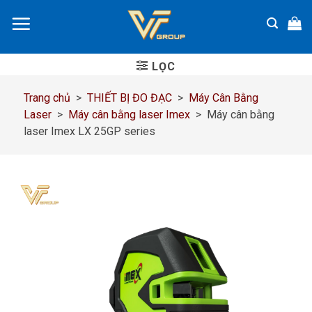
Chuyển
đến
nội
dung
LỌC
Trang chủ
>
THIẾT BỊ ĐO ĐẠC
>
Máy Cân Bằng
Laser
>
Máy cân bằng laser Imex
>
Máy cân bằng
laser Imex LX 25GP series