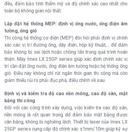
đều, đảm bảo tính thẩm mỹ và độ chính xác cao nhất cho
toàn bộ không gian nội thất.
Lắp đặt hệ thống MEP: định vị ống nước, ống điện âm
tường, ống gió
Thi công hệ thống cơ điện (MEP) đòi hỏi phải định vị chính
xác các vị trí đường ống, dây điện, hộp kỹ thuật,… để đảm
bảo không bị sai lệch hoặc chồng lấn trong quá trình hoàn
thiện. Máy Imex LX 25GP series giúp xác định chính xác vị
trí cần đặt ống nước, ống điện âm tường hoặc hệ thống ống
gió. Điều này không chỉ rút ngắn thời gian thi công mà còn
giảm thiểu rủi ro phải đục phá, điều chỉnh về sau.
Định vị và kiểm tra độ cao nền móng, cao độ sàn, mặt
bằng thi công
Đối với các công trình xây dựng, việc kiểm tra cao độ sàn,
nền móng là rất quan trọng để đảm bảo mặt bằng được
cân bằng, không bị nghiêng lệch. Thiết bị laser của Imex LX
25GP series cung cấp độ chính xác ±1mm/10m giúp kỹ sư