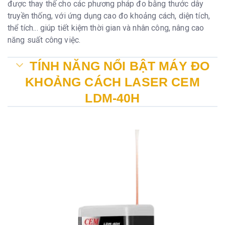
được thay thế cho các phương pháp đo bằng thước dây
Tự động tắt
Sau 3 phút
truyền thống, với ứng dụng cao đo khoảng cách, diện tích,
nguồn
thể tích... giúp tiết kiệm thời gian và nhân công, nâng cao
năng suất công việc.
TÍNH NĂNG NỔI BẬT MÁY ĐO
KHOẢNG CÁCH LASER CEM
LDM-40H