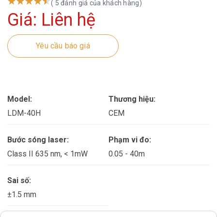
( 5 đánh giá của khách hàng)
Giá: Liên hệ
Yêu cầu báo giá
Model:
Thương hiệu:
LDM-40H
CEM
Bước sóng laser:
Phạm vi đo:
Class II 635 nm, < 1mW
0.05 - 40m
Sai số:
±1.5 mm