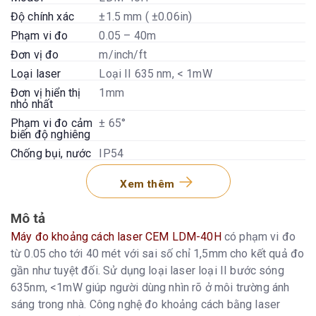
Độ chính xác
±1.5 mm ( ±0.06in)
Phạm vi đo
0.05 – 40m
Đơn vị đo
m/inch/ft
Loại laser
Loại II 635 nm, < 1mW
Đơn vị hiển thị
1mm
nhỏ nhất
Phạm vi đo cảm
± 65°
biến độ nghiêng
Chống bụi, nước
IP54
Số bản đo ghi
20
nhớ
Xem thêm
Loại bàn phím
Siêu mềm ( tuổi thọ cao)
Mô tả
Nhiệt độ hoạt
-10°C đến 50°C
động
Máy đo khoảng cách laser CEM LDM-40H
có phạm vi đo
Nhiệt độ lưu trữ
-20°C đến 60°C
từ 0.05 cho tới 40 mét với sai số chỉ 1,5mm cho kết quả đo
gần như tuyệt đối. Sử dụng loại laser loại II bước sóng
Tuổi thọ pin
Lên đến 4.000 lần đo
635nm, <1mW giúp người dùng nhìn rõ ở môi trường ánh
Pin
Loại AA 2 x 1.5V
sáng trong nhà. Công nghệ đo khoảng cách bằng laser
Tự động tắt laser
Sau 30 giây